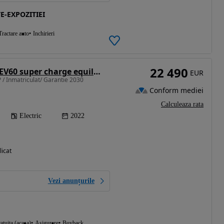
E-EXPOZITIEI
Tractare auto
Inchirieri
22 490
Renault Megane EV60 super charge equilibre
EUR
P / Inmatriculat/ Garantie 2030
Conform mediei
Calculeaza rata
Electric
2022
licat
Vezi anunțurile
atuita (acasa)
Asigurare
Buyback