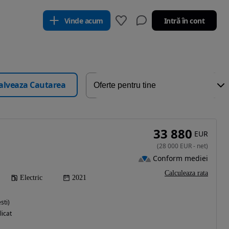
Vinde acum
Intră în cont
alveaza Cautarea
33 880
EUR
(
28 000
EUR
-
net
)
Conform mediei
Calculeaza rata
Electric
2021
sti)
licat