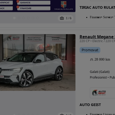
TIRIAC AUTO RULAT
Finantare
Service
1
/
6
220 CP • Electric / 220 C
Promovat
28 000 km
Galati (Galati)
Profesionist • Pub
AUTO GEIST
Finantare
Livrare gr