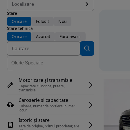
Localizare
Stare
Oricare
Folosit
Nou
Stare tehnică
Oricare
Avariat
Fără avarii
Motorizare și transmisie
Capacitate cilindrica, putere, 
transmisie
Caroserie și capacitate
Culoare, numar de portiere, numar 
locuri
Istoric și stare
Tara de origine, primul proprietar, are 