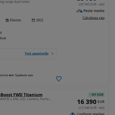
long range dual motor
(
29 545
EUR
-
net
)
Peste medie
Calculeaza rata
Electric
2022
a)
licat
Vezi anunțurile
Service roti
Spalatorie auto
coBoost FWD Titanium
-
101 EUR
1496 cm3 • 150 CP • GARANTIE 2 ANI, LED, Camera, Pachet iarna, Clima
16 390
EUR
(
13 546
EUR
-
net
)
Conform mediei