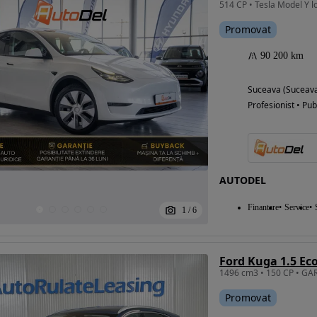
514 CP • Tesla Model Y 
Promovat
90 200 km
Suceava (Suceav
Profesionist • Pub
AUTODEL
Finantare
Service
1
/
6
Ford Kuga 1.5 E
Promovat