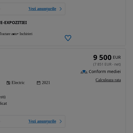
Vezi anunțurile
E-EXPOZITIEI
Tractare auto
Inchirieri
9 500
EUR
(
7 851
EUR
-
net
)
Conform mediei
Calculeaza rata
Electric
2021
sti)
licat
Vezi anunțurile