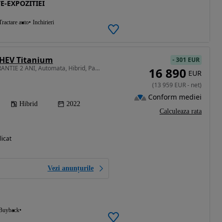
E-EXPOZITIEI
Tractare auto
Inchirieri
 HEV Titanium
-
301 EUR
1999 cm3 • 187 CP • GARANTIE 2 ANI, Automata, Hibrid, Pachet iarna, Camera, Pilot adaptiv
16 890
EUR
(
13 959
EUR
-
net
)
Conform mediei
Hibrid
2022
Calculeaza rata
licat
Vezi anunțurile
Buyback