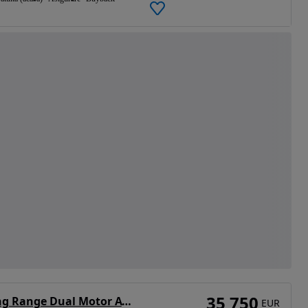
35 750
Tesla Model Y Long Range Dual Motor AWD
EUR