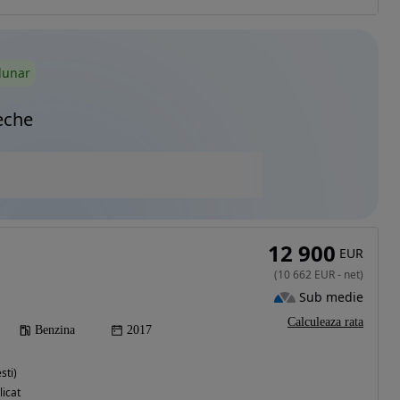
lunar
eche
12 900
EUR
(
10 662
EUR
-
net
)
Sub medie
Calculeaza rata
Benzina
2017
sti)
licat