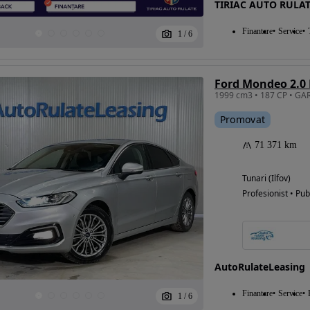
TIRIAC AUTO RULAT
Finantare
Service
1
/
6
Eligibil pentru
finantare
Ford Mondeo 2.0
Promovat
71 371 km
Tunari (Ilfov)
Profesionist • Pub
AutoRulateLeasing
Finantare
Service
1
/
6