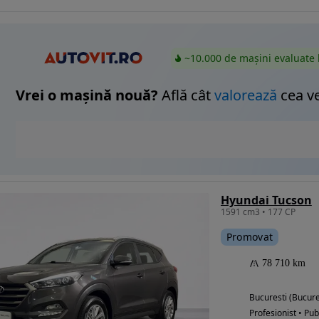
~10.000 de mașini evaluate 
Vrei o mașină nouă?
Află cât
valorează
cea v
Hyundai Tucson
1591 cm3 • 177 CP
Promovat
78 710 km
Bucuresti (Bucure
Profesionist • Pub