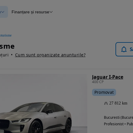
e
Finanțare și resurse
e
Finanțare
e
Instrument de evaluare a mașinii
Raport al istoricului vehiculului
ce
Blog Autovit.ro
oturisme
anțare
isme
lii verificate
S
țuri
Cum sunt organizate anunturile?
Jaguar I-Pace
400 CP
Promovat
27 812 km
Bucuresti (Bucure
Profesionist • Pub