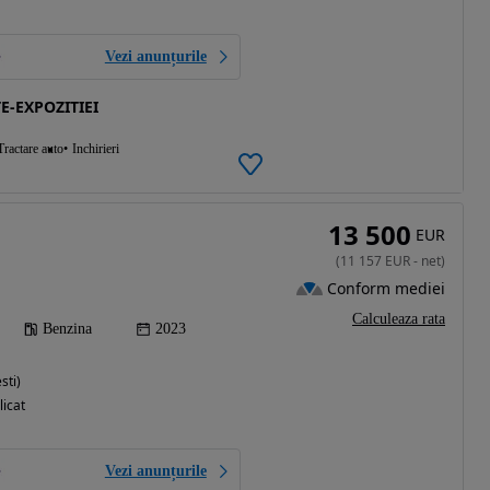
Vezi anunțurile
E-EXPOZITIEI
Tractare auto
Inchirieri
13 500
EUR
(
11 157
EUR
-
net
)
Conform mediei
Calculeaza rata
Benzina
2023
sti)
licat
Vezi anunțurile