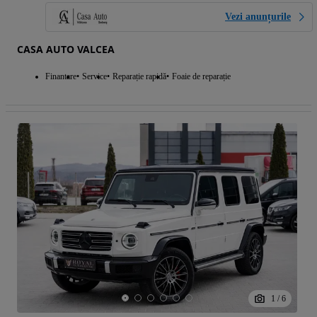
Vezi anunțurile
CASA AUTO VALCEA
Finantare
Service
Reparație rapidă
Foaie de reparație
1
/
6