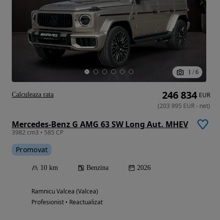
1
/
6
246 834
Calculeaza rata
EUR
(
203 995
EUR
-
net
)
Mercedes-Benz G AMG 63 SW Long Aut. MHEV
3982 cm3 • 585 CP
Promovat
10 km
Benzina
2026
Ramnicu Valcea (Valcea)
Profesionist • Reactualizat