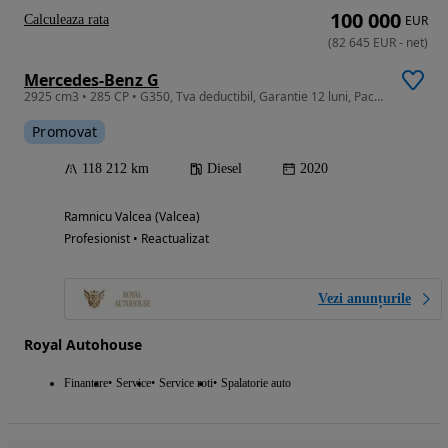
100 000
Calculeaza rata
EUR
(
82 645
EUR
-
net
)
Mercedes-Benz G
2925 cm3 • 285 CP • G350, Tva deductibil, Garantie 12 luni, Pachet AMG, Alcantara, Masaj
Promovat
118 212 km
Diesel
2020
Ramnicu Valcea (Valcea)
Profesionist • Reactualizat
Vezi anunțurile
Royal Autohouse
Finantare
Service
Service roti
Spalatorie auto