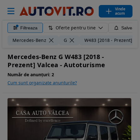
Vinde
acum
Oferte pentru tine
Filtreaza
Salveaza
Mercedes-Benz
G
W483 [2018 - Prezent]
Mercedes-Benz G W483 [2018 -
Prezent] Valcea - Autoturisme
Număr de anunțuri:
2
Cum sunt organizate anunturile?