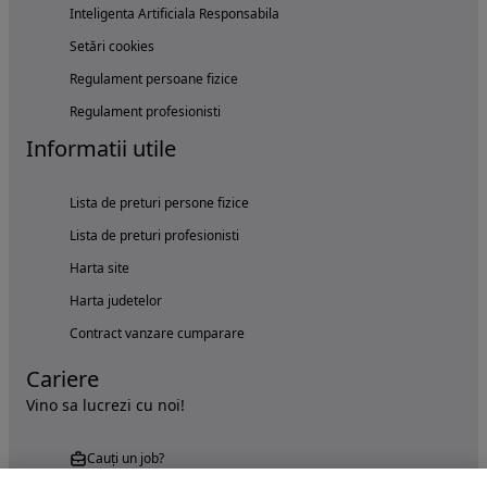
Inteligenta Artificiala Responsabila
Setări cookies
Regulament persoane fizice
Regulament profesionisti
Informatii utile
Lista de preturi persone fizice
Lista de preturi profesionisti
Harta site
Harta judetelor
Contract vanzare cumparare
Cariere
Vino sa lucrezi cu noi!
Cauți un job?