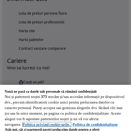
Lista de preturi persone fizice
Lista de preturi profesionisti
Harta site
Harta judetelor
Contract vanzare cumparare
Cariere
Vino sa lucrezi cu noi!
Cauți un job?
Nouă ne pasă ca datele tale personale să rămână confidențiale
Noi și partenerii noștri
375
stocăm și/sau accesăm informații pe dispozitivul
dvs., precum identificatorii cookie unici pentru prelucrarea datelor cu
caracter personal. Puteți accepta sau gestiona alegerile dvs. făcând clic mai
jos sau în orice moment, pe pagina cu politica de confidențialitate. Aceste
alegeri vor fi raportate partenerilor noștri și nu vă vor afecta
Încearcă acum aplicația Autovit.ro
navigarea.
Politica privind cookie-urile,
Politica de confidențialitate
Atât noi, cât și partenerii noștri prelucrăm datele pentru a oferi: