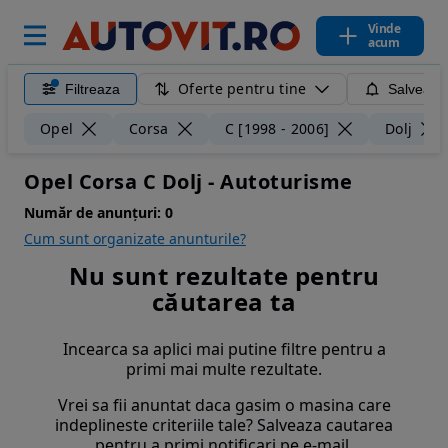
Vinde
acum
Oferte pentru tine
Filtreaza
Salveaza
Opel
Corsa
C [1998 - 2006]
Dolj
Opel Corsa C Dolj - Autoturisme
Număr de anunțuri:
0
Cum sunt organizate anunturile?
Nu sunt rezultate pentru
căutarea ta
Incearca sa aplici mai putine filtre pentru a
primi mai multe rezultate.
Vrei sa fii anuntat daca gasim o masina care
indeplineste criteriile tale? Salveaza cautarea
pentru a primi notificari pe e-mail.