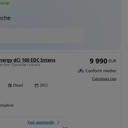
lunar
eche
9 990
nergy dCi 160 EDC Intens
EUR
e fixe / Garantie / Livrare
Conform mediei
Calculeaza rata
Diesel
2015
ctualizat
Vezi anunțurile