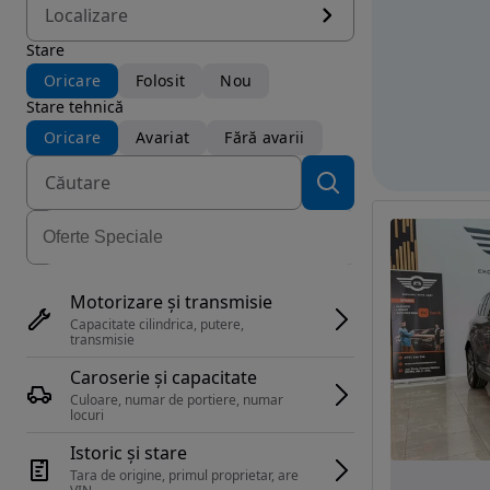
Localizare
Stare
Oricare
Folosit
Nou
Stare tehnică
Oricare
Avariat
Fără avarii
Motorizare și transmisie
Capacitate cilindrica, putere, 
transmisie
Caroserie și capacitate
Culoare, numar de portiere, numar 
locuri
Istoric și stare
Tara de origine, primul proprietar, are 