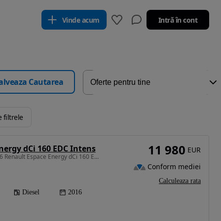
Vinde acum
Intră în cont
alveaza Cautarea
 filtrele
11 980
nergy dCi 160 EDC Intens
EUR
1598 cm3 • 160 CP • 2016 Renault Espace Energy dCi 160 EDC Intens / RATE FIXE /
Conform mediei
Calculeaza rata
Diesel
2016