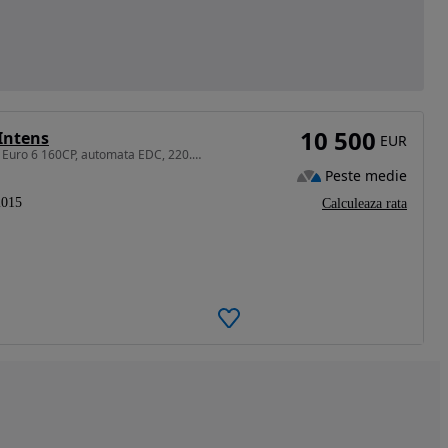
10 500
Intens
EUR
1598 cm3 • 160 CP • Espace 5, dec 2015, 1.6 diesel Euro 6 160CP, automata EDC, 220.000km
Peste medie
2015
Calculeaza rata