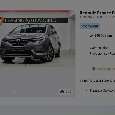
Renault Espace E
Eligibil pentru
Promovat
finantare
146 669 km
Galati (Galati)
Profesionist • Rea
LEASING AUTOMOB
Finantare
Service
1
/
6