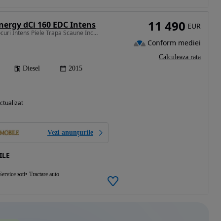
11 490
nergy dCi 160 EDC Intens
EUR
1598 cm3 • 160 CP • 7 Locuri Intens Piele Trapa Scaune Incalzite ACC Lumini Ambie Garantie
Conform mediei
Calculeaza rata
Diesel
2015
ctualizat
Vezi anunțurile
ILE
Service roti
Tractare auto