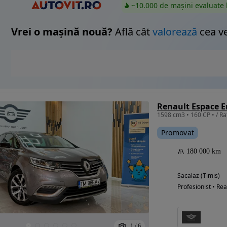
~10.000 de mașini evaluate 
Vrei o mașină nouă?
Află cât
valorează
cea v
Renault Espace E
1598 cm3 • 160 CP • / Rat
Promovat
180 000 km
Sacalaz (Timis)
Profesionist • Rea
1
/
6