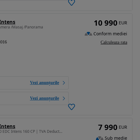
10 990
Intens
EUR
/Camera /Masaj /Panorama
Conform mediei
2016
Calculeaza rata
Vezi anunțurile
Vezi anunțurile
7 990
Intens
EUR
1598 cm3 • 160 CP • Renault Espace Energy dCi 160 EDC Intens 160 CP | TVA Deductibil
Sub medie