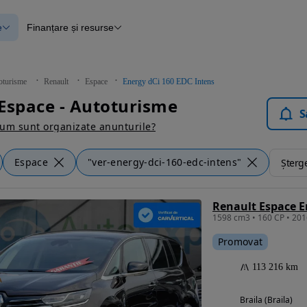
e
Finanțare și resurse
e
Finanțare
e
Instrument de evaluare a mașinii
Raport al istoricului vehiculului
ce
Blog Autovit.ro
oturisme
Renault
Espace
Energy dCi 160 EDC Intens
anțare
Espace - Autoturisme
lii verificate
S
um sunt organizate anunturile?
Espace
"ver-energy-dci-160-edc-intens"
Șterge
Renault Espace E
Promovat
113 216 km
Braila (Braila)