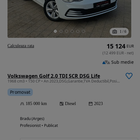
1
/
6
15 124
Calculeaza rata
EUR
(
12 499
EUR
-
net
)
Sub medie
Volkswagen Golf 2.0 TDI SCR DSG Life
1968 cm3 • 150 CP • An 2023,DSG,Garantie,TVA Deductibil,Posibil leasing
Promovat
185 000 km
Diesel
2023
Bradu (Arges)
Profesionist • Publicat