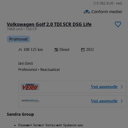
(
15 082
EUR
-
net
)
Conform mediei
Volkswagen Golf 2.0 TDI SCR DSG Life
1968 cm3 • 150 CP
Promovat
108 125 km
Diesel
2021
Iasi (Iasi)
Profesionist • Reactualizat
Vezi anunțurile
Vezi anunțurile
Sandra Group
Finantare
Service
Service roti
Spalatorie auto