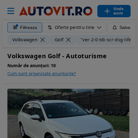
Vinde
acum
Oferte pentru tine
Filtreaza
Salveaza
Volkswagen
Golf
"ver-2-0-tdi-scr-dsg-life"
Volkswagen Golf - Autoturisme
Număr de anunțuri:
10
Cum sunt organizate anunturile?