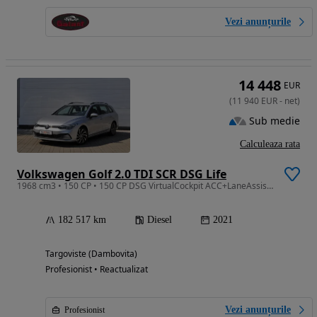
Vezi anunțurile
14 448
EUR
(
11 940
EUR
-
net
)
Sub medie
Calculeaza rata
Volkswagen Golf 2.0 TDI SCR DSG Life
1968 cm3 • 150 CP • 150 CP DSG VirtualCockpit ACC+LaneAssist Jante17" IstoricService
182 517 km
Diesel
2021
Targoviste (Dambovita)
Profesionist • Reactualizat
Vezi anunțurile
Profesionist