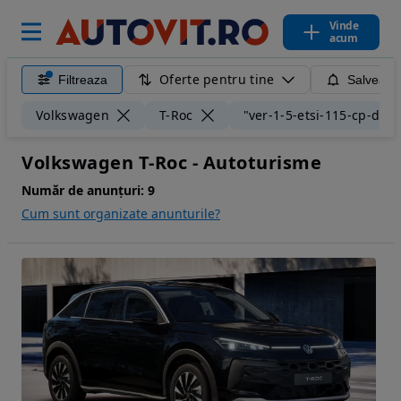
Vinde
acum
Oferte pentru tine
Filtreaza
Salveaza
Volkswagen
T-Roc
"ver-1-5-etsi-115-cp-dsg-
Volkswagen T-Roc - Autoturisme
Număr de anunțuri:
9
Cum sunt organizate anunturile?