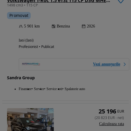
Volkswagen T-Roc 1.5 eTSI 115 CP DSG MHEV Life
1498 cm3 • 115 CP
Promovat
5 901 km
Benzina
2026
Iasi (Iasi)
Profesionist • Publicat
Vezi anunțurile
Sandra Group
Finantare
Service
Service roti
Spalatorie auto
25 196
EUR
(
20 823
EUR
-
net
)
Calculeaza rata