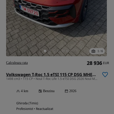
1
/
6
28 936
Calculeaza rata
EUR
Volkswagen T-Roc 1.5 eTSI 115 CP DSG MHEV Life
1498 cm3 • 115 CP • Noul T-Roc Life 1.5 eTSI DSG 2026 Noul Model
4 km
Benzina
2026
Ghiroda (Timis)
Profesionist • Reactualizat