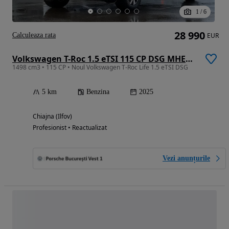
1
/
6
28 990
Calculeaza rata
EUR
Volkswagen T-Roc 1.5 eTSI 115 CP DSG MHEV Life
1498 cm3 • 115 CP • Noul Volkswagen T-Roc Life 1.5 eTSI DSG
5 km
Benzina
2025
Chiajna (Ilfov)
Profesionist • Reactualizat
Vezi anunțurile