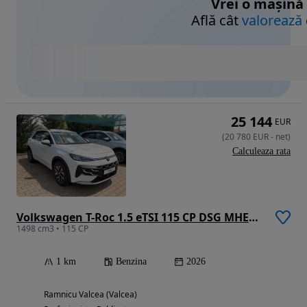
Vrei o mașină
Află cât
valorează
25 144
EUR
(
20 780
EUR
-
net
)
Calculeaza rata
Volkswagen T-Roc 1.5 eTSI 115 CP DSG MHEV Life
1498 cm3 • 115 CP
1 km
Benzina
2026
Ramnicu Valcea (Valcea)