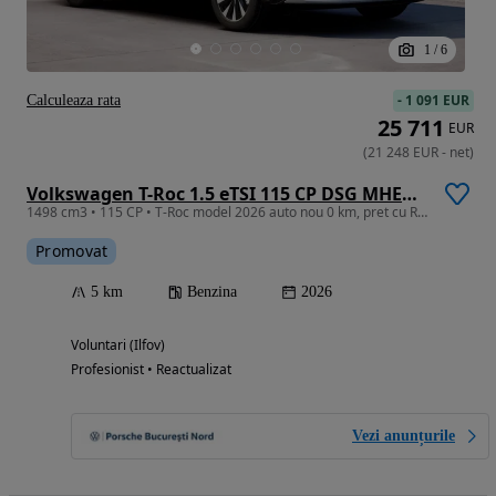
1
/
6
-
1 091 EUR
Calculeaza rata
25 711
EUR
(
21 248
EUR
-
net
)
Volkswagen T-Roc 1.5 eTSI 115 CP DSG MHEV Life
1498 cm3 • 115 CP • T-Roc model 2026 auto nou 0 km, pret cu RABLA 2026
Promovat
5 km
Benzina
2026
Voluntari (Ilfov)
Profesionist • Reactualizat
Vezi anunțurile