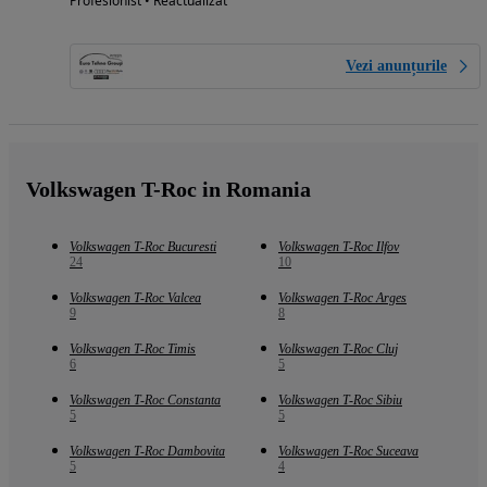
Profesionist • Reactualizat
Vezi anunțurile
Volkswagen T-Roc in Romania
Volkswagen T-Roc Bucuresti
Volkswagen T-Roc Ilfov
24
10
Volkswagen T-Roc Valcea
Volkswagen T-Roc Arges
9
8
Volkswagen T-Roc Timis
Volkswagen T-Roc Cluj
6
5
Volkswagen T-Roc Constanta
Volkswagen T-Roc Sibiu
5
5
Volkswagen T-Roc Dambovita
Volkswagen T-Roc Suceava
5
4