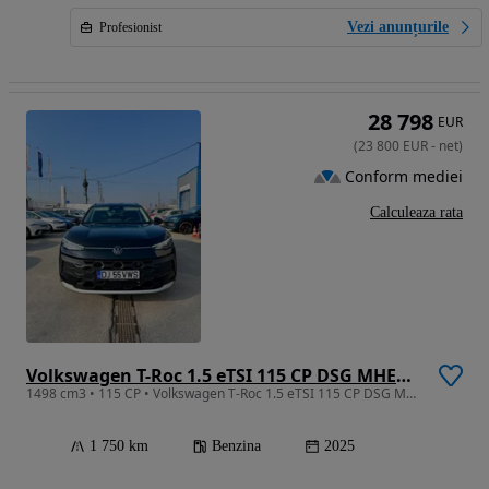
Vezi anunțurile
Profesionist
28 798
EUR
(
23 800
EUR
-
net
)
Conform mediei
Calculeaza rata
Volkswagen T-Roc 1.5 eTSI 115 CP DSG MHEV Life
1498 cm3 • 115 CP • Volkswagen T-Roc 1.5 eTSI 115 CP DSG MHEV Life
1 750 km
Benzina
2025