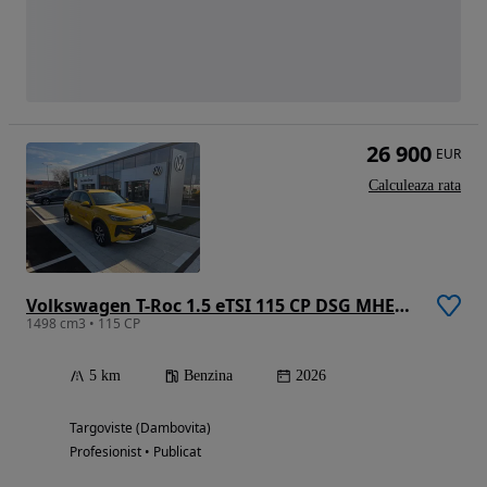
26 900
EUR
Calculeaza rata
Volkswagen T-Roc 1.5 eTSI 115 CP DSG MHEV Life
1498 cm3 • 115 CP
5 km
Benzina
2026
Targoviste (Dambovita)
Profesionist • Publicat