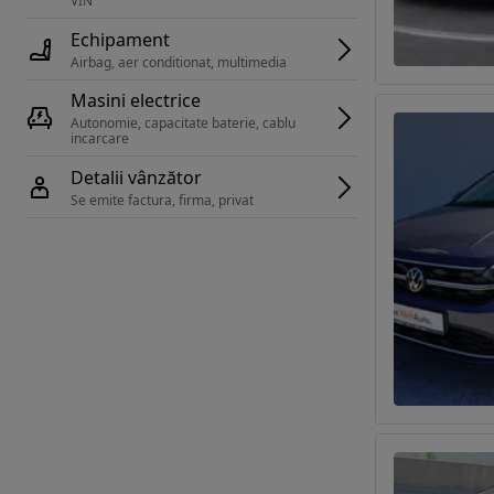
VIN 
Echipament
Airbag, aer conditionat, multimedia
Masini electrice
Autonomie, capacitate baterie, cablu 
incarcare 
Detalii vânzător
Se emite factura, firma, privat