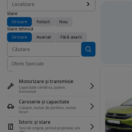
Localizare
Stare
Oricare
Folosit
Nou
Stare tehnică
Oricare
Avariat
Fără avarii
Motorizare și transmisie
Capacitate cilindrica, putere, 
transmisie
Caroserie și capacitate
Culoare, numar de portiere, numar 
locuri
Istoric și stare
Tara de origine, primul proprietar, are 