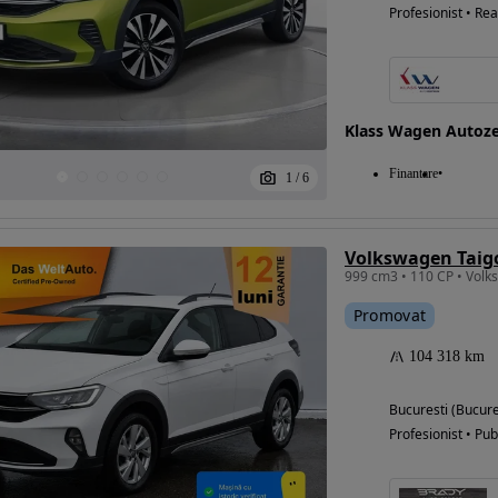
Profesionist • Rea
Klass Wagen Autoz
Finantare
1
/
6
Volkswagen Taigo
999 cm3 • 110 CP • Volk
Promovat
104 318 km
Bucuresti (Bucure
Profesionist • Pub