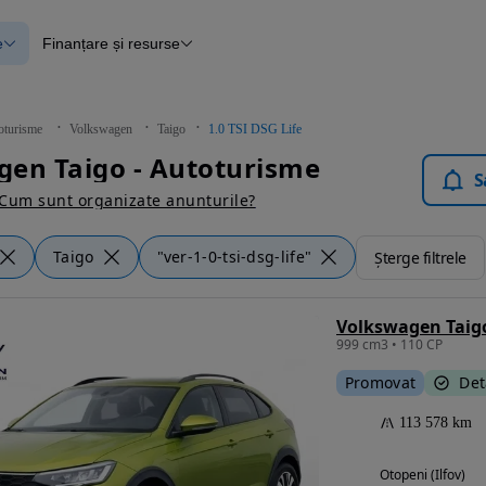
e
Finanțare și resurse
e
Finanțare
e
Instrument de evaluare a mașinii
Raport al istoricului vehiculului
ce
Blog Autovit.ro
oturisme
Volkswagen
Taigo
1.0 TSI DSG Life
anțare
en Taigo - Autoturisme
lii verificate
S
Cum sunt organizate anunturile?
Taigo
"ver-1-0-tsi-dsg-life"
Șterge filtrele
Volkswagen Taigo
999 cm3 • 110 CP
Promovat
Det
113 578 km
Otopeni (Ilfov)