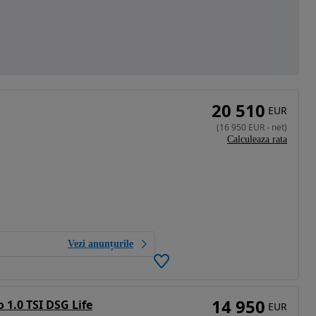
20 510
EUR
(
16 950
EUR
-
net
)
Calculeaza rata
Vezi anunțurile
14 950
 1.0 TSI DSG Life
EUR