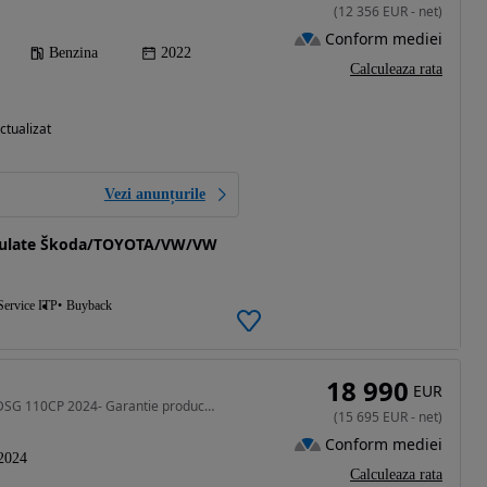
(
12 356
EUR
-
net
)
Conform mediei
Benzina
2022
Calculeaza rata
ctualizat
Vezi anunțurile
Rulate Škoda/TOYOTA/VW/VW
Service ITP
Buyback
18 990
EUR
999 cm3 • 110 CP • Volkswagen Taigo LIFE 1.0 TSI DSG 110CP 2024- Garantie producator 2028
(
15 695
EUR
-
net
)
Conform mediei
2024
Calculeaza rata