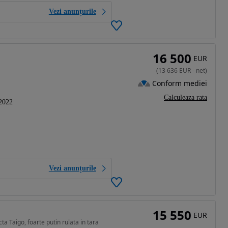
Vezi anunțurile
16 500
EUR
(
13 636
EUR
-
net
)
Conform mediei
Calculeaza rata
2022
Vezi anunțurile
15 550
EUR
a Taigo, foarte putin rulata in tara