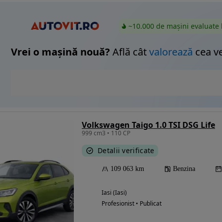
~10.000 de mașini evaluate 
Vrei o mașină nouă?
Află cât
valorează
cea v
Volkswagen Taigo 1.0 TSI DSG Life
999 cm3 • 110 CP
Detalii verificate
109 063 km
Benzina
Iasi (Iasi)
Profesionist • Publicat