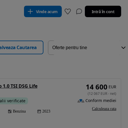
Vinde acum
Intră în cont
alveaza Cautarea
14 600
 1.0 TSI DSG Life
EUR
(
12 067
EUR
-
net
)
Conform mediei
alii verificate
Calculeaza rata
Benzina
2023