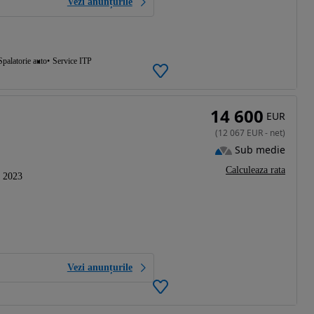
Vezi anunțurile
Spalatorie auto
Service ITP
14 600
EUR
(
12 067
EUR
-
net
)
Sub medie
Calculeaza rata
2023
Vezi anunțurile