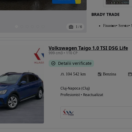
BRADY TRADE
Eligibil pentru
Finantare
Service
1
/
6
finantare
Volkswagen Taigo 1.0 TSI DSG Life
999 cm3 • 110 CP
Detalii verificate
104 542 km
Benzina
Cluj-Napoca (Cluj)
Profesionist • Reactualizat