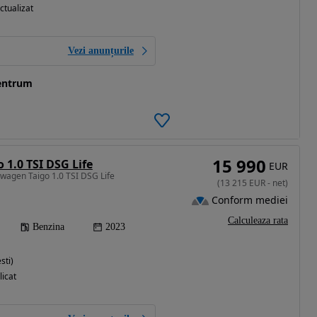
ctualizat
Vezi anunțurile
entrum
15 990
 1.0 TSI DSG Life
EUR
swagen Taigo 1.0 TSI DSG Life
(
13 215
EUR
-
net
)
Conform mediei
Calculeaza rata
Benzina
2023
sti)
licat