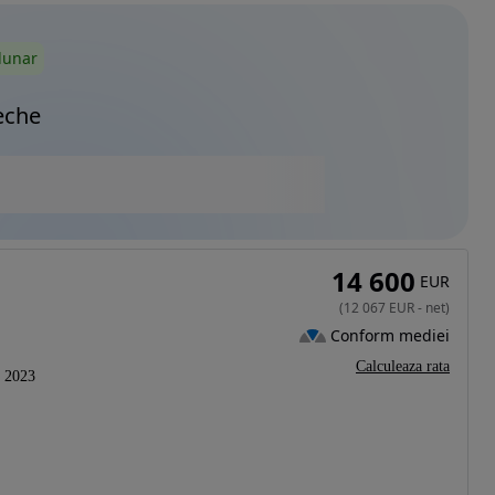
lunar
eche
14 600
EUR
(
12 067
EUR
-
net
)
Conform mediei
Calculeaza rata
2023