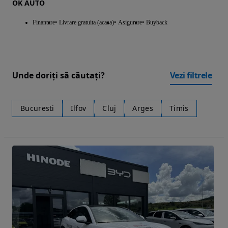
OK AUTO
Finantare
Livrare gratuita (acasa)
Asigurare
Buyback
Unde doriți să căutați?
Vezi filtrele
Bucuresti
Ilfov
Cluj
Arges
Timis