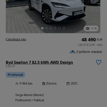
1
/
6
48 490
Calculeaza rata
EUR
(
40 074
EUR
-
net
)
Conform mediei
Byd Sealion 7 82.5 kWh AWD Design
530 CP
Promovat
9 964 km
Electric
2025
Targu-Mures (Mures)
Profesionist • Publicat