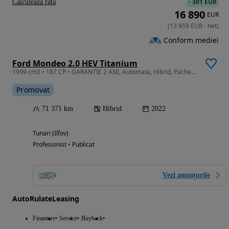
-
301 EUR
Calculeaza rata
16 890
EUR
(
13 959
EUR
-
net
)
Conform mediei
Ford Mondeo 2.0 HEV Titanium
1999 cm3 • 187 CP • GARANTIE 2 ANI, Automata, Hibrid, Pachet iarna, Camera, Pilot adaptiv
Promovat
71 371 km
Hibrid
2022
Tunari (Ilfov)
Profesionist • Publicat
Vezi anunțurile
AutoRulateLeasing
Finantare
Service
Buyback