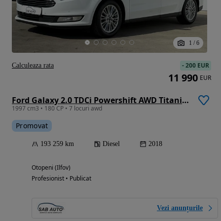
1
/
6
-
200 EUR
Calculeaza rata
11 990
EUR
Ford Galaxy 2.0 TDCi Powershift AWD Titanium
1997 cm3 • 180 CP • 7 locuri awd
Promovat
193 259 km
Diesel
2018
Otopeni (Ilfov)
Profesionist • Publicat
Vezi anunțurile