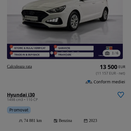
1
/
6
13 500
Calculeaza rata
EUR
(
11 157
EUR
-
net
)
Conform mediei
Hyundai i30
1498 cm3 • 110 CP
Promovat
74 881 km
Benzina
2023