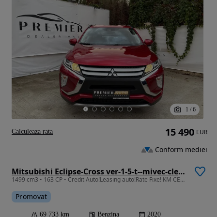
1
/
6
15 490
Calculeaza rata
EUR
Conform mediei
Mitsubishi Eclipse-Cross ver-1-5-t--mivec-cleartec-2wd-activeplus
1499 cm3 • 163 CP • Credit Auto!Leasing auto!Rate Fixe! KM CERTIFICATI!
Promovat
69 733 km
Benzina
2020