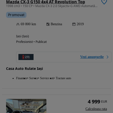
Mazda CX-3 G150 4x4 AT Revolution Top
1998 cm3 • 150 CP • Mazda CX-3 2.0 Skyactiv-G AWD Automată – 150 CP
Promovat
69 800 km
Benzina
2019
Iasi (Iasi)
Profesionist • Publicat
Vezi anunțurile
Casa Auto Rulate Iași
Finantare
Service
Service roti
Tractare auto
4 999
EUR
Calculeaza rata