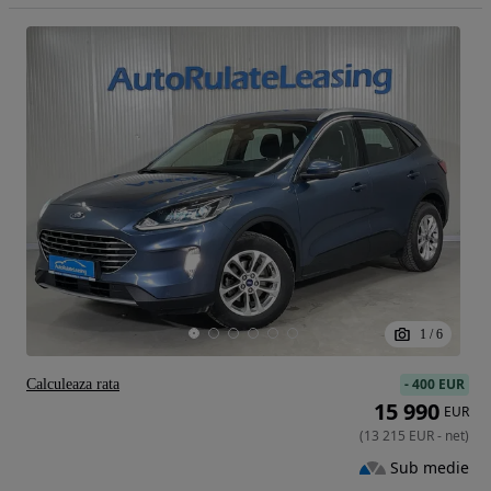
1
/
6
-
400 EUR
Calculeaza rata
15 990
EUR
(
13 215
EUR
-
net
)
Sub medie