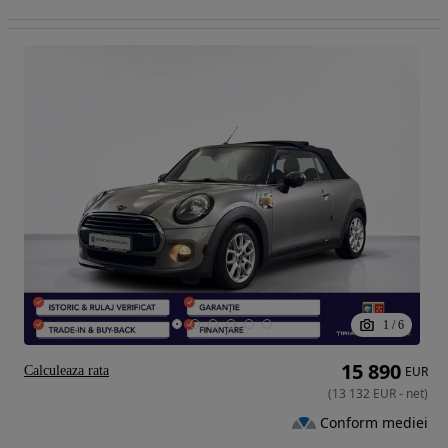
1
/
6
15 890
Calculeaza rata
EUR
(
13 132
EUR
-
net
)
Conform mediei