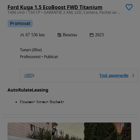
Ford Kuga 1.5 EcoBoost FWD Titanium
1496 cm3 • 150 CP • GARANTIE 2 ANI, LED, Camera, Pachet iarna, Clima
Promovat
67 536 km
Benzina
2023
Tunari (Ilfov)
Profesionist • Publicat
Vezi anunțurile
AutoRulateLeasing
Finantare
Service
Buyback