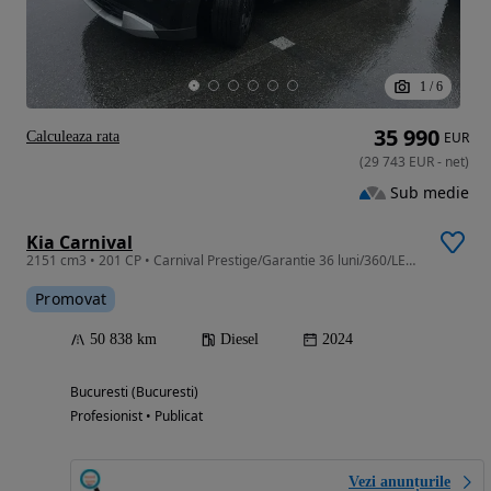
1
/
6
35 990
Calculeaza rata
EUR
(
29 743
EUR
-
net
)
Sub medie
Kia Carnival
2151 cm3 • 201 CP • Carnival Prestige/Garantie 36 luni/360/LED/Piele/TVA
Promovat
50 838 km
Diesel
2024
Bucuresti (Bucuresti)
Profesionist • Publicat
Vezi anunțurile