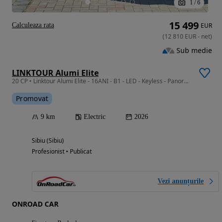
1
/
6
15 499
Calculeaza rata
EUR
(
12 810
EUR
-
net
)
Sub medie
LINKTOUR Alumi Elite
20 CP • Linktour Alumi Elite - 16ANI - B1 - LED - Keyless - Panoramic - Piele
Promovat
9 km
Electric
2026
Sibiu (Sibiu)
Profesionist • Publicat
Vezi anunțurile
ONROAD CAR