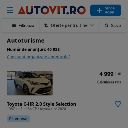
Vinde
acum
Oferte pentru tine
Filtreaza
Salveaza
Autoturisme
Număr de anunțuri:
40 928
Cum sunt organizate anunturile?
4 999
EUR
Calculeaza rata
Toyota C-HR 2.0 Style Selection
1987 cm3 • 184 CP • toyota c-hr 2020
Promovat