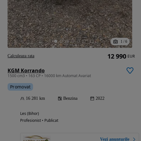
1
/
6
12 990
Calculeaza rata
EUR
KGM Korrando
1500 cm3 • 163 CP • 16000 km Automat Avariat
Promovat
16 281 km
Benzina
2022
Les (Bihor)
Profesionist • Publicat
Vezi anunțurile