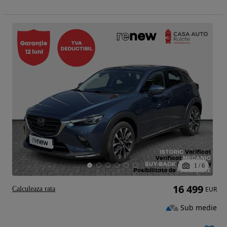
1
/
6
16 499
Calculeaza rata
EUR
Sub medie