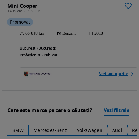
Mini Cooper
1499 cm3 • 136 CP
Promovat
66 848 km
Benzina
2018
Bucuresti (Bucuresti)
Profesionist • Publicat
Vezi anunțurile
Care este marca pe care o căutați?
Vezi filtrele
BMW
Mercedes-Benz
Volkswagen
Audi
Re