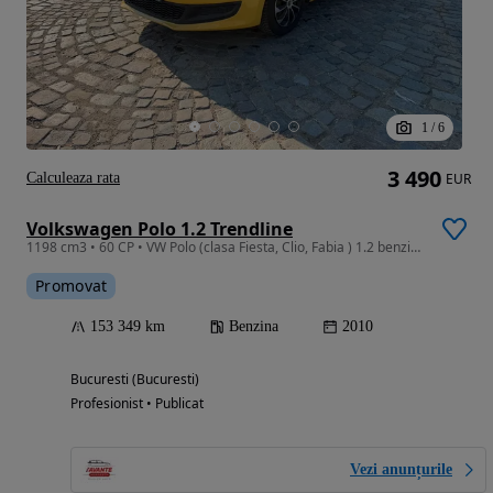
1
/
6
3 490
Calculeaza rata
EUR
Volkswagen Polo 1.2 Trendline
1198 cm3 • 60 CP • VW Polo (clasa Fiesta, Clio, Fabia ) 1.2 benzina 60 CP Euro 5
Promovat
153 349 km
Benzina
2010
Bucuresti (Bucuresti)
Profesionist • Publicat
Vezi anunțurile