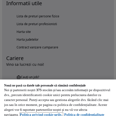
Informatii utile
Lista de preturi persone fizice
Lista de preturi profesionisti
Harta site
Harta judetelor
Contract vanzare cumparare
Cariere
Vino sa lucrezi cu noi!
Cauți un job?
Nouă ne pasă ca datele tale personale să rămână confidențiale
Noi și partenerii noștri
375
stocăm și/sau accesăm informații pe dispozitivul
dvs., precum identificatorii cookie unici pentru prelucrarea datelor cu
caracter personal. Puteți accepta sau gestiona alegerile dvs. făcând clic mai
jos sau în orice moment, pe pagina cu politica de confidențialitate. Aceste
alegeri vor fi raportate partenerilor noștri și nu vă vor afecta
Încearcă acum aplicația Autovit.ro
navigarea.
Politica privind cookie-urile,
Politica de confidențialitate