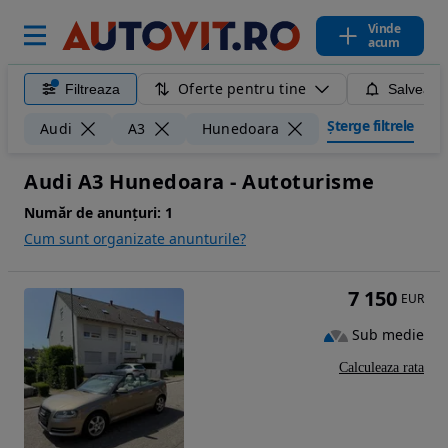
Vinde
acum
Oferte pentru tine
Filtreaza
Salveaza
Șterge filtrele
Audi
A3
Hunedoara
Audi A3 Hunedoara - Autoturisme
Număr de anunțuri:
1
Cum sunt organizate anunturile?
7 150
EUR
Sub medie
Calculeaza rata