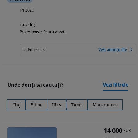
2021
Dej (Cluj)
Profesionist • Reactualizat
Vezi anunțurile
Profesionist
Unde doriți să căutați?
Vezi filtrele
Cluj
Bihor
Ilfov
Timis
Maramures
14 000
EUR