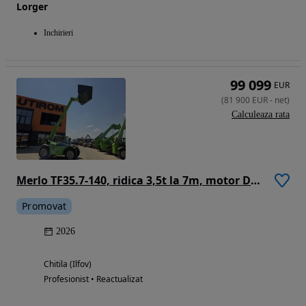
Lorger
Inchirieri
99 099
EUR
(
81 900
EUR
-
net
)
Calculeaza rata
Merlo TF35.7-140, ridica 3,5t la 7m, motor Deutz 140CP, cupa si furci, transmisie 4x4, aer conditionat, Masa operatinala 6800kg, lungime 4,4m, latime 2,3m, produs in ITALIA, garantie 1 an, posibilitate leasing-PROMOTIE 81.900 EUR+Tva
Promovat
2026
Chitila (Ilfov)
Profesionist • Reactualizat