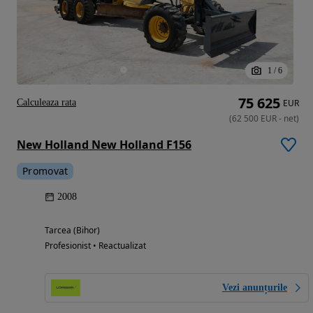
1
/
6
75 625
Calculeaza rata
EUR
(
62 500
EUR
-
net
)
New Holland New Holland F156
Promovat
2008
Tarcea (Bihor)
Profesionist • Reactualizat
Vezi anunțurile