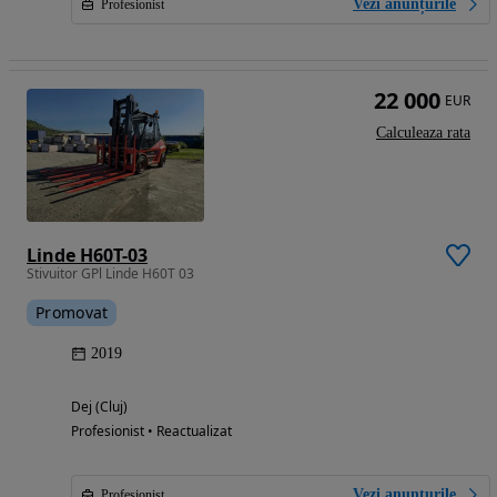
Vezi anunțurile
Profesionist
22 000
EUR
Calculeaza rata
Linde H60T-03
Stivuitor GPl Linde H60T 03
Promovat
2019
Dej (Cluj)
Profesionist • Reactualizat
Vezi anunțurile
Profesionist