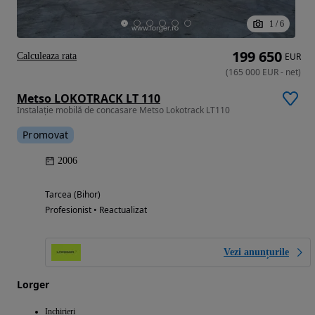
1
/
6
199 650
Calculeaza rata
EUR
(
165 000
EUR
-
net
)
Metso LOKOTRACK LT 110
Instalație mobilă de concasare Metso Lokotrack LT110
Promovat
2006
Tarcea (Bihor)
Profesionist • Reactualizat
Vezi anunțurile
Lorger
Inchirieri