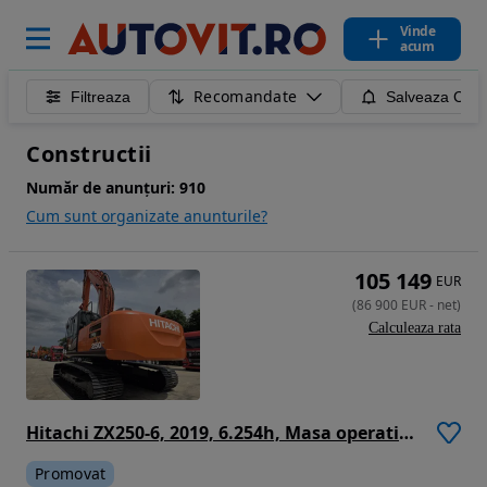
Vinde
acum
Recomandate
Filtreaza
Salveaza Caut
Constructii
Număr de anunțuri:
910
Cum sunt organizate anunturile?
105 149
EUR
(
86 900
EUR
-
net
)
Calculeaza rata
Hitachi ZX250-6, 2019, 6.254h, Masa operationala 27,1tone, cupa NOUA 1,55mc, cupla rapida, lant 80% bun doar 1.109h deplasare, consum mediu 12,5l/h, ad sapare 7m, camera spate si laterale, ridica 16,2 avertizare antirasturnare, 3 pompe hidr, PROMOTIE 86.900
Promovat