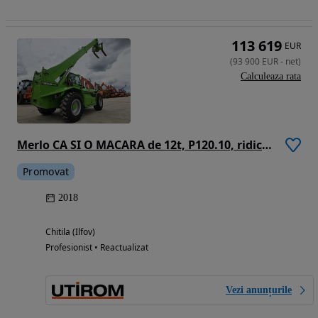
113 619
EUR
(
93 900
EUR
-
net
)
Calculeaza rata
Merlo CA SI O MACARA de 12t, P120.10, ridica 12t la 5m si 7t la 10m, 1.164h, 2018, furci, cupa 3,5mc, Masa operational 15,6t, sistem protectie cu 3 camere/parte, protectie cabina, Aer cond, cilindri de MACARA, posibil leasing 2 ani, PROMOTIE 93.900 EUR+Tva
Promovat
2018
Chitila (Ilfov)
Profesionist • Reactualizat
Vezi anunțurile