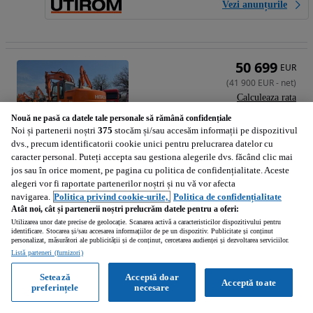
Vezi anunțurile
50 699
EUR
(
41 900
EUR
-
net
)
Calculeaza rata
Nouă ne pasă ca datele tale personale să rămână confidențiale
Noi și partenerii noștri
375
stocăm și/sau accesăm informații pe dispozitivul
dvs., precum identificatorii cookie unici pentru prelucrarea datelor cu
caracter personal. Puteți accepta sau gestiona alegerile dvs. făcând clic mai
Hitachi ZX225, 23tone, cupa 1,3mc, 2006, 9.558h, Inst hidr picon pe brate, inst hidr rotire pe brate, pregatire GPS trimble, senile late, motor Isuzu 6 cilindri 143CP, FOARTE BINE INTRETINUT-41900 EUR+Tva
jos sau în orice moment, pe pagina cu politica de confidențialitate. Aceste
alegeri vor fi raportate partenerilor noștri și nu vă vor afecta
Promovat
navigarea.
Politica privind cookie-urile,
Politica de confidențialitate
Atât noi, cât și partenerii noștri prelucrăm datele pentru a oferi:
2006
Utilizarea unor date precise de geolocație. Scanarea activă a caracteristicilor dispozitivului pentru
identificare. Stocarea și/sau accesarea informațiilor de pe un dispozitiv. Publicitate și conținut
personalizat, măsurători ale publicității și de conținut, cercetarea audienței și dezvoltarea serviciilor.
Chitila (Ilfov)
Listă parteneri (furnizori)
Profesionist • Reactualizat
Setează
Acceptă doar
Acceptă toate
preferințele
necesare
Vezi anunțurile