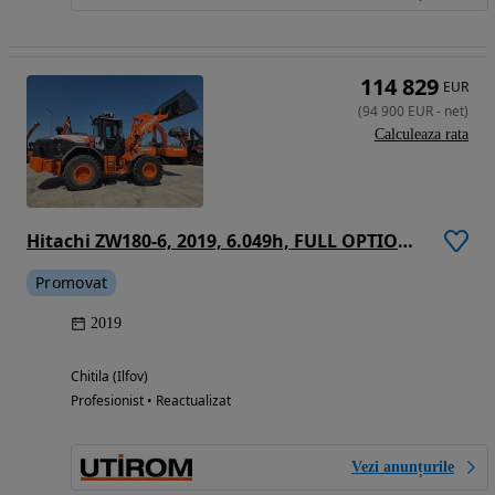
114 829
EUR
(
94 900
EUR
-
net
)
Calculeaza rata
Hitachi ZW180-6, 2019, 6.049h, FULL OPTION, Gresare automataz, Cupa NOUA 3mc, anvelope L5 90% bune, Cantar, Joystick, inst hidr suplimentara, Masa operationala 17t, motor 129kW, basculeaza la 4m,Camera spate,Posibilitate leasing 3 ani-PROMOTIE -96900 EUR+Tva
Promovat
2019
Chitila (Ilfov)
Profesionist • Reactualizat
Vezi anunțurile