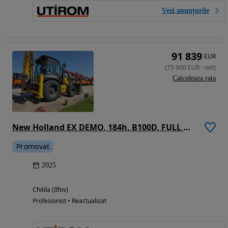
Vezi anunțurile
91 839
EUR
(
75 900
EUR
-
net
)
Calculeaza rata
New Holland EX DEMO, 184h, B100D, FULL OPTION, 120CP, cutie automata POWERSHIFT, brat excavare extensibil cu inst picon pe el, MICHELIN, cupa multifunctionala 4x1, FURCI, Aer cond, Certificat CE, posibilitate leasing 4 ani-PROMOTIE 75.900 EUR+Tva
Promovat
2025
Chitila (Ilfov)
Profesionist • Reactualizat