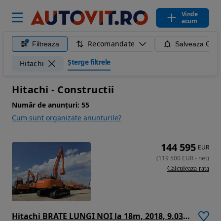
Vinde
acum
Recomandate
Filtreaza
Salveaza Caut
Șterge filtrele
Hitachi
Hitachi - Constructii
Număr de anunțuri:
55
Cum sunt organizate anunturile?
144 595
EUR
(
119 500
EUR
-
net
)
Calculeaza rata
Hitachi BRATE LUNGI NOI la 18m, 2018, 9.033h, 3 pompe hidr HITACHI, masa operationala arpx 35t, senile LATE 90% ok, doar 1.200h deplasare, camera spate, Consum mediu 16l/h, REVIZII MOTOR SI HIDR EFECTUATE, posibilitate leasing, PROMOTIE 119.500 EUR+Tva