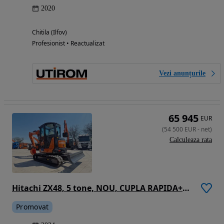
2020
Chitila (Ilfov)
Profesionist • Reactualizat
Vezi anunțurile
65 945
EUR
(
54 500
EUR
-
net
)
Calculeaza rata
Hitachi ZX48, 5 tone, NOU, CUPLA RAPIDA+3 CUPE noi, Aer conditionat, Instalatia picon pe bratele de excavare, Computer de bord, produs in JAPONIA, posibilitate leasing 5 ani-PROMOTIE 54.500 EUR+Tva
Promovat