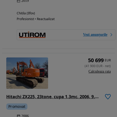
2019
Chitila (Ilfov)
Profesionist • Reactualizat
Vezi anunțurile
50 699
EUR
(
41 900
EUR
-
net
)
Calculeaza rata
Hitachi ZX225, 23tone, cupa 1,3mc, 2006, 9.558h, Inst hidr picon pe brate, inst hidr rotire pe brate, pregatire GPS trimble, senile late, motor Isuzu 6 cilindri 143CP, FOARTE BINE INTRETINUT-41900 EUR+Tva
Promovat
2006