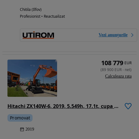
Chitila (Ilfov)
Profesionist • Reactualizat
Vezi anunțurile
108 779
EUR
(
89 900
EUR
-
net
)
Calculeaza rata
Hitachi ZX140W-6, 2019, 5.549h, 17.1t, cupa NOUA 1,3m latime, LAMA+CALE, consum mediu 8,3l/h, revizii efectuate, Ad sapare 6m, ridica 7t, avertizare antirasturnare, inst picon si inst rotire pe brate, STARE FOARTE BUNA, posibil leasing,PROMOTIE 89.900Eur+Tva
Promovat
2019