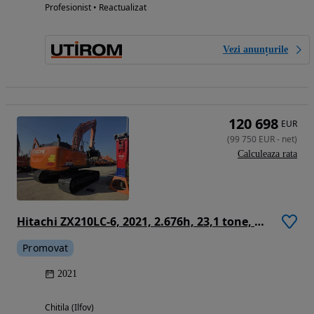
Profesionist • Reactualizat
Vezi anunțurile
120 698
EUR
(
99 750
EUR
-
net
)
Calculeaza rata
Hitachi ZX210LC-6, 2021, 2.676h, 23,1 tone, CUPLA RAPIDA HIDRAULICA, cupa 1,3mc, 3 pompe hidr, inst picon, camera spate si laterale, antifurt, latime 2,99m, ad sapare 7m, cons mediu 12l/h, lant 90% ok, posibil leasing-STARE CA NOU-PROMOTIE 99.750 Eur+Tva
Promovat
2021
Chitila (Ilfov)