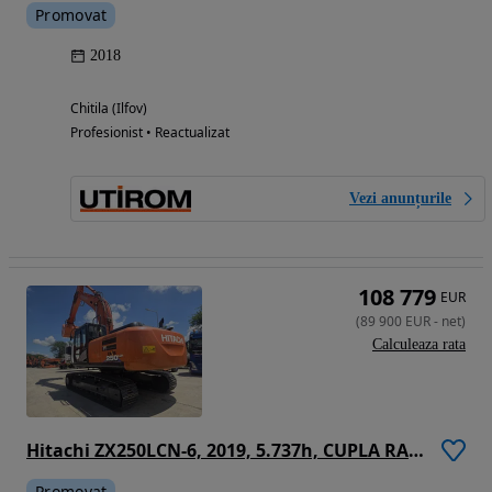
Promovat
2018
Chitila (Ilfov)
Profesionist • Reactualizat
Vezi anunțurile
108 779
EUR
(
89 900
EUR
-
net
)
Calculeaza rata
Hitachi ZX250LCN-6, 2019, 5.737h, CUPLA RAPIDA, cupa 1,55mc, inst picon, inst rotire, camera spate si laterale, latime 2,99m, ad sapare 7m, 3 pompe hidr HITACHI, consum 11,8l/h, lant 80% ok, ridica 16t, posibil leasing 3 ani-PROMOTIE 89.900 EUR+Tva
Promovat