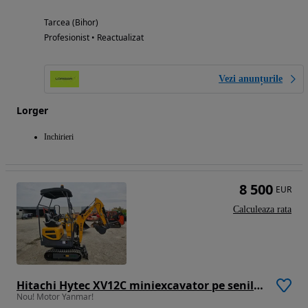
Tarcea (Bihor)
Profesionist • Reactualizat
Vezi anunțurile
Lorger
Inchirieri
8 500
EUR
Calculeaza rata
Hitachi Hytec XV12C miniexcavator pe senile NOU! Motor yanmar
Nou! Motor Yanmar!