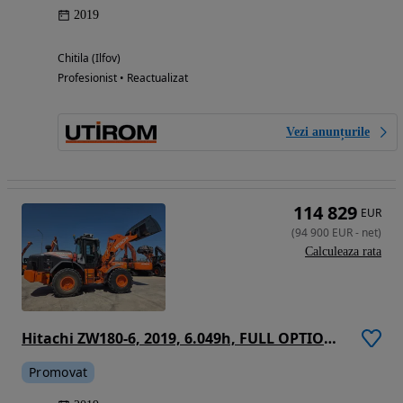
2019
Chitila (Ilfov)
Profesionist • Reactualizat
Vezi anunțurile
114 829
EUR
(
94 900
EUR
-
net
)
Calculeaza rata
Hitachi ZW180-6, 2019, 6.049h, FULL OPTION, Gresare automataz, Cupa NOUA 3mc, anvelope L5 90% bune, Cantar, Joystick, inst hidr suplimentara, Masa operationala 17t, motor 129kW, basculeaza la 4m,Camera spate,Posibilitate leasing 3 ani-PROMOTIE -96900 EUR+Tva
Promovat