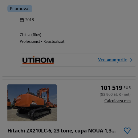
Promovat
2018
Chitila (Ilfov)
Profesionist • Reactualizat
Vezi anunțurile
101 519
EUR
(
83 900
EUR
-
net
)
Calculeaza rata
Hitachi ZX210LC-6, 23 tone, cupa NOUA 1,3mc, 2018, 7.784h, CUPLA rapida OIL QUICK, cupa ingusta, inst picon si rotire pe brate, 3 camere, lant 90% ok, consum mediu 9l/h, FULL OPTION, STARE FOARTE BUNA, posibilitate leasing 3 ani-PROMOTIE 83.900 EUR+Tva