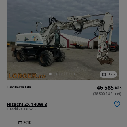
1
/
6
46 585
Calculeaza rata
EUR
(
38 500
EUR
-
net
)
Hitachi ZX 140W-3
Hitachi ZX 140W-3
2010