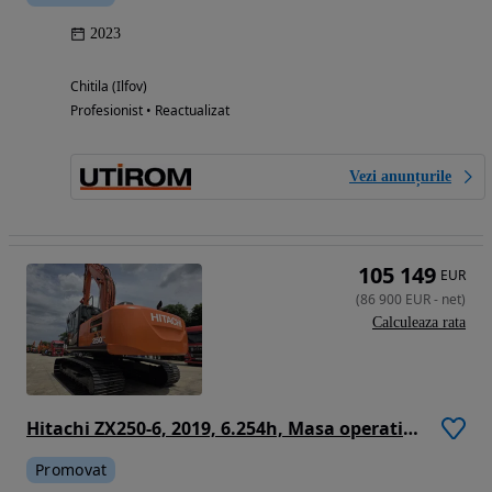
2023
Chitila (Ilfov)
Profesionist • Reactualizat
Vezi anunțurile
105 149
EUR
(
86 900
EUR
-
net
)
Calculeaza rata
Hitachi ZX250-6, 2019, 6.254h, Masa operationala 27,1tone, cupa NOUA 1,55mc, cupla rapida, lant 80% bun doar 1.109h deplasare, consum mediu 12,5l/h, ad sapare 7m, camera spate si laterale, ridica 16,2 avertizare antirasturnare, 3 pompe hidr, PROMOTIE 86.900
Promovat