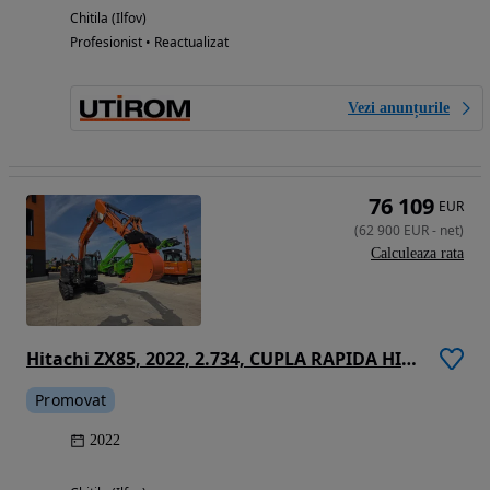
Chitila (Ilfov)
Profesionist • Reactualizat
Vezi anunțurile
76 109
EUR
(
62 900
EUR
-
net
)
Calculeaza rata
Hitachi ZX85, 2022, 2.734, CUPLA RAPIDA HIDR+3 CUPE NOI, lama nivelare, inst picon pe brate, camera spate, senile cauciuc 80% ok, aer cond, ad sapare 6m, latime 2,2m, ridica 4t cu sistem antirasturnare, STARE FOARTE BUNA, leasing 4 ani, PROMOTIE 62.900Eur
Promovat
2022