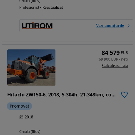
Chitila (Ilfov)
Profesionist • Reactualizat
Vezi anunțurile
84 579
EUR
(
69 900
EUR
-
net
)
Calculeaza rata
Hitachi ZW150-6, 2018, 5.304h, 21.348km, cupa 2,5mc, Masa 14 tone, cupla rapida, anv Michelin 80% ok, cantar, camera spate masalier, FULL OPTION, filtru suplimentar, Aer cond, rulat in Germania, posibilitate leasing, STARE FOARTE BUNA-PROMOTIE 69.900 EUR+Tva
Promovat
2018
Chitila (Ilfov)