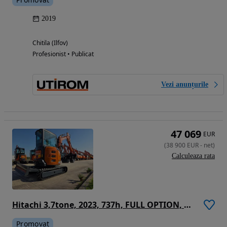
2019
Chitila (Ilfov)
Profesionist • Publicat
Vezi anunțurile
47 069
EUR
(
38 900
EUR
-
net
)
Calculeaza rata
Hitachi 3,7tone, 2023, 737h, FULL OPTION, Cupla rapida HIDRAULICA, 2 cupe excavare NOI, cupa TALUZ INCLINABILA NOUA, senile cauciuc NOI, latime 1,5m, adancime sapare 4m, inst picon pe brate, ridica 2t, Aer cond, posibil leaasing 4 ani-PROMOTIE 38.900 eur+Tva
Promovat