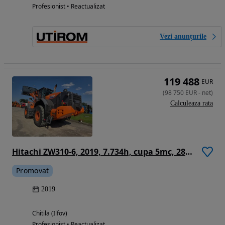
Profesionist • Reactualizat
Vezi anunțurile
119 488
EUR
(
98 750
EUR
-
net
)
Calculeaza rata
Hitachi ZW310-6, 2019, 7.734h, cupa 5mc, 28 tone, Gresare automata, Cantar, Anvelope Goodyear L5 70% ok, camera spate, consum 17,6l/h, descarca la 4,4m, motor 285CP, VIRARE JOYSTICK, revizii ok, STARE FOARTE BUNA, posibilitate leasing-PROMOTIE 98.750 eur+Tva
Promovat
2019
Chitila (Ilfov)
Profesionist • Reactualizat