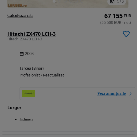
1
/
6
67 155
Calculeaza rata
EUR
(
55 500
EUR
-
net
)
Hitachi ZX470 LCH-3
Hitachi ZX470 LCH-3
2008
Tarcea (Bihor)
Profesionist • Reactualizat
Vezi anunțurile
Lorger
Inchirieri