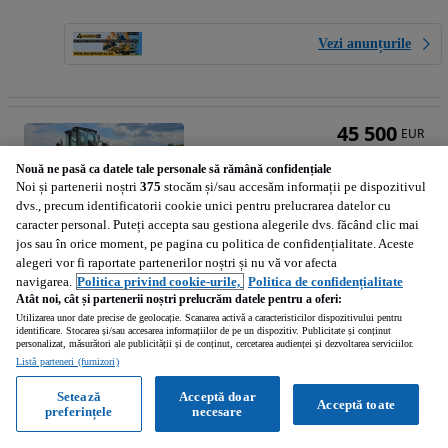
Vezi anunțurile
45 500
EUR
Calculeaza rata
Nouă ne pasă ca datele tale personale să rămână confidențiale
Noi și partenerii noștri
375
stocăm și/sau accesăm informații pe dispozitivul
dvs., precum identificatorii cookie unici pentru prelucrarea datelor cu
Hitachi ZW180 PL Încărcător frontal
caracter personal. Puteți accepta sau gestiona alegerile dvs. făcând clic mai
jos sau în orice moment, pe pagina cu politica de confidențialitate. Aceste
alegeri vor fi raportate partenerilor noștri și nu vă vor afecta
2020
navigarea.
Politica privind cookie-urile,
Politica de confidențialitate
Atât noi, cât și partenerii noștri prelucrăm datele pentru a oferi:
Utilizarea unor date precise de geolocație. Scanarea activă a caracteristicilor dispozitivului pentru
Luna (Cluj)
identificare. Stocarea și/sau accesarea informațiilor de pe un dispozitiv. Publicitate și conținut
personalizat, măsurători ale publicității și de conținut, cercetarea audienței și dezvoltarea serviciilor.
Profesionist • Reactualizat
Listă parteneri (furnizori)
Setează
Acceptă doar
Acceptă toate
Vezi anunțurile
preferințele
necesare