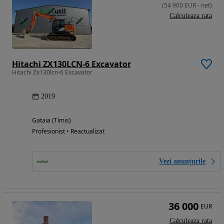
(
54 900
EUR
-
net
)
Calculeaza rata
Hitachi ZX130LCN-6 Excavator
Hitachi Zx130lcn-6 Excavator
2019
Gataia (Timis)
Profesionist • Reactualizat
Vezi anunțurile
36 000
EUR
Calculeaza rata