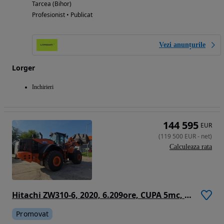
Tarcea (Bihor)
Profesionist • Publicat
Vezi anunțurile
Lorger
Inchirieri
144 595
EUR
(
119 500
EUR
-
net
)
Calculeaza rata
Hitachi ZW310-6, 2020, 6.209ore, CUPA 5mc, CUPLA RAPIDA, virare cu JOYSTICK, Masa operationala 28tone, anv MICHELIN 70%-ok, Gresare automata, camera spate, CANTAR, aer conditionat, STARE FOARTE BUNA, computer romana, posibil leasing 4 ani-PROMOTIE 119.500Eur
Promovat