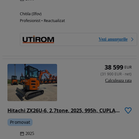
Chitila (Ilfov)
Profesionist • Reactualizat
Vezi anunțurile
38 599
EUR
(
31 900
EUR
-
net
)
Calculeaza rata
Hitachi ZX26U-6, 2,7tone, 2025, 995h, CUPLA RAPIDA HIDRAULICA+3 CUPE NOI, inst picon pe brate, senile cauciuc 90% ok, latime 1,5m, adancime sapare 3m, ridica 1,7tone, posibilitate leasing 4 ani, CA NOU-PROMOTIE 31.900 EUR+Tva
Promovat
2025