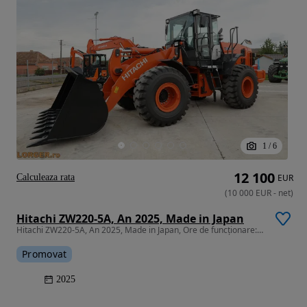
1
/
6
12 100
Calculeaza rata
EUR
(
10 000
EUR
-
net
)
Hitachi ZW220-5A, An 2025, Made in Japan
Hitachi ZW220-5A, An 2025, Made in Japan, Ore de funcționare: Sub 30
Promovat
2025