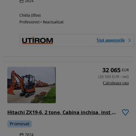
2024
Chitila (Ilfov)
Profesionist • Reactualizat
Vezi anunțurile
32 065
EUR
(
26 500
EUR
-
net
)
Calculeaza rata
Hitachi ZX19-6, 2 tone, Cabina inchisa, inst picon, senie extensibile, cupa lat 400mm, garantie 1 an, posibilitate leasing, produsa in JAPONIA-PROMOTIE 26500 EUR+Tva
Promovat
2024