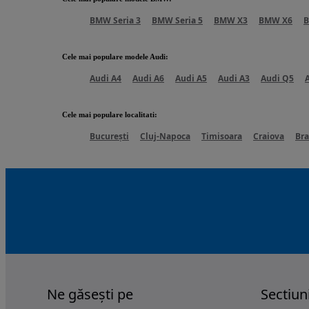
BMW Seria 3
BMW Seria 5
BMW X3
BMW X6
Cele mai populare modele Audi
:
Audi A4
Audi A6
Audi A5
Audi A3
Audi Q5
Cele mai populare localitati
:
București
Cluj-Napoca
Timisoara
Craiova
Bra
Ne găsești pe
Sectiun