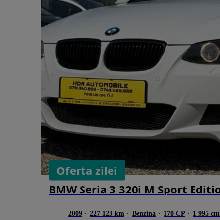
Oferta zilei
BMW Seria 3 320i M Sport Editi
2009
227 123 km
Benzina
170 CP
1 995 cm