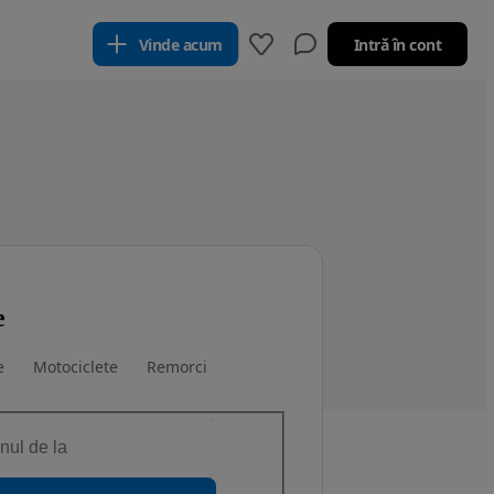
Vinde acum
Intră în cont
e
e
Motociclete
Remorci