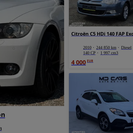
Citroën C5 HDi 140 FAP Ex
2010
244 850 km
Diesel
140 CP
1 997 cm3
4 000
EUR
on
3