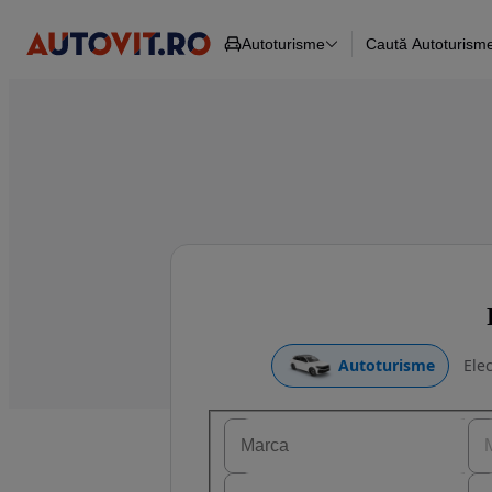
Autoturisme
Caută Autoturism
Autoturisme
Piese
Toate mașinil
Camioane
Mașinile rulat
Constructii
Mașini noi
Agro
Mașini electri
Autoutilitare
Mașini cu fin
Motociclete
Mașini cu deta
Remorci
Autoturisme
Elec