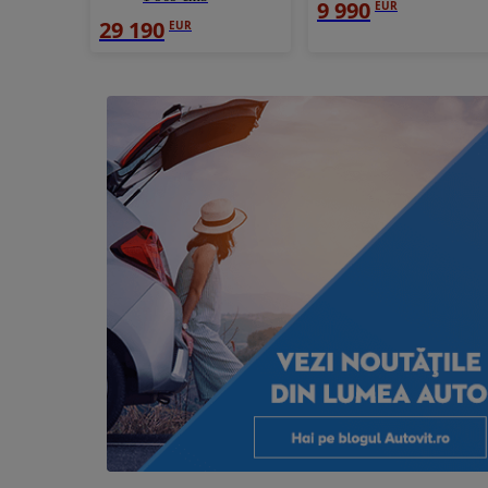
9 990
EUR
29 190
EUR