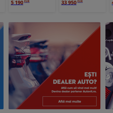
5 190
33 950
EUR
EUR