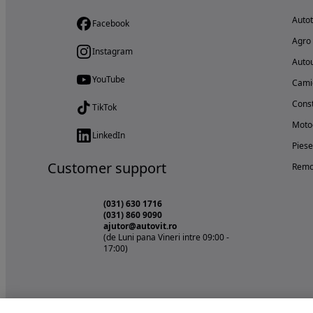
Auto
Facebook
Agro
Instagram
Autou
YouTube
Cami
Const
TikTok
Motoc
LinkedIn
Piese
Customer support
Remo
(031) 630 1716
(031) 860 9090
ajutor@autovit.ro
(de Luni pana Vineri intre 09:00 -
17:00)