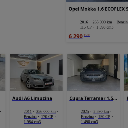
2016
265 000 km
Benzin
115 CP
1 598 cm3
6 290
EUR
Audi A6 Limuzina
Cupra Terramar 1.5 e-TSI DSG7 MHEV
2011
256 000 km
2025
2 590 km
Benzina
170 CP
Benzina
150 CP
1 984 cm3
1 498 cm3