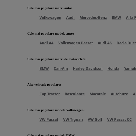
Cele mai populare marci auto
:
Volkswagen
Audi
Mercedes-Benz
BMW
Alfa
Cele mai populare modele auto
:
Audi A4
Volkswagen Passat
Audi A6
Dacia Dust
Cele mai populare marci de motociclete
:
BMW
Can-Am
Harley Davidson
Honda
Yama
Alte vehicule populare
:
Cap Tractor
Basculante
Macarale
Autobuze
A
Cele mai populare modele Volkswagen
:
VW Passat
VW Tiguan
VW Golf
VW Passat CC
Cele mai populare modele BMW
: