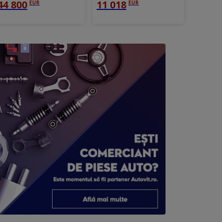
44 800
11 018
EUR
EUR