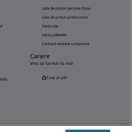
Lista de preturi persone fizice
Lista de preturi profesionisti
u?
Harta site
Harta judetelor
Contract vanzare cumparare
Cariere
Vino sa lucrezi cu noi!
Cauți un job?
abila