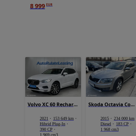
8 999
EUR
Volvo XC 60 Recharge T8 Twin Engine eAWD Inscription
Skoda Octavia Combi Diesel 2.0 TDI 4X4 DSG Scout
2021
153 649 km
2015
234 000 km
Hibrid Plug-In
Diesel
183 CP
390 CP
1 968 cm3
1 969 cm3