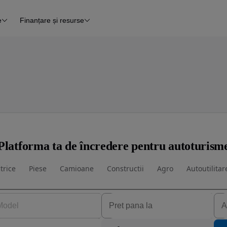
e
Finanțare și resurse
e
Finanțare
e
Instrument de evaluare a mașinii
Raport al istoricului vehiculului
ce
Blog Autovit.ro
anțare
lii verificate
Platforma ta de încredere pentru autoturism
trice
Piese
Camioane
Constructii
Agro
Autoutilitar