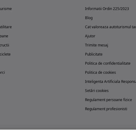
turisme
Informatii Ordin 225/2023
Blog
tilitare
Cat valoreaza autoturismul ta
oane
Ajutor
ructii
Trimite mesaj
iclete
Publicitate
Politica de confidentialitate
rci
Politica de cookies
Inteligenta Artificiala Respons
Setări cookies
Regulament persoane fizice
Regulament profesionisti