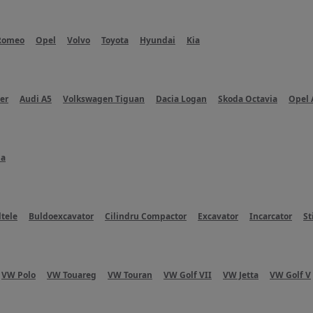
 Romeo
Opel
Volvo
Toyota
Hyundai
Kia
er
Audi A5
Volkswagen Tiguan
Dacia Logan
Skoda Octavia
Opel 
ha
ltele
Buldoexcavator
Cilindru Compactor
Excavator
Incarcator
St
VW Polo
VW Touareg
VW Touran
VW Golf VII
VW Jetta
VW Golf V