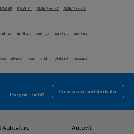
BMW X5
BMW X1
BMW Seria 7
BMW Seria 1
Audi A7
Audi A8
Audi Q3
Audi Q7
Audi A1
sov
Pitesti
Arad
Sibiu
Ploiesti
Suceava
Creeaza un cont de dealer
opens in a new tab
Esti profesionist?
i Autovit.ro
Autovit