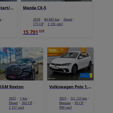
Opel Mokka 1.6 ECOFLEX Start/Stop Edition
Mazda CX-5
a
2018
84 845 km
Diesel
175 CP
2 191 cm3
15 791
EUR
KGM Rexton
Volkswagen Polo 1.0 TSI Life
2025
1 km
2023
111 123 km
Diesel
202 CP
Benzina
95 CP
2 157 cm3
999 cm3