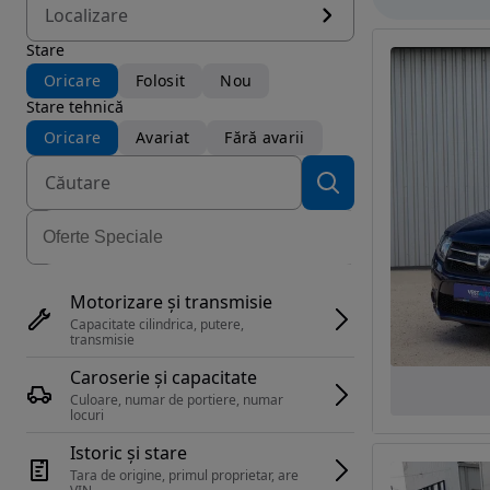
Localizare
Stare
Oricare
Folosit
Nou
Stare tehnică
Oricare
Avariat
Fără avarii
Motorizare și transmisie
Capacitate cilindrica, putere, 
transmisie
Caroserie și capacitate
Culoare, numar de portiere, numar 
locuri
Istoric și stare
Tara de origine, primul proprietar, are 