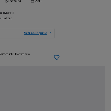
Benzina
2011
ui (Mures)
ctualizat
Vezi anunțurile
Service roti
Tractare auto