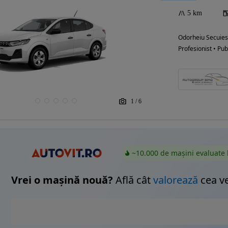
5 km
Odorheiu Secuies
Eligibil pentru
Profesionist • Pub
finantare
1
/
6
~10.000 de mașini evaluate 
Vrei o mașină nouă?
Află cât
valorează
cea v