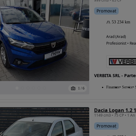
999 cm3 • 65 CP
Promovat
53 234 km
Arad (Arad)
Profesionist • Rea
VERBITA SRL - Part
Finantare
Service
1
/
6
Dacia Logan 1.2 
Promovat