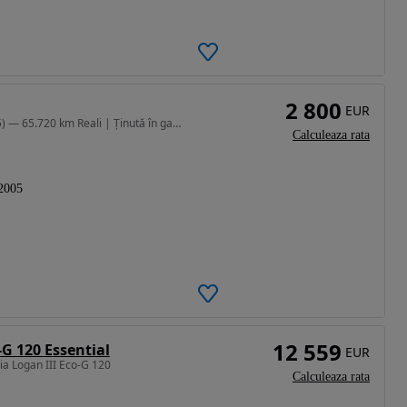
2 800
EUR
1390 cm3 • 75 CP • 🚗 DACIA LOGAN 1.4 mPI (2005) — 65.720 km Reali | Ținută în garaj
Calculeaza rata
2005
12 559
G 120 Essential
EUR
ia Logan III Eco-G 120
Calculeaza rata