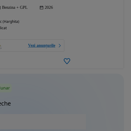
Benzina + GPL
2026
c (Harghita)
licat
Vezi anunțurile
lunar
eche