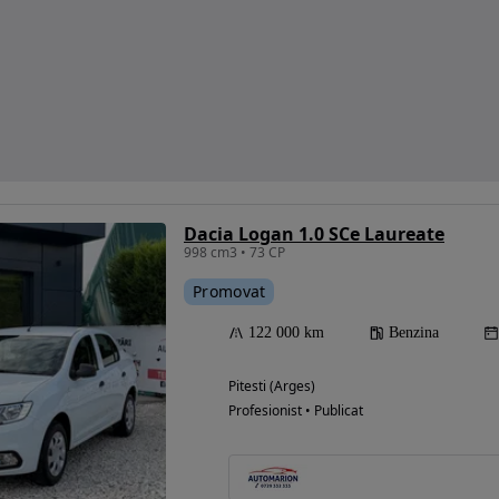
Dacia Logan 1.0 SCe Laureate
998 cm3 • 73 CP
Promovat
122 000 km
Benzina
Pitesti (Arges)
Profesionist • Publicat