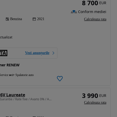
8 700
EUR
Conform mediei
Benzina
2021
Calculeaza rata
ctualizat
Vezi anunțurile
ener RENEW
Service roti
Spalatorie auto
3 990
16V Laureate
EUR
1149 cm3 • 75 CP • 1 An Garantie / Rate fixe / Avans 0% / Aprobare pe loc / Doar cu Bulet
Calculeaza rata