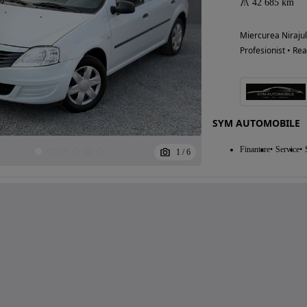
42 685 km
Miercurea Nirajul
Profesionist • Rea
SYM AUTOMOBILE
Finantare
Service
1
/
6