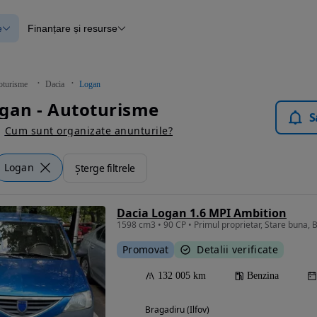
e
Finanțare și resurse
e
Finanțare
e
Instrument de evaluare a mașinii
Raport al istoricului vehiculului
ce
Blog Autovit.ro
oturisme
Dacia
Logan
anțare
gan - Autoturisme
lii verificate
S
Cum sunt organizate anunturile?
Logan
Șterge filtrele
Dacia Logan 1.6 MPI Ambition
1598 cm3 • 90 CP • Primul proprietar, Stare buna,
Promovat
Detalii verificate
132 005 km
Benzina
Bragadiru (Ilfov)