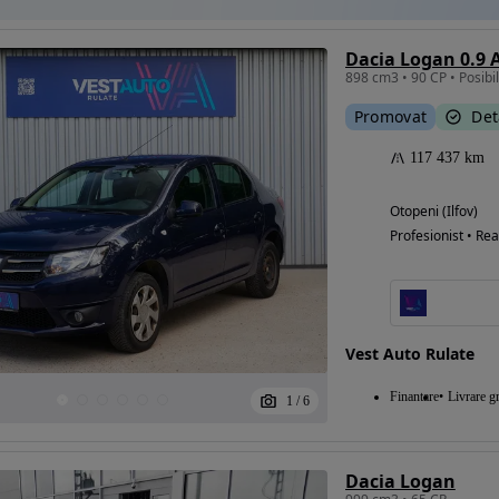
Dacia Logan 0.9
898 cm3 • 90 CP • Posibi
Promovat
Det
117 437 km
Otopeni (Ilfov)
Profesionist • Rea
Vest Auto Rulate
Finantare
Livrare gr
1
/
6
Dacia Logan