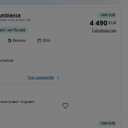
 Ambiance
-
800 EUR
litate rate avans 0%
4 490
EUR
alii verificate
Calculeaza rata
Benzina
2016
ctualizat
Vezi anunțurile
atuita (acasa)
Asigurare
-
500 EUR