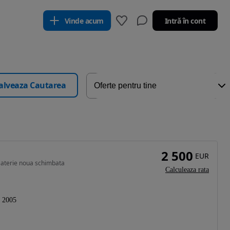
Vinde acum
Intră în cont
alveaza Cautarea
2 500
EUR
 Baterie noua schimbata
Calculeaza rata
2005