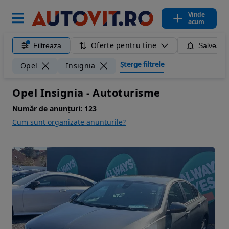
Vinde
acum
Oferte pentru tine
Filtreaza
Salveaza
Șterge filtrele
Opel
Insignia
Opel Insignia - Autoturisme
Număr de anunțuri:
123
Cum sunt organizate anunturile?