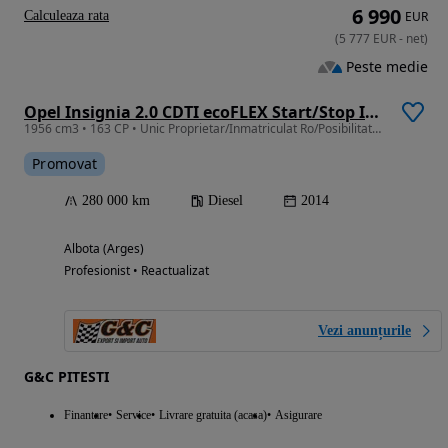
6 990
Calculeaza rata
EUR
(
5 777
EUR
-
net
)
Peste medie
Opel Insignia 2.0 CDTI ecoFLEX Start/Stop Innovation
1956 cm3 • 163 CP • Unic Proprietar/Inmatriculat Ro/Posibilitate RATE //GARANTIE 12 LUNI
Promovat
280 000 km
Diesel
2014
Albota (Arges)
Profesionist • Reactualizat
Vezi anunțurile
G&C PITESTI
Finantare
Service
Livrare gratuita (acasa)
Asigurare