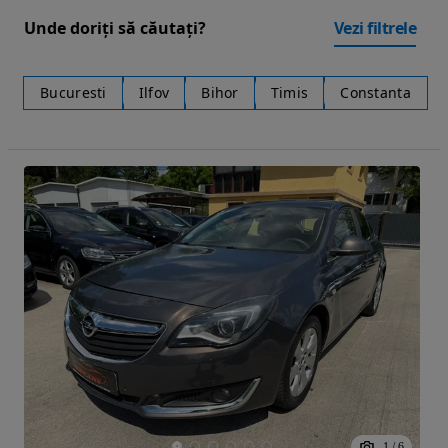
Unde doriți să căutați?
Vezi filtrele
Bucuresti
Ilfov
Bihor
Timis
Constanta
1
/
6