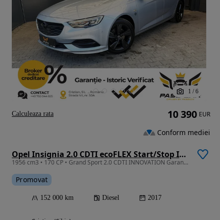
1
/
6
10 390
Calculeaza rata
EUR
Conform mediei
Opel Insignia 2.0 CDTI ecoFLEX Start/Stop Innovation
1956 cm3 • 170 CP • Grand Sport 2.0 CDTI INNOVATION Garantie,Rate
Promovat
152 000 km
Diesel
2017