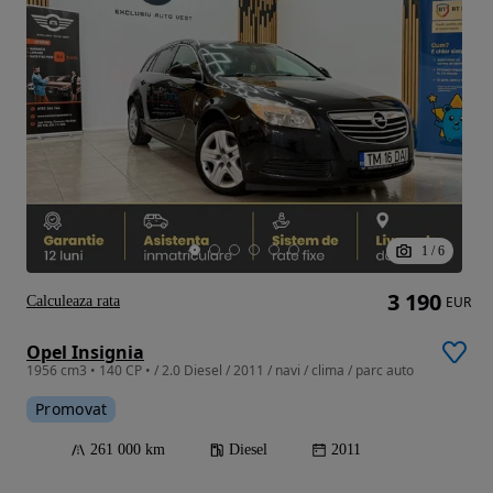
1
/
6
3 190
Calculeaza rata
EUR
Opel Insignia
1956 cm3 • 140 CP • / 2.0 Diesel / 2011 / navi / clima / parc auto
Promovat
261 000 km
Diesel
2011