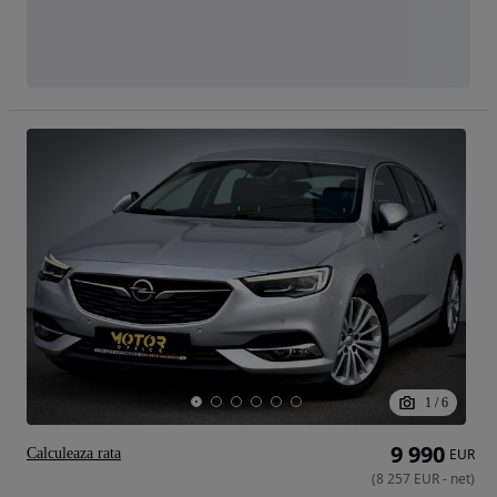
1
/
6
9 990
Calculeaza rata
EUR
(
8 257
EUR
-
net
)