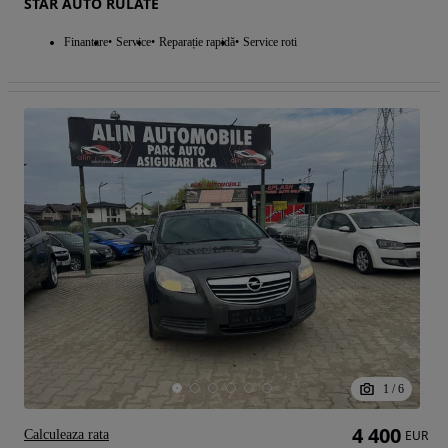
STAR AUTO RULATE
Finantare
Service
Reparație rapidă
Service roti
1
/
6
4 400
Calculeaza rata
EUR