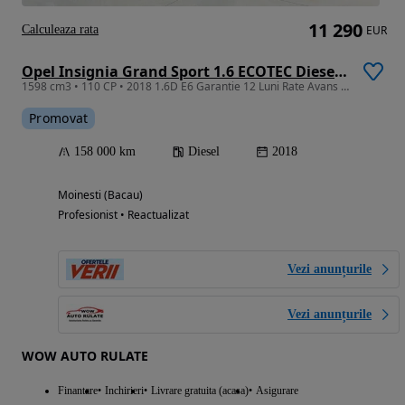
11 290
Calculeaza rata
EUR
Opel Insignia Grand Sport 1.6 ECOTEC Diesel Business Edition
1598 cm3 • 110 CP • 2018 1.6D E6 Garantie 12 Luni Rate Avans 0 Doar Cu Buletinul
Promovat
158 000 km
Diesel
2018
Moinesti (Bacau)
Profesionist • Reactualizat
Vezi anunțurile
Vezi anunțurile
WOW AUTO RULATE
Finantare
Inchirieri
Livrare gratuita (acasa)
Asigurare