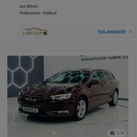
Les (Bihor)
Profesionist • Publicat
Vezi anunțurile
1
/
6