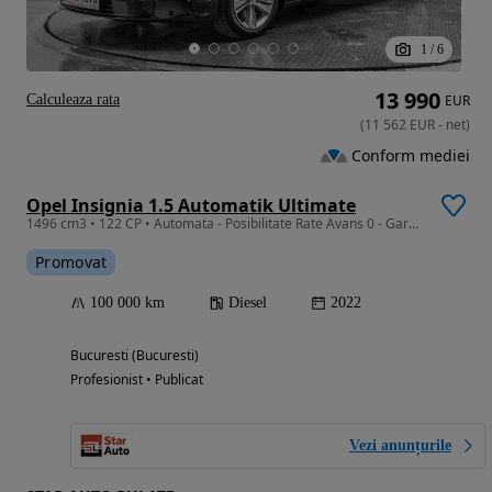
1
/
6
13 990
Calculeaza rata
EUR
(
11 562
EUR
-
net
)
Conform mediei
Opel Insignia 1.5 Automatik Ultimate
1496 cm3 • 122 CP • Automata - Posibilitate Rate Avans 0 - Garantie 12 Luni - IMPECABILA
Promovat
100 000 km
Diesel
2022
Bucuresti (Bucuresti)
Profesionist • Publicat
Vezi anunțurile