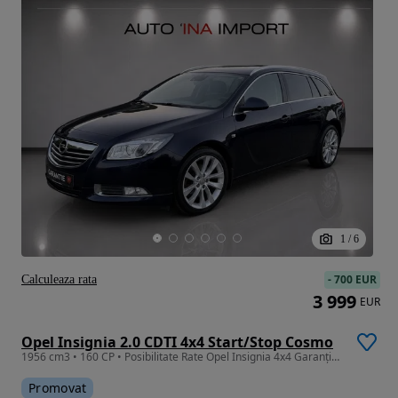
1
/
6
-
700 EUR
Calculeaza rata
3 999
EUR
Opel Insignia 2.0 CDTI 4x4 Start/Stop Cosmo
1956 cm3 • 160 CP • Posibilitate Rate Opel Insignia 4x4 Garanție 12 36 luni
Promovat