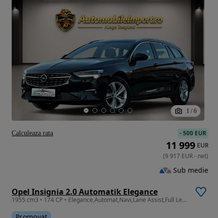
1
/
6
-
500 EUR
Calculeaza rata
11 999
EUR
(
9 917
EUR
-
net
)
Sub medie
Opel Insignia 2.0 Automatik Elegance
1955 cm3 • 174 CP • Elegance,Automat,Navi,Lane Assist,Full Led,Garantie 1AN,Leasing/Rate
Promovat