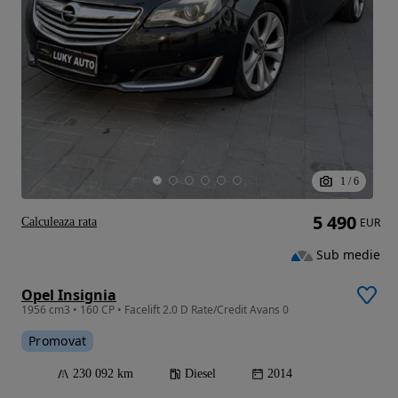
1
/
6
5 490
Calculeaza rata
EUR
Sub medie
Opel Insignia
1956 cm3 • 160 CP • Facelift 2.0 D Rate/Credit Avans 0
Promovat
230 092 km
Diesel
2014