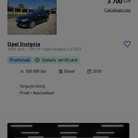
3 700
EUR
Calculeaza rata
Opel Insignia
1956 cm3 • 130 CP • Opel Insignia 2.0 CDTI
Promovat
Detalii verificate
168 000 km
Diesel
2010
Targu Jiu (Gorj)
Privat • Reactualizat