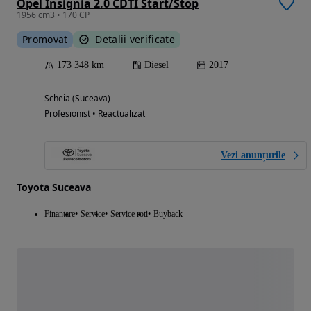
Opel Insignia 2.0 CDTI Start/Stop
1956 cm3 • 170 CP
Promovat
Detalii verificate
173 348 km
Diesel
2017
Scheia (Suceava)
Profesionist • Reactualizat
Vezi anunțurile
Toyota Suceava
Finantare
Service
Service roti
Buyback