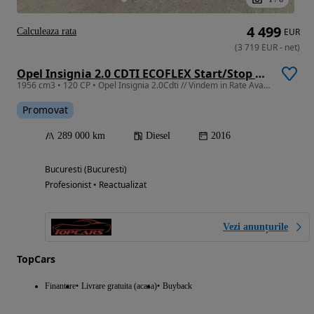
4 499
Calculeaza rata
EUR
(
3 719
EUR
-
net
)
Opel Insignia 2.0 CDTI ECOFLEX Start/Stop Business Edition
1956 cm3 • 120 CP • Opel Insignia 2.0Cdti // Vindem in Rate Avans Zero cu Buletinul //
Promovat
289 000 km
Diesel
2016
Bucuresti (Bucuresti)
Profesionist • Reactualizat
Vezi anunțurile
TopCars
Finantare
Livrare gratuita (acasa)
Buyback