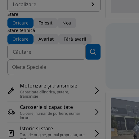
Localizare
Stare
Oricare
Folosit
Nou
Stare tehnică
Oricare
Avariat
Fără avarii
Motorizare și transmisie
Capacitate cilindrica, putere, 
transmisie
Caroserie și capacitate
Culoare, numar de portiere, numar 
locuri
Istoric și stare
Tara de origine, primul proprietar, are 