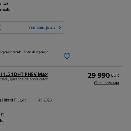
anta)
ctualizat
Vezi anunțurile
Reparație rapidă
Foaie de reparație
29 990
-i 1.5 1DHT PHEV Max
EUR
o nou, garantie de producator
Calculeaza rata
Hibrid Plug-In
2026
sti)
licat