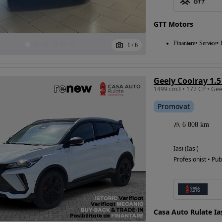
GTT Motors
Eligibil pentru
Finantare
Service
1
/
6
finantare
Geely Coolray 1.
1499 cm3 • 172 CP • Gee
Promovat
6 808 km
Iasi (Iasi)
Profesionist • Pub
Casa Auto Rulate Ia