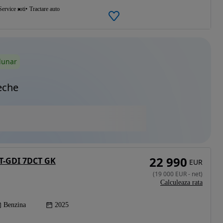
Service roti
Tractare auto
lunar
eche
22 990
 T-GDI 7DCT GK
EUR
(
19 000
EUR
-
net
)
Calculeaza rata
Benzina
2025