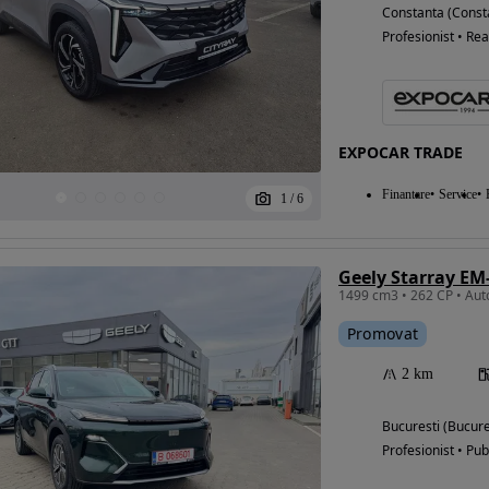
Constanta (Const
Profesionist • Rea
EXPOCAR TRADE
Finantare
Service
1
/
6
Geely Starray EM
1499 cm3 • 262 CP • Aut
Promovat
2 km
Bucuresti (Bucure
Profesionist • Pub