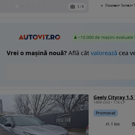
Finantare
Service
1
/
6
~10.000 de mașini evaluate 
Vrei o mașină nouă?
Află cât
valorează
cea v
Geely Cityray 1.5
1499 cm3 • 174 CP
Promovat
1 km