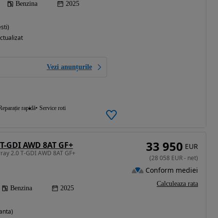
Benzina
2025
sti)
ctualizat
Vezi anunțurile
Reparație rapidă
Service roti
33 950
0 T-GDI AWD 8AT GF+
EUR
rray 2.0 T-GDI AWD 8AT GF+
(
28 058
EUR
-
net
)
Conform mediei
Calculeaza rata
Benzina
2025
anta)