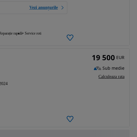
Vezi anunțurile
Reparație rapidă
Service roti
19 500
EUR
Sub medie
Calculeaza rata
2024