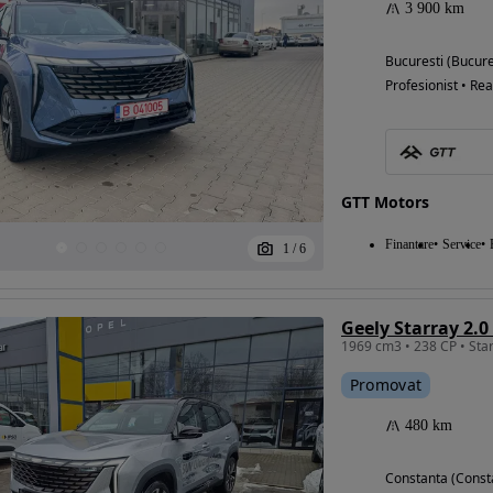
3 900 km
Bucuresti (Bucure
Profesionist • Rea
GTT Motors
Finantare
Service
1
/
6
Geely Starray 2.
1969 cm3 • 238 CP • Sta
Promovat
480 km
Constanta (Const