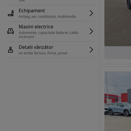
VIN 
Echipament
Airbag, aer conditionat, multimedia
Masini electrice
Autonomie, capacitate baterie, cablu 
incarcare 
Detalii vânzător
Se emite factura, firma, privat