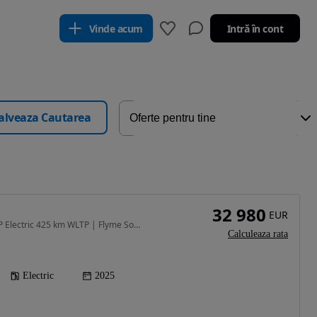
Vinde acum
Intră în cont
alveaza Cautarea
32 980
EUR
218 CP • EX5 MAX 218 CP Electric 425 km WLTP | Flyme Sound | Masaj & Ventilație
Calculeaza rata
Electric
2025