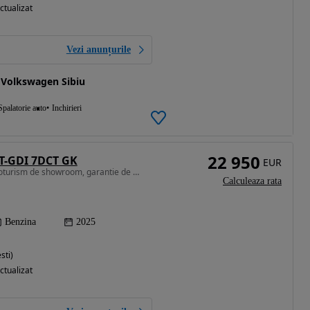
ctualizat
Vezi anunțurile
Volkswagen Sibiu
Spalatorie auto
Inchirieri
22 950
 T-GDI 7DCT GK
EUR
1499 cm3 • 174 CP • Autoturism de showroom, garantie de producator, Auto nou
Calculeaza rata
Benzina
2025
sti)
ctualizat