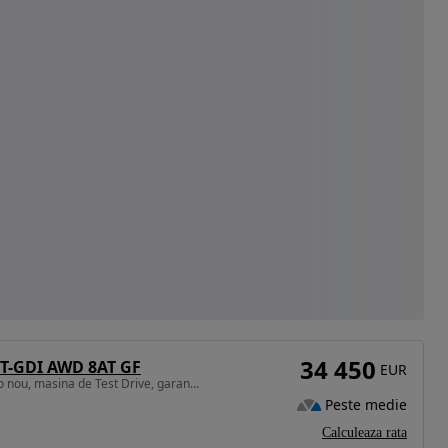
34 450
0 T-GDI AWD 8AT GF
EUR
1969 cm3 • 238 CP • Auto nou, masina de Test Drive, garantie de producator
Peste medie
Calculeaza rata