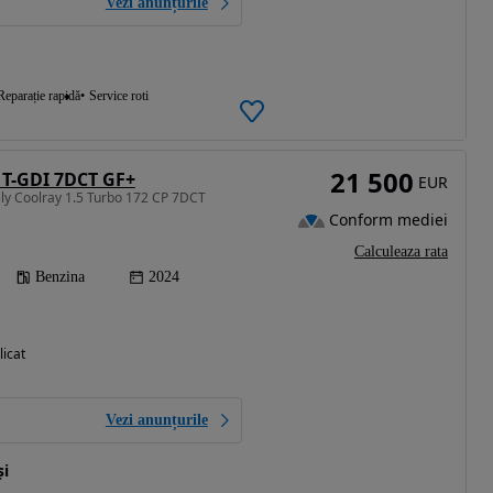
Vezi anunțurile
Reparație rapidă
Service roti
21 500
5 T-GDI 7DCT GF+
EUR
ly Coolray 1.5 Turbo 172 CP 7DCT
Conform mediei
Calculeaza rata
Benzina
2024
licat
Vezi anunțurile
și