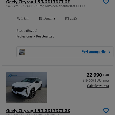
Geely Cityray 1.5 T-GDI 7DCT GF
1499 cm3 • 174 CP • ‼️Bmg Auto dealer autorizat GEELY
1 km
Benzina
2025
Buzau (Buzau)
Profesionist • Reactualizat
Vezi anunțurile
22 990
EUR
(
19 000
EUR
-
net
)
Calculeaza rata
Geely Cityray 1.5 T-GDI 7DCT GK
1499 cm3 • 174 CP • Geely Cityray GK