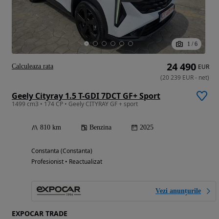
1
/
6
24 490
Calculeaza rata
EUR
(
20 239
EUR
-
net
)
Geely Cityray 1.5 T-GDI 7DCT GF+ Sport
1499 cm3 • 174 CP • Geely CITYRAY GF + sport
810 km
Benzina
2025
Constanta (Constanta)
Profesionist • Reactualizat
Vezi anunțurile
EXPOCAR TRADE