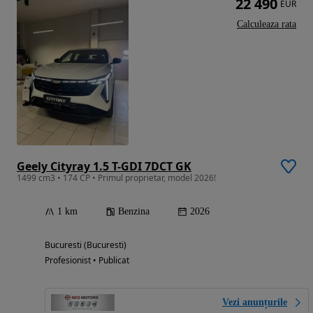
22 490
EUR
Calculeaza rata
Geely Cityray 1.5 T-GDI 7DCT GK
1499 cm3 • 174 CP • Primul proprietar, model 2026!
1 km
Benzina
2026
Bucuresti (Bucuresti)
Profesionist • Publicat
Vezi anunțurile