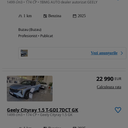
1499 cm3 • 174 CP • ‼️BMG AUTO dealer autorizat GEELY
1 km
Benzina
2025
Buzau (Buzau)
Profesionist • Publicat
Vezi anunțurile
22 990
EUR
Calculeaza rata
Geely Cityray 1.5 T-GDI 7DCT GK
1499 cm3 • 174 CP • Geely Cityray 1.5 GK