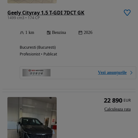
Geely Cityray 1.5 T-GDI 7DCT GK
1499 cm3 • 174 CP
1 km
Benzina
2026
Bucuresti (Bucuresti)
Profesionist • Publicat
Vezi anunțurile
22 890
EUR
Calculeaza rata