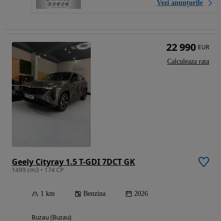
Vezi anunțurile
22 990
EUR
Calculeaza rata
Geely Cityray 1.5 T-GDI 7DCT GK
1499 cm3 • 174 CP
1 km
Benzina
2026
Buzau (Buzau)