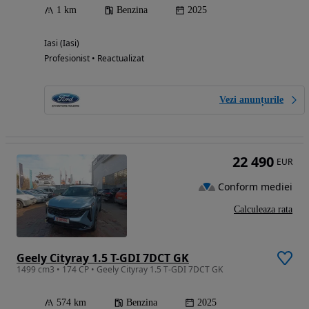
1 km
Benzina
2025
Iasi (Iasi)
Profesionist • Reactualizat
Vezi anunțurile
22 490
EUR
Conform mediei
Calculeaza rata
Geely Cityray 1.5 T-GDI 7DCT GK
1499 cm3 • 174 CP • Geely Cityray 1.5 T-GDI 7DCT GK
574 km
Benzina
2025