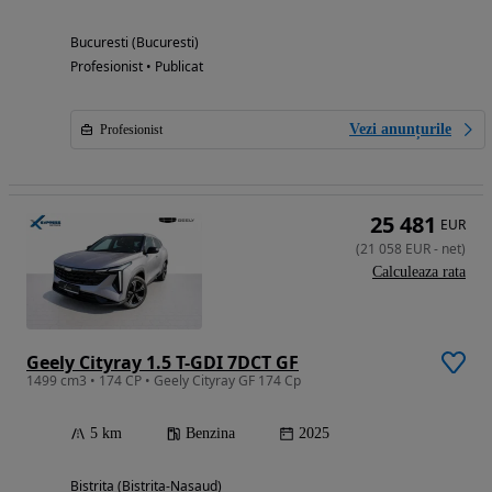
Bucuresti (Bucuresti)
Profesionist • Publicat
Vezi anunțurile
Profesionist
25 481
EUR
(
21 058
EUR
-
net
)
Calculeaza rata
Geely Cityray 1.5 T-GDI 7DCT GF
1499 cm3 • 174 CP • Geely Cityray GF 174 Cp
5 km
Benzina
2025
Bistrita (Bistrita-Nasaud)