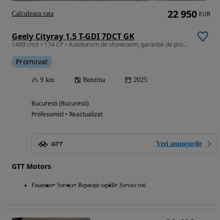
22 950
Calculeaza rata
EUR
Geely Cityray 1.5 T-GDI 7DCT GK
1499 cm3 • 174 CP • Autoturism de showroom, garantie de producator, Auto nou
Promovat
9 km
Benzina
2025
Bucuresti (Bucuresti)
Profesionist • Reactualizat
Vezi anunțurile
GTT Motors
Finantare
Service
Reparație rapidă
Service roti