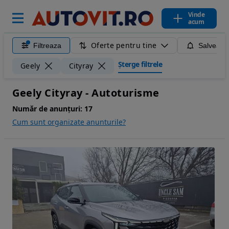
Vinde
acum
Oferte pentru tine
Filtreaza
Salveaza
Șterge filtrele
Geely
Cityray
Geely Cityray - Autoturisme
Număr de anunțuri:
17
Cum sunt organizate anunturile?