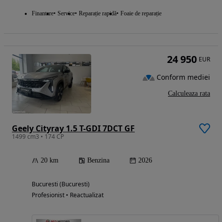
Finantare
Service
Reparație rapidă
Foaie de reparație
24 950
EUR
Conform mediei
Calculeaza rata
Geely Cityray 1.5 T-GDI 7DCT GF
1499 cm3 • 174 CP
20 km
Benzina
2026
Bucuresti (Bucuresti)
Profesionist • Reactualizat