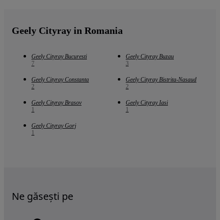
Geely Cityray in Romania
Geely Cityray Bucuresti
Geely Cityray Buzau
7
3
Geely Cityray Constanta
Geely Cityray Bistrita-Nasaud
2
2
Geely Cityray Brasov
Geely Cityray Iasi
1
1
Geely Cityray Gorj
1
Ne găsești pe