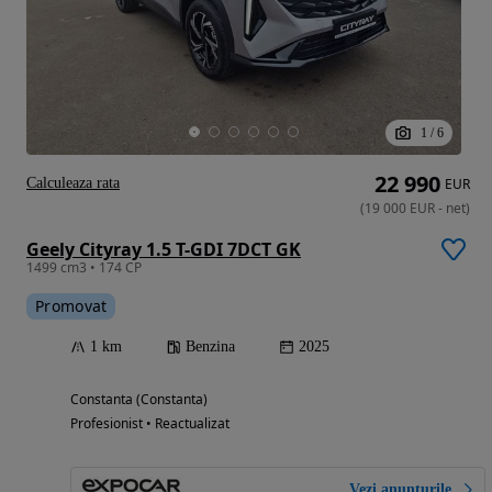
1
/
6
22 990
Calculeaza rata
EUR
(
19 000
EUR
-
net
)
Geely Cityray 1.5 T-GDI 7DCT GK
1499 cm3 • 174 CP
Promovat
1 km
Benzina
2025
Constanta (Constanta)
Profesionist • Reactualizat
Vezi anunțurile