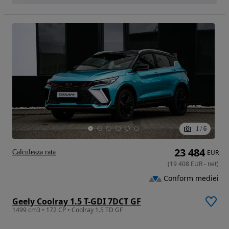
1
/
6
23 484
Calculeaza rata
EUR
(
19 408
EUR
-
net
)
Conform mediei
Geely Coolray 1.5 T-GDI 7DCT GF
1499 cm3 • 172 CP • Coolray 1.5 TD GF