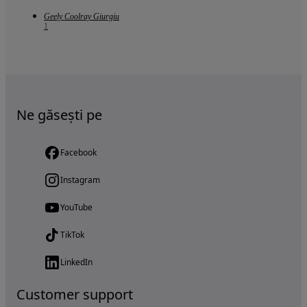
Geely Coolray Giurgiu
1
Ne găsești pe
Facebook
Instagram
YouTube
TikTok
LinkedIn
Customer support