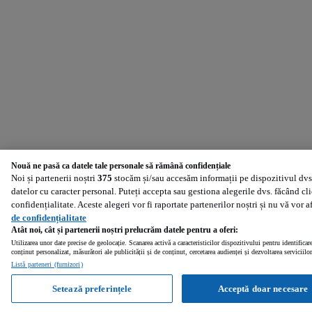
Nouă ne pasă ca datele tale personale să rămână confidențiale
Noi și partenerii noștri
375
stocăm și/sau accesăm informații pe dispozitivul dvs.
datelor cu caracter personal. Puteți accepta sau gestiona alegerile dvs. făcând cl
confidențialitate. Aceste alegeri vor fi raportate partenerilor noștri și nu vă vor 
de confidențialitate
Atât noi, cât și partenerii noștri prelucrăm datele pentru a oferi:
Utilizarea unor date precise de geolocație. Scanarea activă a caracteristicilor dispozitivului pentru identificar
conținut personalizat, măsurători ale publicității și de conținut, cercetarea audienței și dezvoltarea serviciilor
Listă parteneri (furnizori)
Setează preferințele
Acceptă doar necesare