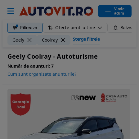
Vinde
acum
Oferte pentru tine
Filtreaza
Salveaza
Șterge filtrele
Geely
Coolray
Geely Coolray - Autoturisme
Număr de anunțuri:
7
Cum sunt organizate anunturile?