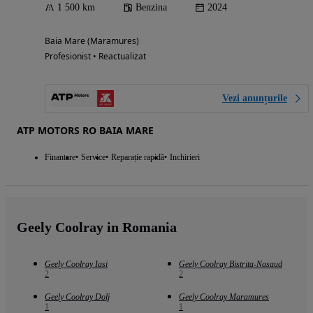
1 500 km
Benzina
2024
Baia Mare (Maramures)
Profesionist • Reactualizat
Vezi anunțurile
ATP MOTORS RO BAIA MARE
Finantare
Service
Reparație rapidă
Inchirieri
Geely Coolray in Romania
Geely Coolray Iasi
Geely Coolray Bistrita-Nasaud
2
2
Geely Coolray Dolj
Geely Coolray Maramures
1
1