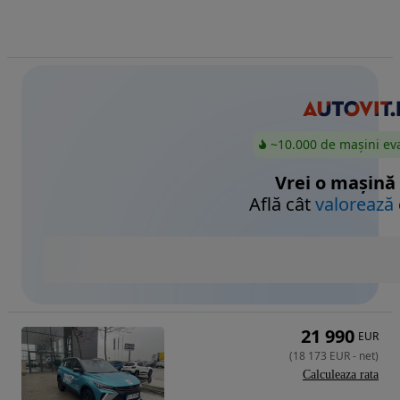
~10.000 de mașini ev
Vrei o mașină
Află cât
valorează
21 990
EUR
(
18 173
EUR
-
net
)
Calculeaza rata