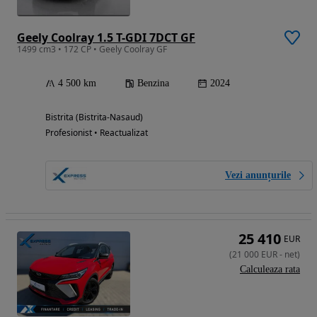
Geely Coolray 1.5 T-GDI 7DCT GF
1499 cm3 • 172 CP • Geely Coolray GF
4 500 km
Benzina
2024
Bistrita (Bistrita-Nasaud)
Profesionist • Reactualizat
Vezi anunțurile
25 410
EUR
(
21 000
EUR
-
net
)
Calculeaza rata