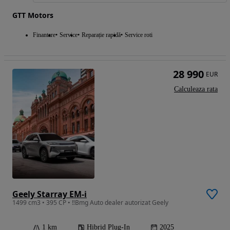
GTT Motors
Finantare
Service
Reparație rapidă
Service roti
28 990
EUR
Calculeaza rata
Geely Starray EM-i
1499 cm3 • 395 CP • ‼️Bmg Auto dealer autorizat Geely
1 km
Hibrid Plug-In
2025