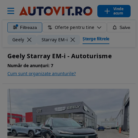
Vinde
acum
Oferte pentru tine
Filtreaza
Salveaza
Șterge filtrele
Geely
Starray EM-i
Geely Starray EM-i - Autoturisme
Număr de anunțuri:
7
Cum sunt organizate anunturile?