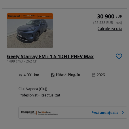
30 900
EUR
(
25 538
EUR
-
net
)
Calculeaza rata
Geely Starray EM-i 1.5 1DHT PHEV Max
1499 cm3 • 262 CP
4 901 km
Hibrid Plug-In
2026
Cluj-Napoca (Cluj)
Profesionist • Reactualizat
Vezi anunțurile