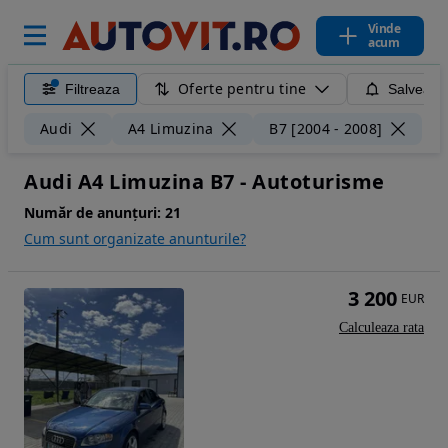
Vinde
acum
Oferte pentru tine
Filtreaza
Salveaza
Ște
Audi
A4 Limuzina
B7 [2004 - 2008]
Audi A4 Limuzina B7 - Autoturisme
Număr de anunțuri:
21
Cum sunt organizate anunturile?
3 200
EUR
Calculeaza rata