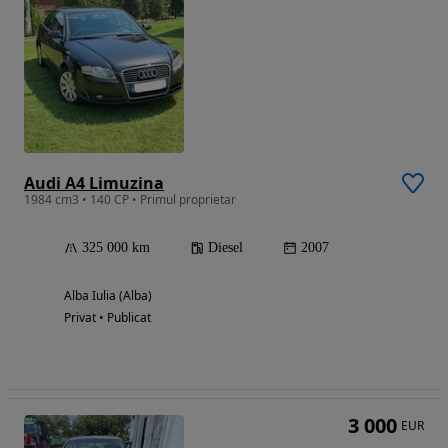
Audi A4 Limuzina
1984 cm3 • 140 CP • Primul proprietar
325 000 km
Diesel
2007
Alba Iulia (Alba)
Privat • Publicat
3 000
EUR