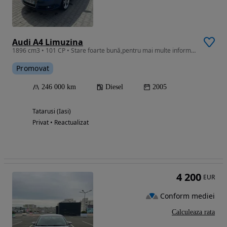
Audi A4 Limuzina
1896 cm3 • 101 CP • Stare foarte bună,pentru mai multe informații contactați mă
Promovat
246 000 km
Diesel
2005
Tatarusi (Iasi)
Privat • Reactualizat
4 200
EUR
Conform mediei
Calculeaza rata