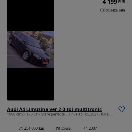
4 199
EUR
Calculeaza rata
Audi A4 Limuzina ver-2-0-tdi-multitronic
1968 cm3 • 170 CP • Stare perfecta , ITP valabil 05,2027 , fiscal ...
254 000 km
Diesel
2007