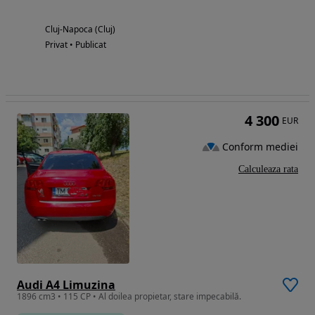
Cluj-Napoca (Cluj)
Privat • Publicat
4 300
EUR
Conform mediei
Calculeaza rata
Audi A4 Limuzina
1896 cm3 • 115 CP • Al doilea propietar, stare impecabilă.