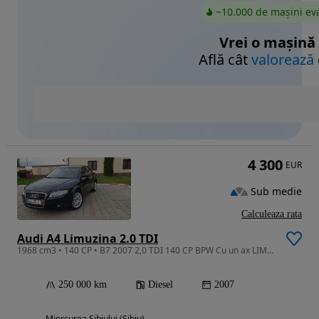
~10.000 de mașini ev
Vrei o mașină
Află cât
valorează
4 300
EUR
Sub medie
Calculeaza rata
Audi A4 Limuzina 2.0 TDI
1968 cm3 • 140 CP • B7 2007 2,0 TDI 140 CP BPW Cu un ax LIMUZINA
250 000 km
Diesel
2007
Miercurea Sibiului (Sibiu)