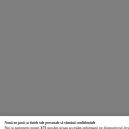
Nouă ne pasă ca datele tale personale să rămână confidențiale
Noi și partenerii noștri
375
stocăm și/sau accesăm informații pe dispozitivul dvs.