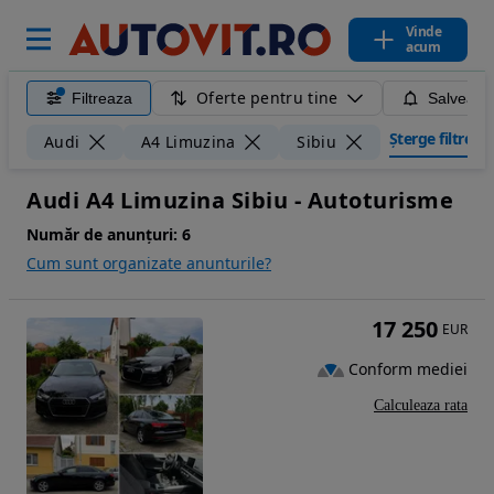
Vinde
acum
Oferte pentru tine
Filtreaza
Salveaza
Șterge filtrele
Audi
A4 Limuzina
Sibiu
Audi A4 Limuzina Sibiu - Autoturisme
Număr de anunțuri:
6
Cum sunt organizate anunturile?
17 250
EUR
Conform mediei
Calculeaza rata