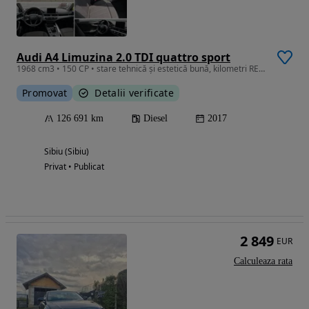
Audi A4 Limuzina 2.0 TDI quattro sport
1968 cm3 • 150 CP • stare tehnică și estetică bună, kilometri REALI, accept verificare
Promovat
Detalii verificate
126 691 km
Diesel
2017
Sibiu (Sibiu)
Privat • Publicat
2 849
EUR
Calculeaza rata