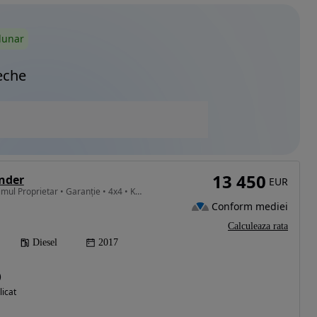
lunar
eche
13 450
nder
EUR
2268 cm3 • 150 CP • • Primul Proprietar • Garanție • 4x4 • Km Certificați • Service Nou
Conform mediei
Calculeaza rata
Diesel
2017
)
licat