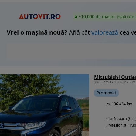
~10.000 de mașini evaluate 
Vrei o mașină nouă?
Află cât
valorează
cea v
Mitsubishi Outla
Promovat
106 434 km
Cluj-Napoca (Cluj
Profesionist • Pub