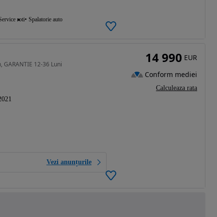
Service roti
Spalatorie auto
14 990
EUR
h, GARANTIE 12-36 Luni
Conform mediei
Calculeaza rata
2021
Vezi anunțurile