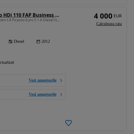
4 000
Citroën C4 Picasso HDi 110 FAP Business Class
EUR
1560 cm3 • 112 CP • Citroen C4 Picasso Euro 5 1.6 Diesel Garantie/Rate
Calculeaza rata
Diesel
2012
ctualizat
Vezi anunțurile
Vezi anunțurile