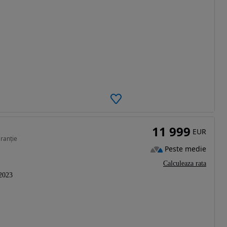
11 999
EUR
aranție
Peste medie
Calculeaza rata
2023