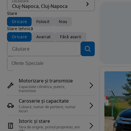
Localizare
Cluj-Napoca, Cluj-Napoca
Stare
Oricare
Folosit
Nou
Stare tehnică
Oricare
Avariat
Fără avarii
Motorizare și transmisie
Capacitate cilindrica, putere, 
transmisie
Caroserie și capacitate
Culoare, numar de portiere, numar 
locuri
Istoric și stare
Tara de origine, primul proprietar, are 