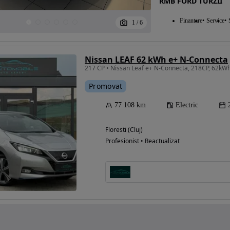
RMB FORD TURZII
Finantare
Service
1
/
6
Nissan LEAF 62 kWh e+ N-Connecta
217 CP • Nissan Leaf e+ N-Connecta, 218CP, 62kW
Promovat
77 108 km
Electric
Floresti (Cluj)
Profesionist • Reactualizat