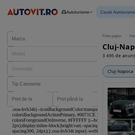
Autoturisme
Caută Autoturism
Autoturisme
Piese
Toate mașinil
Camioane
Mașinile rulat
Constructii
Mașini noi
Agro
Mașini electri
Prima pagina
Aut
Autoutilitare
Mașini cu fin
Cluj-Nap
Motociclete
Mașini cu deta
Remorci
3 495 de anunț
Cluj-Napoca