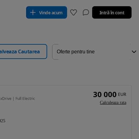
Vinde acum
Intră în cont
alveaza Cautarea
30 000
EUR
rive | Full Electric
Calculeaza rata
025