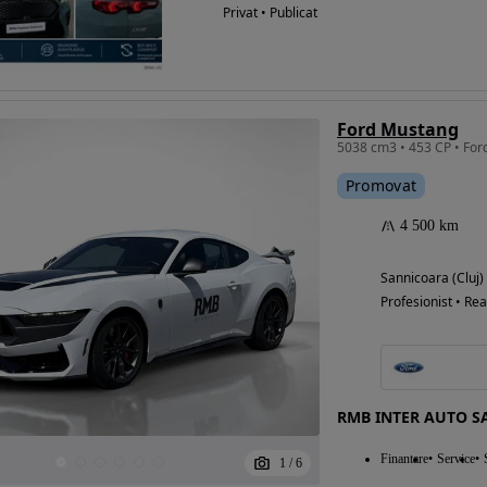
Privat • Publicat
Ford Mustang
Promovat
4 500 km
Sannicoara (Cluj)
Profesionist • Rea
RMB INTER AUTO 
Finantare
Service
1
/
6