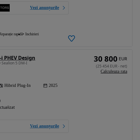
Vezi anunțurile
Reparație rapidă
Inchirieri
30 800
-i PHEV Design
EUR
 Sealion 5 DM-I
(
25 454
EUR
-
net
)
Calculeaza rata
Hibrid Plug-In
2025
)
ctualizat
Vezi anunțurile