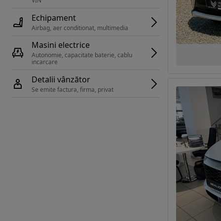
VIN 
Echipament
Airbag, aer conditionat, multimedia
Masini electrice
Autonomie, capacitate baterie, cablu 
incarcare 
Detalii vânzător
Se emite factura, firma, privat