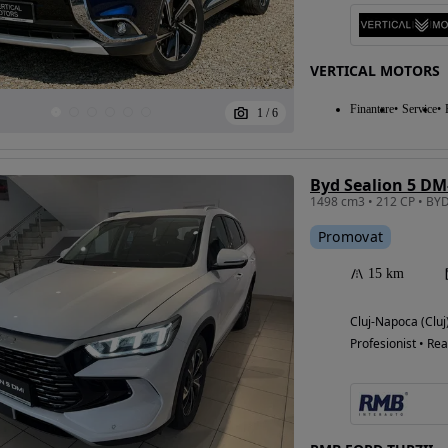
VERTICAL MOTORS
Finantare
Service
1
/
6
Byd Sealion 5 DM
1498 cm3 • 212 CP • BYD
Promovat
15 km
Cluj-Napoca (Cluj
Profesionist • Rea