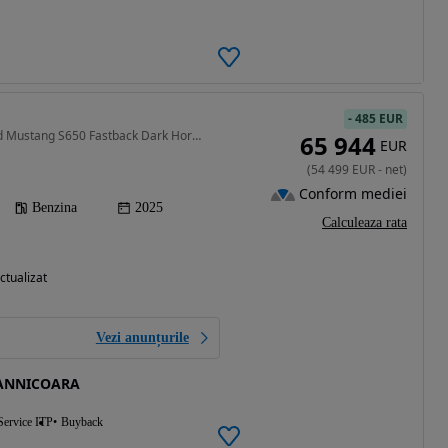
-
485 EUR
5038 cm3 • 453 CP • Ford Mustang S650 Fastback Dark Horse 5.0 V8 454 CP A10 RWD
65 944
EUR
(
54 499
EUR
-
net
)
Conform mediei
Benzina
2025
Calculeaza rata
ctualizat
Vezi anunțurile
SANNICOARA
Service ITP
Buyback