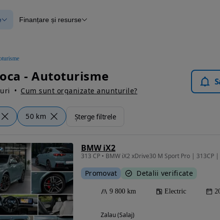
e
Finanțare și resurse
e
Finanțare
e
Instrument de evaluare a mașinii
Raport al istoricului vehiculului
ce
Blog Autovit.ro
oturisme
anțare
oca - Autoturisme
lii verificate
S
uri
Cum sunt organizate anunturile?
50 km
Șterge filtrele
BMW iX2
313 CP • BMW iX2 xDrive30 M Sport Pro | 313CP | xD
Promovat
Detalii verificate
9 800 km
Electric
2
Zalau (Salaj)