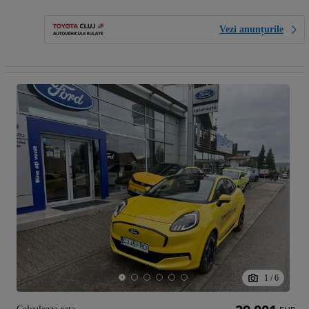
Vezi anunțurile
1
/
6