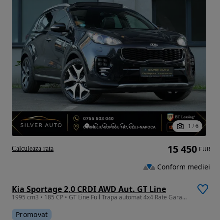
1
/
6
15 450
Calculeaza rata
EUR
Conform mediei
Kia Sportage 2,0 CRDI AWD Aut. GT Line
1995 cm3 • 185 CP • GT Line Full Trapa automat 4x4 Rate Garantie 24 luni Finantare
Promovat