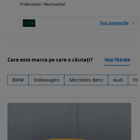
Profesionist • Reactualizat
Vezi anunțurile
Care este marca pe care o căutați?
Vezi filtrele
BMW
Volkswagen
Mercedes-Benz
Audi
Fo