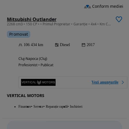
Conform mediei
Mitsubishi Outlander
2268 cm3 • 150 CP • • Primul Proprietar • Garanție • 4x4 • Km Certificați • Service Nou
Promovat
106 434 km
Diesel
2017
Cluj-Napoca (Cluj)
Profesionist • Publicat
Vezi anunțurile
VERTICAL MOTORS
Finantare
Service
Reparație rapidă
Inchirieri