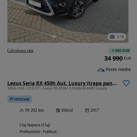
1
/
6
-
1 000 EUR
Calculeaza rata
34 990
EUR
Peste medie
Lexus Seria RX 450h Aut. Luxury (trapa panoramica)
3456 cm3 • 313 CP • Lexus RX 450H 3.5Hybrid AWD Luxury
Promovat
99 292 km
Hibrid
2017
Cluj-Napoca (Cluj)
Profesionist • Publicat