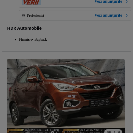
Vezi anunțurile
Vezi anunțurile
Profesionist
HDR Automobile
Finantare
Buyback
1
/
6