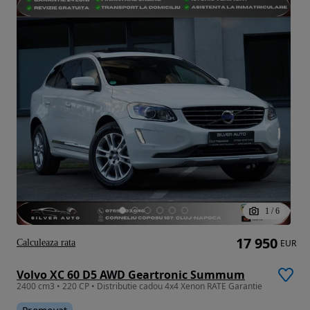
1
/
6
17 950
Calculeaza rata
EUR
Volvo XC 60 D5 AWD Geartronic Summum
2400 cm3 • 220 CP • Distributie cadou 4x4 Xenon RATE Garantie