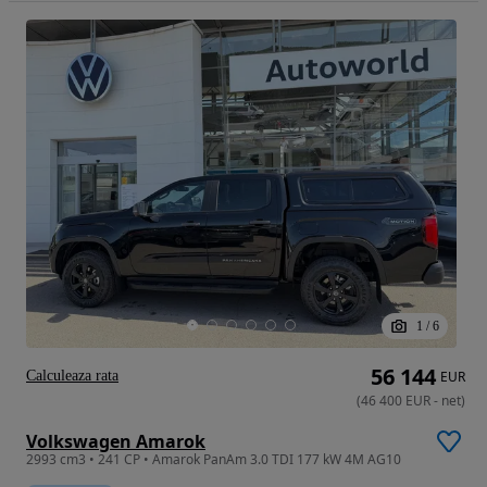
1
/
6
56 144
Calculeaza rata
EUR
(
46 400
EUR
-
net
)
Volkswagen Amarok
2993 cm3 • 241 CP • Amarok PanAm 3.0 TDI 177 kW 4M AG10