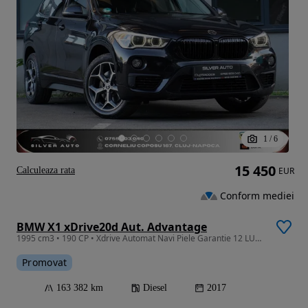
1
/
6
15 450
Calculeaza rata
EUR
Conform mediei
BMW X1 xDrive20d Aut. Advantage
1995 cm3 • 190 CP • Xdrive Automat Navi Piele Garantie 12 LUNI RATE
Promovat
163 382 km
Diesel
2017