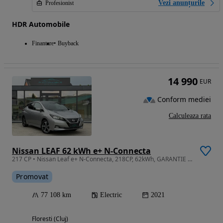
Vezi anunțurile
Profesionist
HDR Automobile
Finantare
Buyback
14 990
EUR
Conform mediei
Calculeaza rata
Nissan LEAF 62 kWh e+ N-Connecta
217 CP • Nissan Leaf e+ N-Connecta, 218CP, 62kWh, GARANTIE 12-36 Luni
Promovat
77 108 km
Electric
2021
Floresti (Cluj)