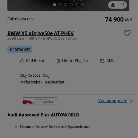
1
/
6
74 900
Calculeaza rata
EUR
BMW X5 xDrive50e AT PHEV
2998 cm3 • 489 CP • BMW x5 50E xDrive
Promovat
19 046 km
Hibrid Plug-In
2025
Cluj-Napoca (Cluj)
Profesionist • Reactualizat
Vezi anunțurile
Audi Approved Plus AUTOWORLD
Finantare
Service
Service roti
Spalatorie auto