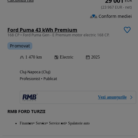
29 001
Calculeaza rata
EUR
(
23 967
EUR
-
net
)
Conform mediei
Ford Puma 43 kWh Premium
168 CP • Ford Puma Gen - E Premium motor electric 168 CP.
Promovat
1 470 km
Electric
2025
Cluj-Napoca (Cluj)
Profesionist • Publicat
Vezi anunțurile
RMB FORD TURZII
Finantare
Service
Service roti
Spalatorie auto