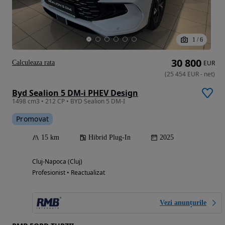
1
/
6
30 800
Calculeaza rata
EUR
(
25 454
EUR
-
net
)
Byd Sealion 5 DM-i PHEV Design
1498 cm3 • 212 CP • BYD Sealion 5 DM-I
Promovat
15 km
Hibrid Plug-In
2025
Cluj-Napoca (Cluj)
Profesionist • Reactualizat
Vezi anunțurile