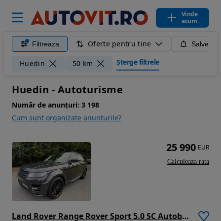
Vinde
acum
Oferte pentru tine
Filtreaza
Salveaza
Șterge filtrele
Huedin
50 km
Huedin - Autoturisme
Număr de anunțuri:
3 198
Cum sunt organizate anunturile?
25 990
EUR
Calculeaza rata
Land Rover Range Rover Sport 5.0 SC Autobiography