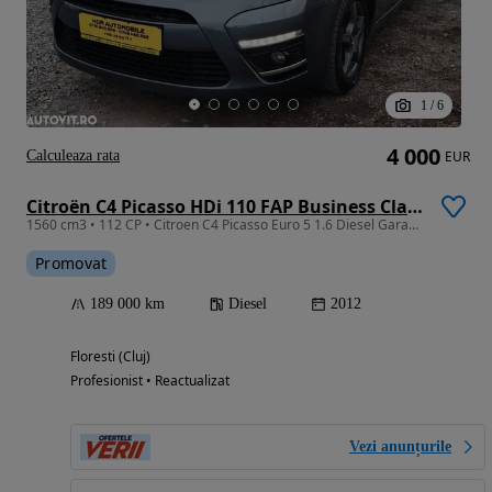
1
/
6
4 000
Calculeaza rata
EUR
Citroën C4 Picasso HDi 110 FAP Business Class
1560 cm3 • 112 CP • Citroen C4 Picasso Euro 5 1.6 Diesel Garantie/Rate
Promovat
189 000 km
Diesel
2012
Floresti (Cluj)
Profesionist • Reactualizat
Vezi anunțurile