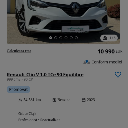
1
/
6
10 990
Calculeaza rata
EUR
Conform mediei
Renault Clio V 1.0 TCe 90 Equilibre
999 cm3 • 90 CP
Promovat
54 581 km
Benzina
2023
Gilau (Cluj)
Profesionist • Reactualizat