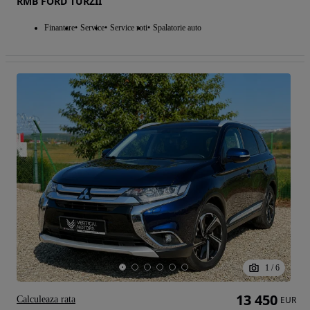
RMB FORD TURZII
Finantare
Service
Service roti
Spalatorie auto
1
/
6
13 450
Calculeaza rata
EUR