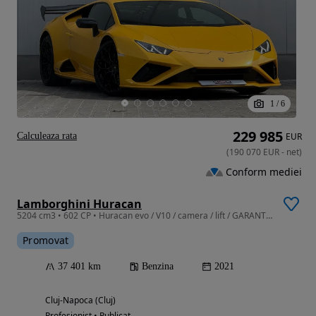
1
/
6
229 985
Calculeaza rata
EUR
(
190 070
EUR
-
net
)
Conform mediei
Lamborghini Huracan
5204 cm3 • 602 CP • Huracan evo / V10 / camera / lift / GARANTIE
Promovat
37 401 km
Benzina
2021
Cluj-Napoca (Cluj)
Profesionist • Publicat