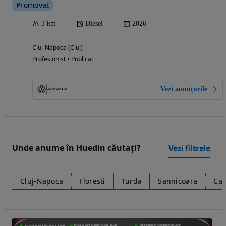
Promovat
3 km
Diesel
2026
Cluj-Napoca (Cluj)
Profesionist • Publicat
Vezi anunțurile
Unde anume în Huedin căutați?
Vezi filtrele
Cluj-Napoca
Floresti
Turda
Sannicoara
Cam