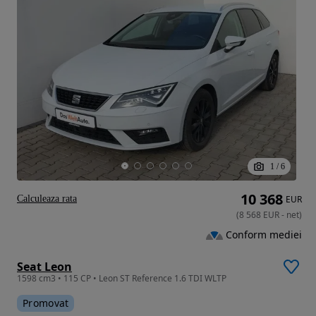
1
/
6
10 368
Calculeaza rata
EUR
(
8 568
EUR
-
net
)
Conform mediei
Seat Leon
1598 cm3 • 115 CP • Leon ST Reference 1.6 TDI WLTP
Promovat