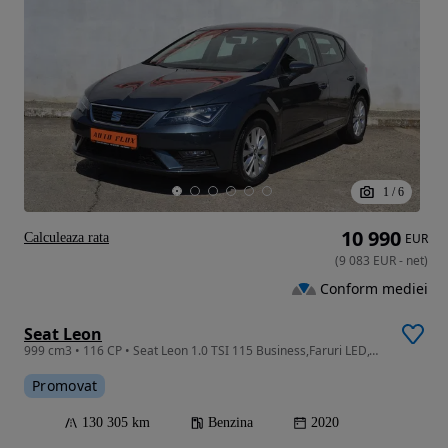
1
/
6
10 990
Calculeaza rata
EUR
(
9 083
EUR
-
net
)
Conform mediei
Seat Leon
999 cm3 • 116 CP • Seat Leon 1.0 TSI 115 Business,Faruri LED,GARANTIE 3 ANI,TVA Deductibi
Promovat
130 305 km
Benzina
2020