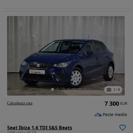
1
/
6
7 300
Calculeaza rata
EUR
Peste medie
Seat Ibiza 1.6 TDI S&S Beats
1598 cm3 • 95 CP