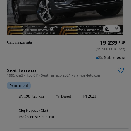
1
/
6
19 239
Calculeaza rata
EUR
(
15 900
EUR
-
net
)
Sub medie
Seat Tarraco
1995 cm3 • 150 CP • Seat Tarraco 2021 - via workleto.com
Promovat
198 723 km
Diesel
2021
Cluj-Napoca (Cluj)
Profesionist • Publicat