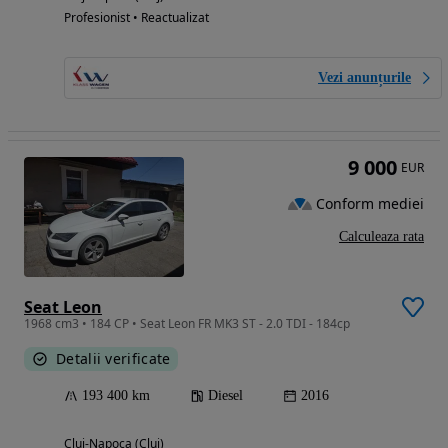
Profesionist • Reactualizat
Vezi anunțurile
9 000
EUR
Conform mediei
Calculeaza rata
Seat Leon
1968 cm3 • 184 CP • Seat Leon FR MK3 ST - 2.0 TDI - 184cp
Detalii verificate
193 400 km
Diesel
2016
Cluj-Napoca (Cluj)