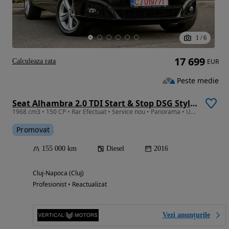
1
/
6
17 699
Calculeaza rata
EUR
Peste medie
Seat Alhambra 2.0 TDI Start & Stop DSG Style Plus
1968 cm3 • 150 CP • Rar Efectuat • Service nou • Panorama • Uși electrice
Promovat
155 000 km
Diesel
2016
Cluj-Napoca (Cluj)
Profesionist • Reactualizat
Vezi anunțurile