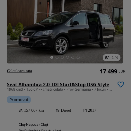
1
/
6
17 499
Calculeaza rata
EUR
Seat Alhambra 2.0 TDI Start&Stop DSG Style
1968 cm3 • 150 CP • • Imatriculată • Prov Germania • 7 locuri • Uși Electrice • Dsg •
Promovat
157 067 km
Diesel
2017
Cluj-Napoca (Cluj)
Profesionist • Reactualizat