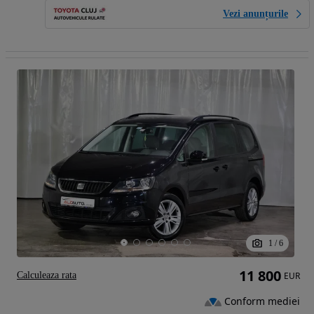
Vezi anunțurile
1
/
6
11 800
Calculeaza rata
EUR
Conform mediei