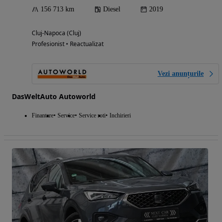
156 713 km
Diesel
2019
Cluj-Napoca (Cluj)
Profesionist • Reactualizat
Vezi anunțurile
DasWeltAuto Autoworld
Finantare
Service
Service roti
Inchirieri