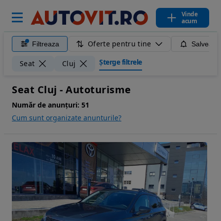
Vinde
acum
Oferte pentru tine
Filtreaza
Salveaza
Șterge filtrele
Seat
Cluj
Seat Cluj - Autoturisme
Număr de anunțuri:
51
Cum sunt organizate anunturile?