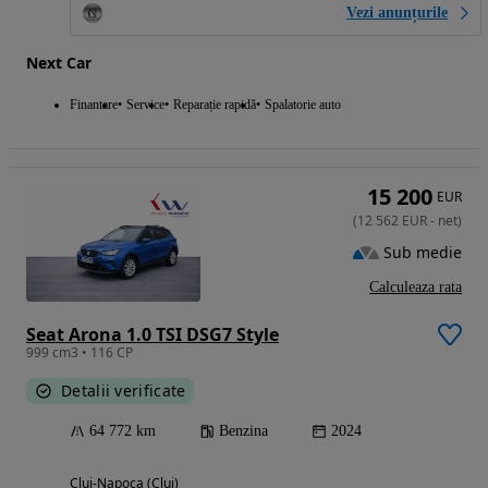
Vezi anunțurile
Next Car
Finantare
Service
Reparație rapidă
Spalatorie auto
15 200
EUR
(
12 562
EUR
-
net
)
Sub medie
Calculeaza rata
Seat Arona 1.0 TSI DSG7 Style
999 cm3 • 116 CP
Detalii verificate
64 772 km
Benzina
2024
Cluj-Napoca (Cluj)