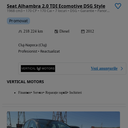
Seat Alhambra 2.0 TDI Ecomotive DSG Style
1968 cm3 • 170 CP • 170 Cai • 7 locuri • DSG • Garantie • Panorama • Clima Spate • Uși el
Promovat
218 224 km
Diesel
2012
Cluj-Napoca (Cluj)
Profesionist • Reactualizat
Vezi anunțurile
VERTICAL MOTORS
Finantare
Service
Reparație rapidă
Inchirieri