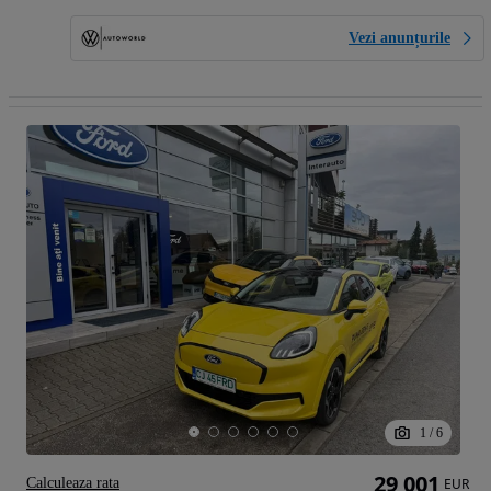
Vezi anunțurile
1
/
6
29 001
Calculeaza rata
EUR