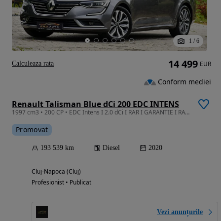
1
/
6
14 499
Calculeaza rata
EUR
Conform mediei
Renault Talisman Blue dCi 200 EDC INTENS
1997 cm3 • 200 CP • EDC Intens I 2.0 dCi I RAR I GARANTIE I RATE I Revizie I Nr Rosii
Promovat
193 539 km
Diesel
2020
Cluj-Napoca (Cluj)
Profesionist • Publicat
Vezi anunțurile