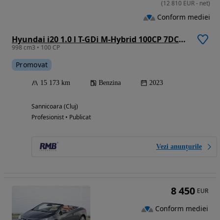
(
12 810
EUR
-
net
)
Conform mediei
Hyundai i20 1.0 l T-GDi M-Hybrid 100CP 7DCT 5DR Led Line
998 cm3 • 100 CP
Promovat
15 173 km
Benzina
2023
Sannicoara (Cluj)
Profesionist • Publicat
Vezi anunțurile
8 450
EUR
Conform mediei