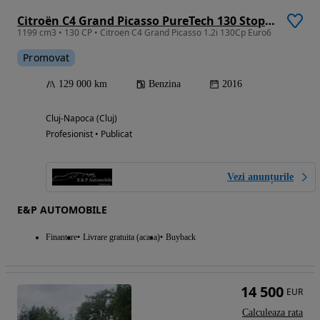
Citroën C4 Grand Picasso PureTech 130 Stop&Start SHINE
1199 cm3 • 130 CP • Citroen C4 Grand Picasso 1.2i 130Cp Euro6
Promovat
129 000 km
Benzina
2016
Cluj-Napoca (Cluj)
Profesionist • Publicat
Vezi anunțurile
E&P AUTOMOBILE
Finantare
Livrare gratuita (acasa)
Buyback
14 500
EUR
Calculeaza rata