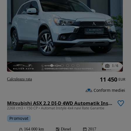
1
/
6
11 450
Calculeaza rata
EUR
Conform mediei
Mitsubishi ASX 2.2 DI-D 4WD Automatik Instyle
2268 cm3 • 150 CP • Automat Instyle 4x4 navi Rate Garantie
Promovat
164 000 km
Diesel
2017