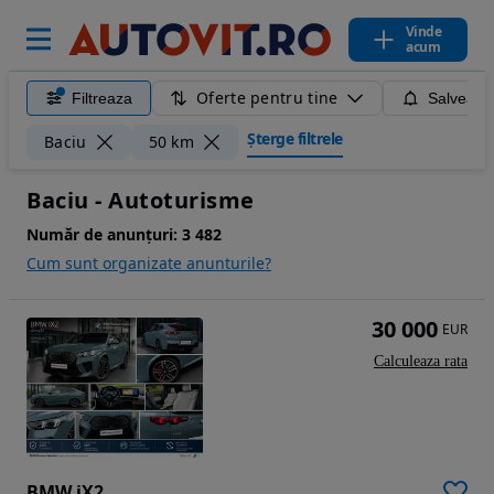
Vinde
acum
Oferte pentru tine
Filtreaza
Salveaza
Șterge filtrele
Baciu
50 km
Baciu - Autoturisme
Număr de anunțuri:
3 482
Cum sunt organizate anunturile?
30 000
EUR
Calculeaza rata
BMW iX2