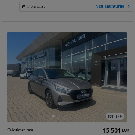
Vezi anunțurile
Profesionist
1
/
6
15 501
Calculeaza rata
EUR