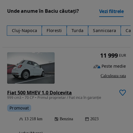
Unde anume în Baciu căutați?
Vezi filtrele
Cluj-Napoca
Floresti
Turda
Sannicoara
Cam
11 999
EUR
Peste medie
Calculeaza rata
Fiat 500 MHEV 1.0 Dolcevita
999 cm3 • 70 CP • Primul proprietar / Fiat inca în garanție
Promovat
13 218 km
Benzina
2023