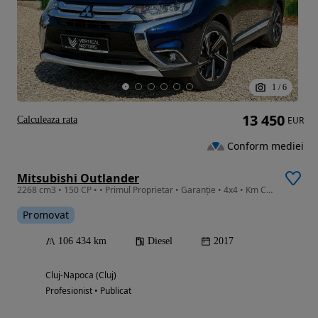
1
/
6
13 450
Calculeaza rata
EUR
Conform mediei
Mitsubishi Outlander
2268 cm3 • 150 CP • • Primul Proprietar • Garanție • 4x4 • Km Certificați • Service Nou
Promovat
106 434 km
Diesel
2017
Cluj-Napoca (Cluj)
Profesionist • Publicat