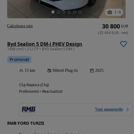
1
/
6
30 800
Calculeaza rata
EUR
(
25 454
EUR
-
net
)
Byd Sealion 5 DM-i PHEV Design
1498 cm3 • 212 CP • BYD Sealion 5 DM-I
Promovat
15 km
Hibrid Plug-In
2025
Cluj-Napoca (Cluj)
Profesionist • Reactualizat
Vezi anunțurile
RMB FORD TURZII