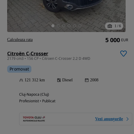
1
/
6
5 000
Calculeaza rata
EUR
Citroën C-Crosser
2179 cm3 • 156 CP • Citroen C-Crosser 2.2 D 4WD
Promovat
121 312 km
Diesel
2008
Cluj-Napoca (Cluj)
Profesionist • Publicat
Vezi anunțurile