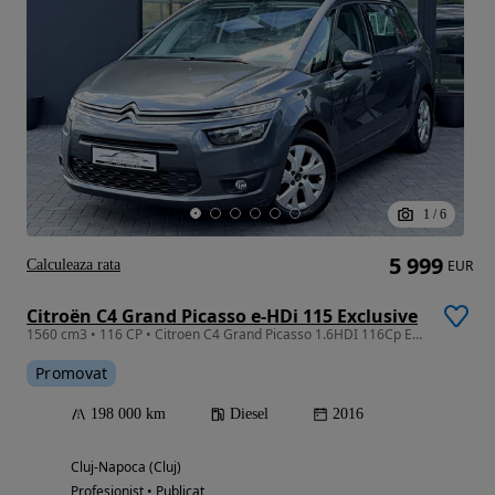
1
/
6
5 999
Calculeaza rata
EUR
Citroën C4 Grand Picasso e-HDi 115 Exclusive
1560 cm3 • 116 CP • Citroen C4 Grand Picasso 1.6HDI 116Cp Euro6B 7 LOCURI
Promovat
198 000 km
Diesel
2016
Cluj-Napoca (Cluj)
Profesionist • Publicat