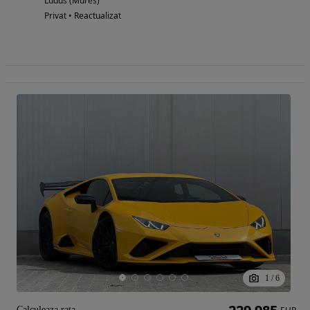
Ludus (Mures)
Privat • Reactualizat
1
/
6
Calculeaza rata