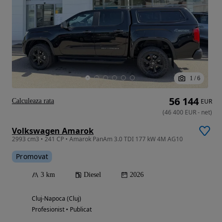
1
/
6
56 144
Calculeaza rata
EUR
(
46 400
EUR
-
net
)
Volkswagen Amarok
2993 cm3 • 241 CP • Amarok PanAm 3.0 TDI 177 kW 4M AG10
Promovat
3 km
Diesel
2026
Cluj-Napoca (Cluj)
Profesionist • Publicat