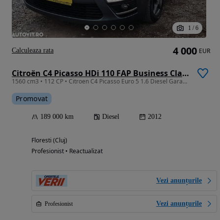
1
/
6
4 000
Calculeaza rata
EUR
Citroën C4 Picasso HDi 110 FAP Business Class
1560 cm3 • 112 CP • Citroen C4 Picasso Euro 5 1.6 Diesel Garantie/Rate
Promovat
189 000 km
Diesel
2012
Floresti (Cluj)
Profesionist • Reactualizat
Vezi anunțurile
Vezi anunțurile
Profesionist