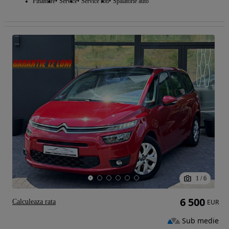
Finantare
Service
Service roti
Spalatorie auto
1
/
6
6 500
Calculeaza rata
EUR
Sub medie