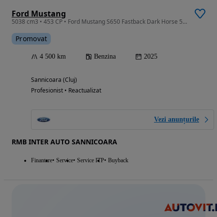
Ford Mustang
5038 cm3 • 453 CP • Ford Mustang S650 Fastback Dark Horse 5.0 V8 454 CP A10 RWD
Promovat
4 500 km
Benzina
2025
Sannicoara (Cluj)
Profesionist • Reactualizat
Vezi anunțurile
RMB INTER AUTO SANNICOARA
Finantare
Service
Service ITP
Buyback