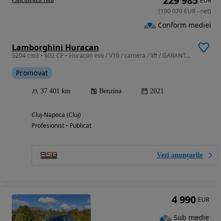
229 985
EUR
(
190 070
EUR
-
net
)
Conform mediei
Lamborghini Huracan
5204 cm3 • 602 CP • Huracan evo / V10 / camera / lift / GARANTIE
Promovat
37 401 km
Benzina
2021
Cluj-Napoca (Cluj)
Profesionist • Publicat
Vezi anunțurile
4 990
EUR
Sub medie