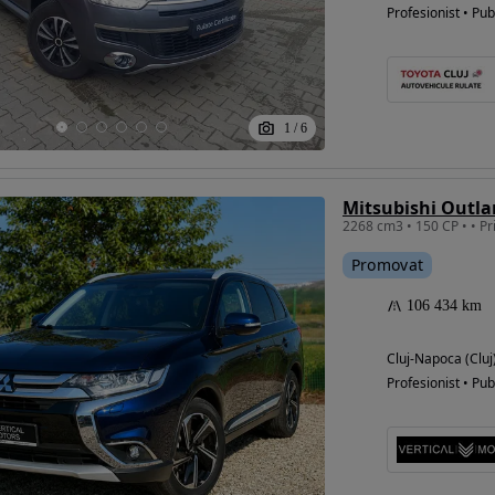
Profesionist • Pub
1
/
6
Mitsubishi Outla
Promovat
106 434 km
Cluj-Napoca (Cluj
Profesionist • Pub