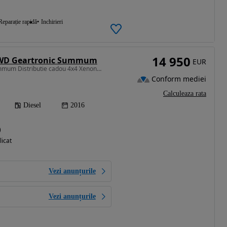
Reparație rapidă
Inchirieri
14 950
AWD Geartronic Summum
EUR
2400 cm3 • 190 CP • Summum Distributie cadou 4x4 Xenon RATE Garantie
Conform mediei
Calculeaza rata
Diesel
2016
)
licat
Vezi anunțurile
Vezi anunțurile