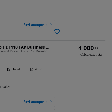
Vezi anunțurile
4 000
Citroën C4 Picasso HDi 110 FAP Business Class
EUR
1560 cm3 • 112 CP • Citroen C4 Picasso Euro 5 1.6 Diesel Garantie/Rate
Calculeaza rata
Diesel
2012
ctualizat
Vezi anunțurile