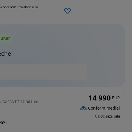
Service roti
Spalatorie auto
lunar
eche
14 990
EUR
h, GARANTIE 12-36 Luni
Conform mediei
Calculeaza rata
2021