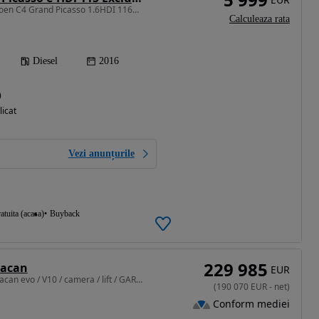
1560 cm3 • 116 CP • Citroen C4 Grand Picasso 1.6HDI 116Cp Euro6B 7 LOCURI
Calculeaza rata
Diesel
2016
)
licat
Vezi anunțurile
atuita (acasa)
Buyback
229 985
racan
EUR
5204 cm3 • 602 CP • Huracan evo / V10 / camera / lift / GARANTIE
(
190 070
EUR
-
net
)
Conform mediei