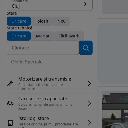
Localizare
Cluj
Stare
Oricare
Folosit
Nou
Stare tehnică
Oricare
Avariat
Fără avarii
Motorizare și transmisie
Capacitate cilindrica, putere, 
transmisie
Caroserie și capacitate
Culoare, numar de portiere, numar 
locuri
Istoric și stare
Tara de origine, primul proprietar, are 