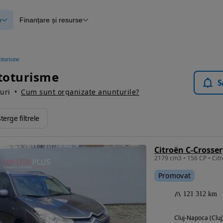
e
Finanțare și resurse
e
Finanțare
e
Instrument de evaluare a mașinii
Raport al istoricului vehiculului
ce
Blog Autovit.ro
oturisme
anțare
utoturisme
lii verificate
S
uri
Cum sunt organizate anunturile?
terge filtrele
Citroën C-Crosser
2179 cm3 • 156 CP • Cit
Promovat
121 312 km
Cluj-Napoca (Cluj