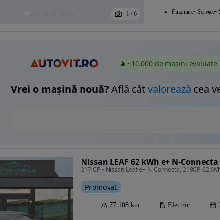
Finantare
Service
1
/
6
~10.000 de mașini evaluate 
Vrei o mașină nouă?
Află cât
valorează
cea v
Nissan LEAF 62 kWh e+ N-Connecta
217 CP • Nissan Leaf e+ N-Connecta, 218CP, 62kW
Promovat
77 108 km
Electric