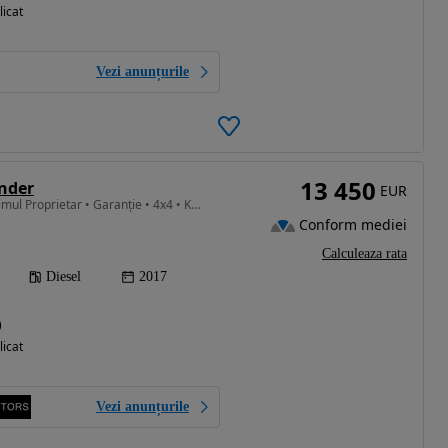
licat
Vezi anunțurile
13 450
nder
EUR
2268 cm3 • 150 CP • • Primul Proprietar • Garanție • 4x4 • Km Certificați • Service Nou
Conform mediei
Calculeaza rata
Diesel
2017
)
licat
Vezi anunțurile