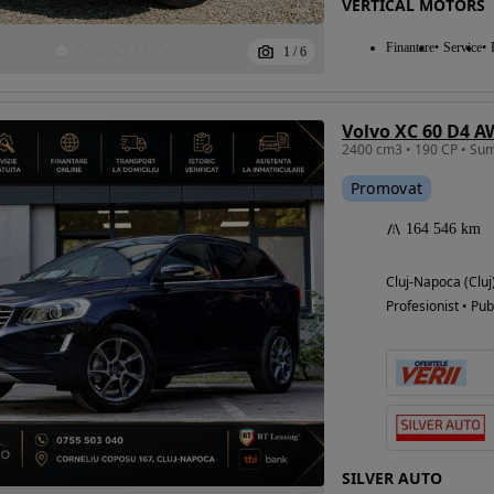
VERTICAL MOTORS
Finantare
Service
1
/
6
Eligibil pentru
finantare
Volvo XC 60 D4 
Promovat
164 546 km
Cluj-Napoca (Cluj
Profesionist • Pub
SILVER AUTO