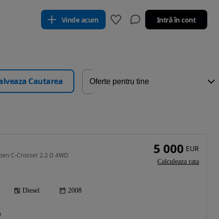
Vinde acum
Intră în cont
alveaza Cautarea
5 000
EUR
roen C-Crosser 2.2 D 4WD
Calculeaza rata
Diesel
2008
)