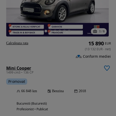
1
/
6
15 890
Calculeaza rata
EUR
(
13 132
EUR
-
net
)
Conform mediei
Mini Cooper
1499 cm3 • 136 CP
Promovat
66 848 km
Benzina
2018
Bucuresti (Bucuresti)
Profesionist • Publicat