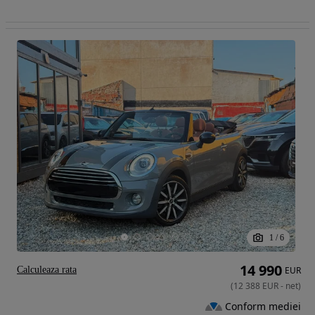
1
/
6
14 990
Calculeaza rata
EUR
(
12 388
EUR
-
net
)
Conform mediei