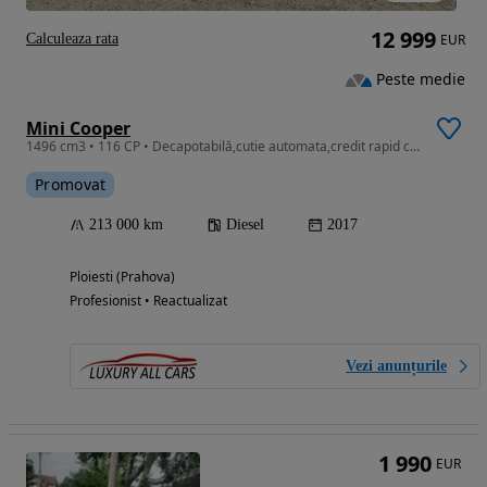
12 999
Calculeaza rata
EUR
Peste medie
Mini Cooper
1496 cm3 • 116 CP • Decapotabilă,cutie automata,credit rapid cu buletinul
Promovat
213 000 km
Diesel
2017
Ploiesti (Prahova)
Profesionist • Reactualizat
Vezi anunțurile
1 990
EUR