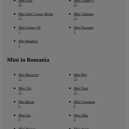
Mini ONE
Mini Cooper S
34
26
Mini John Cooper Works
Mini Clubman
13
11
Mini Cooper SE
Mini Paceman
7
3
Mini Roadster
2
Mini in Romania
Mini Bucuresti
Mini Ilfov
75
34
Mini Cluj
Mini Timis
13
12
Mini Bacau
Mini Constanta
8
8
Mini Iasi
Mini Sibiu
6
6