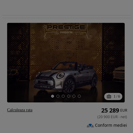
1
/
6
25 289
Calculeaza rata
EUR
(
20 900
EUR
-
net
)
Conform mediei