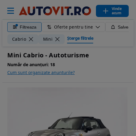
Vinde
acum
Oferte pentru tine
Filtreaza
Salveaza
Șterge filtrele
Cabrio
Mini
Mini Cabrio - Autoturisme
Număr de anunțuri:
18
Cum sunt organizate anunturile?