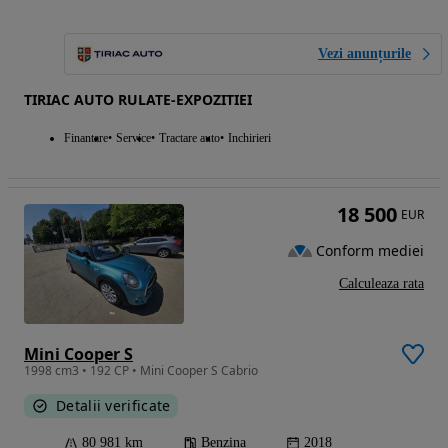
Vezi anunțurile
TIRIAC AUTO RULATE-EXPOZITIEI
Finantare
Service
Tractare auto
Inchirieri
18 500
EUR
Conform mediei
Calculeaza rata
Mini Cooper S
1998 cm3 • 192 CP • Mini Cooper S Cabrio
Detalii verificate
80 981 km
Benzina
2018