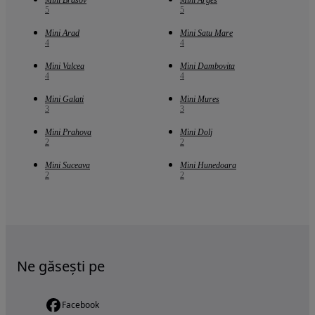
Mini Brasov
Mini Arges
5
5
Mini Arad
Mini Satu Mare
4
4
Mini Valcea
Mini Dambovita
4
4
Mini Galati
Mini Mures
3
3
Mini Prahova
Mini Dolj
2
2
Mini Suceava
Mini Hunedoara
2
2
Ne găsești pe
Facebook