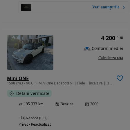
Vezi anunțurile
4 200
EUR
Conform mediei
Calculeaza rata
Mini ONE
1598 cm3 • 90 CP • Mini One Decapotabil | Piele + Încălzire | Istoric complet si curat
Detalii verificate
195 333 km
Benzina
2006
Cluj-Napoca (Cluj)
Privat • Reactualizat