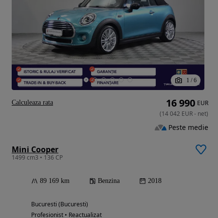
1
/
6
16 990
Calculeaza rata
EUR
(
14 042
EUR
-
net
)
Peste medie
Mini Cooper
1499 cm3 • 136 CP
89 169 km
Benzina
2018
Bucuresti (Bucuresti)
Profesionist • Reactualizat