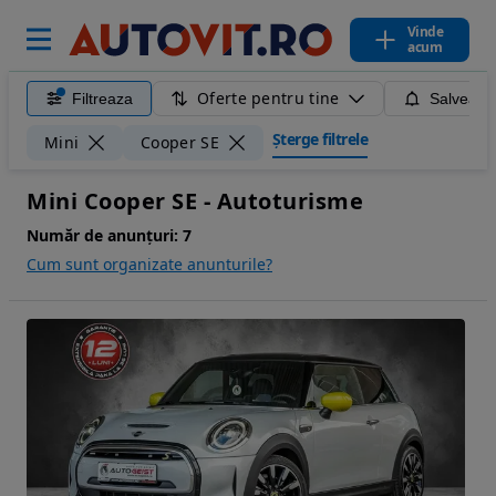
Vinde
acum
Oferte pentru tine
Filtreaza
Salveaza
Șterge filtrele
Mini
Cooper SE
Mini Cooper SE - Autoturisme
Număr de anunțuri:
7
Cum sunt organizate anunturile?