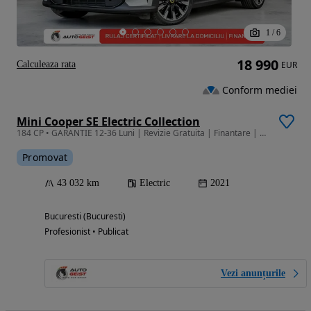
1
/
6
18 990
Calculeaza rata
EUR
Conform mediei
Mini Cooper SE Electric Collection
184 CP • GARANTIE 12-36 Luni | Revizie Gratuita | Finantare | Rulaj Certificat
Promovat
43 032 km
Electric
2021
Bucuresti (Bucuresti)
Profesionist • Publicat
Vezi anunțurile