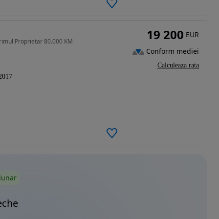
19 200
EUR
imul Proprietar 80.000 KM
Conform mediei
Calculeaza rata
2017
lunar
eche