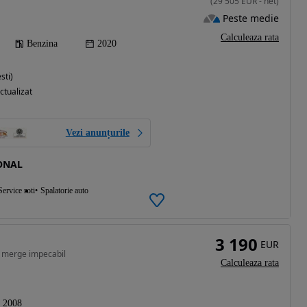
(
29 505
EUR
-
net
)
Peste medie
Calculeaza rata
Benzina
2020
sti)
ctualizat
Vezi anunțurile
ONAL
Service roti
Spalatorie auto
3 190
EUR
, merge impecabil
Calculeaza rata
2008