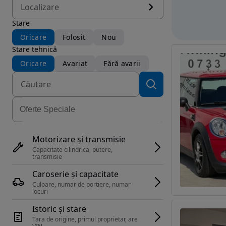
Localizare
Stare
Oricare
Folosit
Nou
Stare tehnică
Oricare
Avariat
Fără avarii
Motorizare și transmisie
Capacitate cilindrica, putere, 
transmisie
Caroserie și capacitate
Culoare, numar de portiere, numar 
locuri
Istoric și stare
Tara de origine, primul proprietar, are 