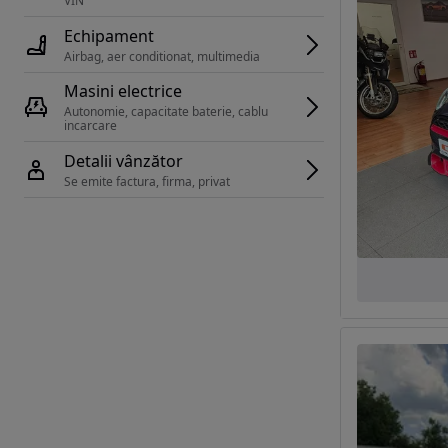
VIN 
Echipament
Airbag, aer conditionat, multimedia
Masini electrice
Autonomie, capacitate baterie, cablu 
incarcare 
Detalii vânzător
Se emite factura, firma, privat