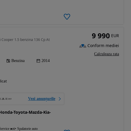
9 990
EUR
i Cooper 1.5 benzina 136 Cp At
Conform mediei
Calculeaza rata
Benzina
2014
licat
Vezi anunțurile
Honda-Toyota-Mazda-Kia-
Service roti
Spalatorie auto