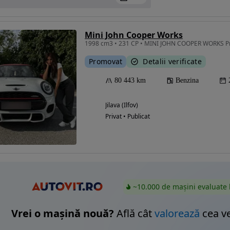
Mini John Cooper Works
1998 cm3 • 231 CP • MINI JOHN COOPER WORKS Pr
Eligibil pentru
finantare
Promovat
Detalii verificate
80 443 km
Benzina
Jilava (Ilfov)
Privat • Publicat
~10.000 de mașini evaluate 
Vrei o mașină nouă?
Află cât
valorează
cea v