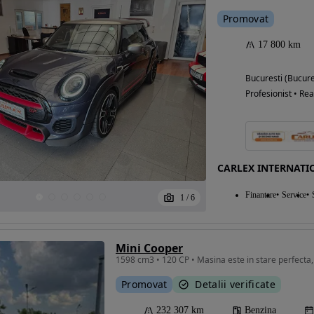
Promovat
17 800 km
Bucuresti (Bucure
Profesionist • Rea
CARLEX INTERNATI
Finantare
Service
1
/
6
Mini Cooper
1598 cm3 • 120 CP • Masina este in stare perfecta
Promovat
Detalii verificate
232 307 km
Benzina