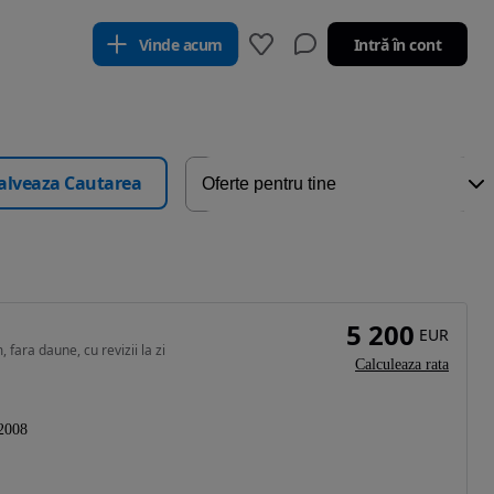
Vinde acum
Intră în cont
alveaza Cautarea
5 200
EUR
 fara daune, cu revizii la zi
Calculeaza rata
2008