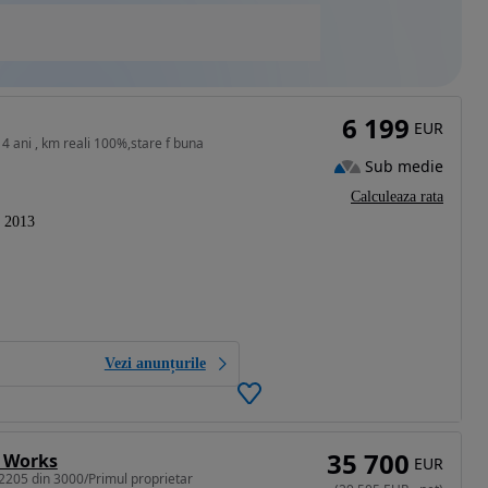
6 199
EUR
4 ani , km reali 100%,stare f buna
Sub medie
Calculeaza rata
2013
Vezi anunțurile
35 700
r Works
EUR
2205 din 3000/Primul proprietar