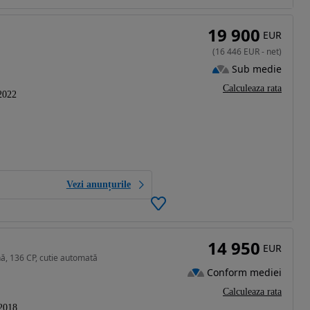
19 900
EUR
(
16 446
EUR
-
net
)
Sub medie
Calculeaza rata
2022
Vezi anunțurile
14 950
EUR
ă, 136 CP, cutie automată
Conform mediei
Calculeaza rata
2018