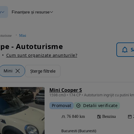
e
Finanțare și resurse
e
Finanțare
e
Instrument de evaluare a mașinii
Raport al istoricului vehiculului
ce
Blog Autovit.ro
oturisme
Mini
anțare
pe - Autoturisme
lii verificate
S
Cum sunt organizate anunturile?
Mini
Șterge filtrele
Mini Cooper S
1598 cm3 • 174 CP • Autoturism ingrijit cu putini km,
Promovat
Detalii verificate
76 840 km
Benzina
Bucuresti (Bucuresti)