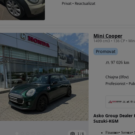
Privat • Reactualizat
Mini Cooper
1499 cm3 • 136 CP • Min
Promovat
97 026 km
Chiajna (Ilfov)
Profesionist • Pub
Asko Group Dealer 
Suzuki-KGM
Finantare
Service
1
/
6