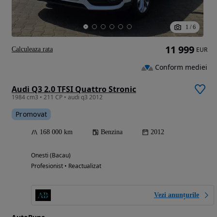
1
/
6
11 999
Calculeaza rata
EUR
Conform mediei
Audi Q3 2.0 TFSI Quattro Stronic
1984 cm3 • 211 CP • audi q3 2012
Promovat
168 000 km
Benzina
2012
Onesti (Bacau)
Profesionist • Reactualizat
Vezi anunțurile