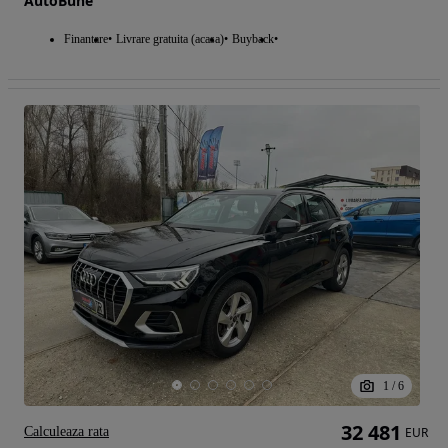
AutoBune
Finantare
Livrare gratuita (acasa)
Buyback
1
/
6
32 481
Calculeaza rata
EUR