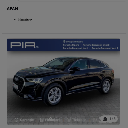
APAN
Finantare
1
/
6