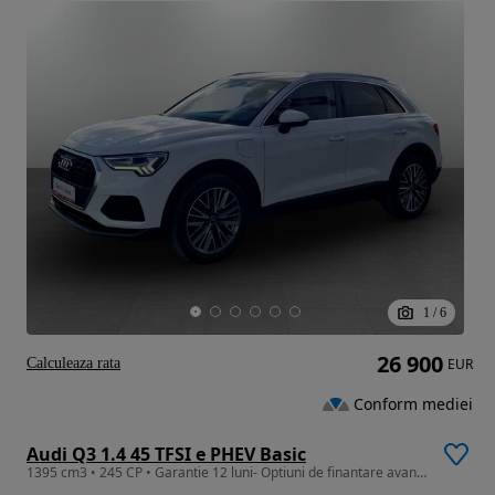
1
/
6
26 900
Calculeaza rata
EUR
Conform mediei
Audi Q3 1.4 45 TFSI e PHEV Basic
1395 cm3 • 245 CP • Garantie 12 luni- Optiuni de finantare avantajoase