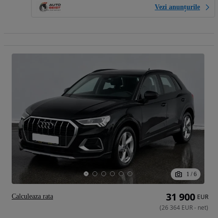
Vezi anunțurile
1
/
6
31 900
Calculeaza rata
EUR
(
26 364
EUR
-
net
)