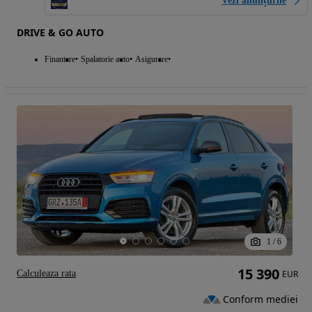
Vezi anunțurile
DRIVE & GO AUTO
Finantare
Spalatorie auto
Asigurare
1
/
6
15 390
Calculeaza rata
EUR
Conform mediei