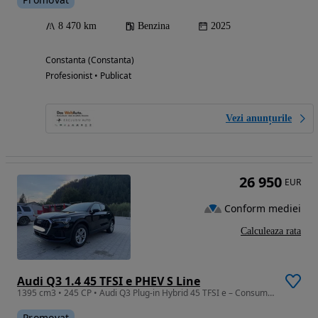
8 470 km
Benzina
2025
Constanta (Constanta)
Profesionist • Publicat
Vezi anunțurile
26 950
EUR
Conform mediei
Calculeaza rata
Audi Q3 1.4 45 TFSI e PHEV S Line
1395 cm3 • 245 CP • Audi Q3 Plug-in Hybrid 45 TFSI e – Consum Redus, Performanță Premi
Promovat