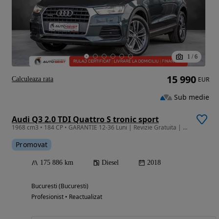
1
/
6
15 990
Calculeaza rata
EUR
Sub medie
Audi Q3 2.0 TDI Quattro S tronic sport
1968 cm3 • 184 CP • GARANTIE 12-36 Luni | Revizie Gratuita | Finantare | Rulaj Certificat
Promovat
175 886 km
Diesel
2018
Bucuresti (Bucuresti)
Profesionist • Reactualizat