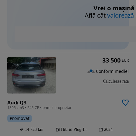
Vrei o mașină
Află cât
valorează
33 500
EUR
Conform mediei
Calculeaza rata
Audi Q3
1395 cm3 • 245 CP • primul proprietar
Promovat
14 723 km
Hibrid Plug-In
2024