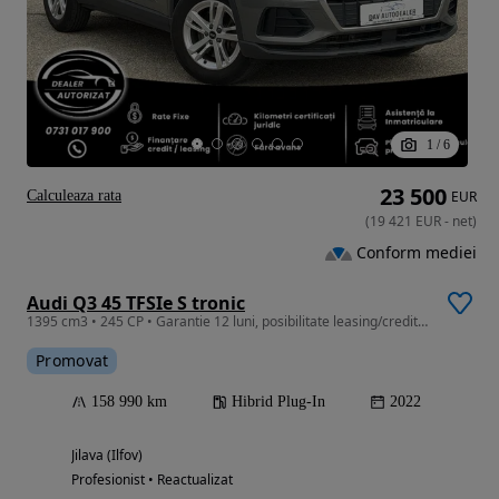
1
/
6
23 500
Calculeaza rata
EUR
(
19 421
EUR
-
net
)
Conform mediei
Audi Q3 45 TFSIe S tronic
1395 cm3 • 245 CP • Garantie 12 luni, posibilitate leasing/creditare
Promovat
158 990 km
Hibrid Plug-In
2022
Jilava (Ilfov)
Profesionist • Reactualizat