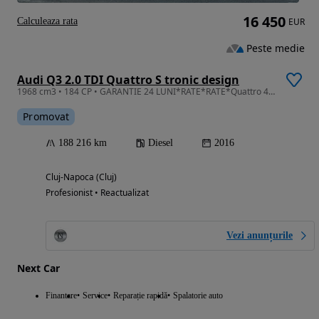
16 450
Calculeaza rata
EUR
Peste medie
Audi Q3 2.0 TDI Quattro S tronic design
1968 cm3 • 184 CP • GARANTIE 24 LUNI*RATE*RATE*Quattro 4x4*Automata*184Cp*S-Line plus*Full
Promovat
188 216 km
Diesel
2016
Cluj-Napoca (Cluj)
Profesionist • Reactualizat
Vezi anunțurile
Next Car
Finantare
Service
Reparație rapidă
Spalatorie auto