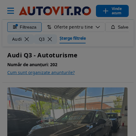
Vinde
acum
Oferte pentru tine
Filtreaza
Salveaza
Șterge filtrele
Audi
Q3
Audi Q3 - Autoturisme
Număr de anunțuri:
202
Cum sunt organizate anunturile?