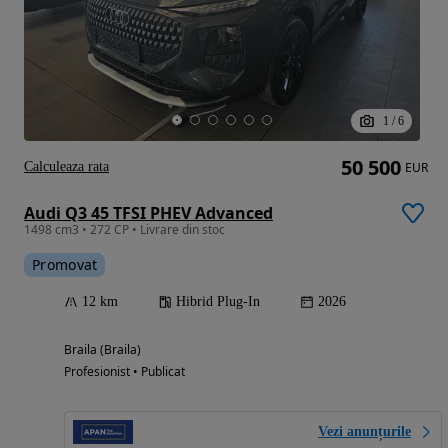
1
/
6
50 500
Calculeaza rata
EUR
Audi Q3 45 TFSI PHEV Advanced
1498 cm3 • 272 CP • Livrare din stoc
Promovat
12 km
Hibrid Plug-In
2026
Braila (Braila)
Profesionist • Publicat
Vezi anunțurile