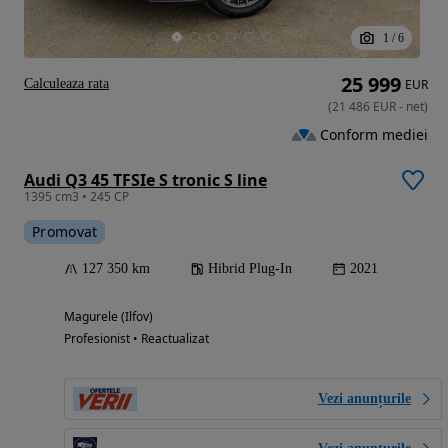
1
/
6
25 999
Calculeaza rata
EUR
(
21 486
EUR
-
net
)
Conform mediei
Audi Q3 45 TFSIe S tronic S line
1395 cm3 • 245 CP
Promovat
127 350 km
Hibrid Plug-In
2021
Magurele (Ilfov)
Profesionist • Reactualizat
Vezi anunțurile