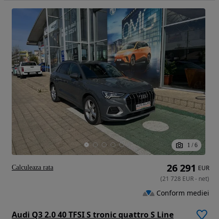
1
/
6
26 291
Calculeaza rata
EUR
(
21 728
EUR
-
net
)
Conform mediei
Audi Q3 2.0 40 TFSI S tronic quattro S Line