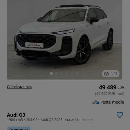
1
/
6
49 489
Calculeaza rata
EUR
(
40 900
EUR
-
net
)
Peste medie
Audi Q3
1984 cm3 • 204 CP • Audi Q3 2025 - via workleto.com
Promovat