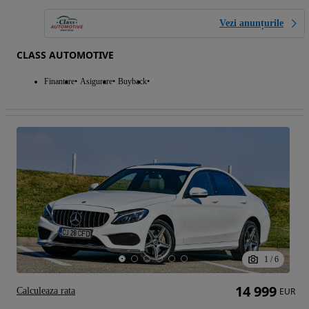
Vezi anunțurile
CLASS AUTOMOTIVE
Finantare
Asigurare
Buyback
1
/
6
14 999
Calculeaza rata
EUR