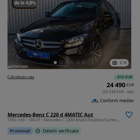
1
/
6
-
810 EUR
Calculeaza rata
24 490
EUR
(
20 239
EUR
-
net
)
Conform mediei
Mercedes-Benz C 220 d 4MATIC Aut
1950 cm3 • 194 CP • Mercedes C 220d 4matic/Încălzire/Camera/ModuriCondus - Garantie
Promovat
Detalii verificate