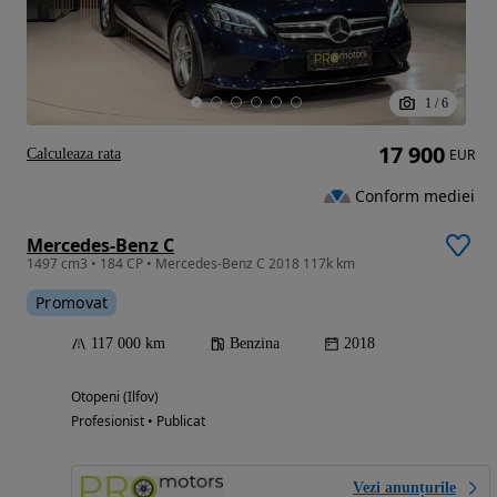
1
/
6
17 900
Calculeaza rata
EUR
Conform mediei
Mercedes-Benz C
1497 cm3 • 184 CP • Mercedes-Benz C 2018 117k km
Promovat
117 000 km
Benzina
2018
Otopeni (Ilfov)
Profesionist • Publicat
Vezi anunțurile