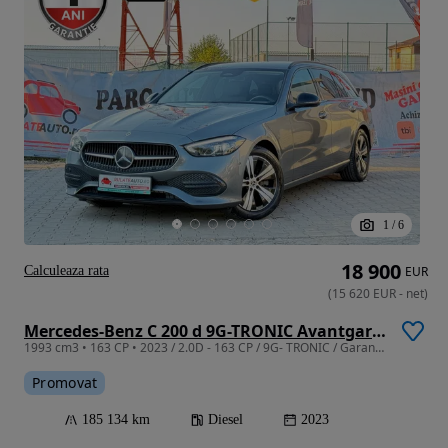
1
/
6
18 900
Calculeaza rata
EUR
(
15 620
EUR
-
net
)
Mercedes-Benz C 200 d 9G-TRONIC Avantgarde
1993 cm3 • 163 CP • 2023 / 2.0D - 163 CP / 9G- TRONIC / Garanție / Rate / Leasing
Promovat
185 134 km
Diesel
2023