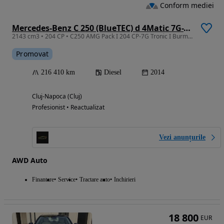
Conform mediei
Mercedes-Benz C 250 (BlueTEC) d 4Matic 7G-TRONIC AMG Line
2143 cm3 • 204 CP • C250 AMG Pack I 204 CP-7G Tronic I Burmester I Pano I REVIZIE recenta
Promovat
216 410 km
Diesel
2014
Cluj-Napoca (Cluj)
Profesionist • Reactualizat
Vezi anunțurile
AWD Auto
Finantare
Service
Tractare auto
Inchirieri
18 800
EUR