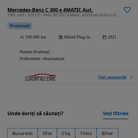
Mercedes-Benz C 300 e 4MATIC Aut.
1991 cm3 • 320 CP • AMG INT/EXT,4 Matic ,Hibrid,tva inclus și deductibil
Promovat
199 000 km
Hibrid Plug-In
2021
Ploiesti (Prahova)
Profesionist • Reactualizat
Vezi anunțurile
Unde doriți să căutați?
Vezi filtrele
Bucuresti
Ilfov
Cluj
Timis
Bihor