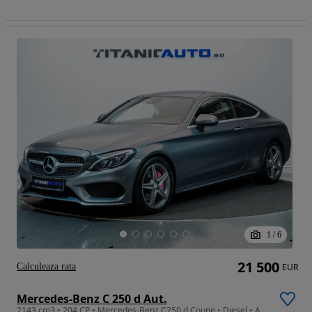
1
/
6
21 500
Calculeaza rata
EUR
Mercedes-Benz C 250 d Aut.
2143 cm3 • 204 CP • Mercedes-Benz C250 d Coupe • Diesel • Automat • LED • Keyless • Navi