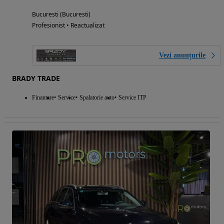
Bucuresti (Bucuresti)
Profesionist • Reactualizat
Vezi anunțurile
BRADY TRADE
Finantare
Service
Spalatorie auto
Service ITP