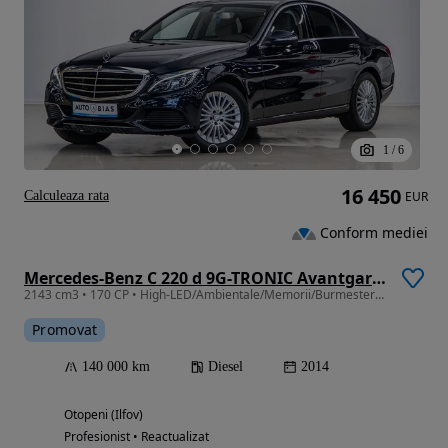
1
/
6
16 450
Calculeaza rata
EUR
Conform mediei
Mercedes-Benz C 220 d 9G-TRONIC Avantgarde
2143 cm3 • 170 CP • High-LED/Ambientale/Memorii/Burmester/Leasing Rate FARA AVANS
Promovat
140 000 km
Diesel
2014
Otopeni (Ilfov)
Profesionist • Reactualizat