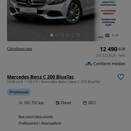
1
/
6
12 490
Calculeaza rata
EUR
(
10 322
EUR
-
net
)
Conform mediei
Mercedes-Benz C 200 BlueTec
1598 cm3 • 136 CP • Mercedes-Benz Clasa C 200 BlueTec
Promovat
165 792 km
Diesel
2015
Bucuresti (Bucuresti)
Profesionist • Reactualizat