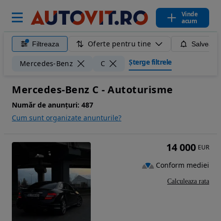
Vinde
acum
Oferte pentru tine
Filtreaza
Salveaza
Șterge filtrele
Mercedes-Benz
C
Mercedes-Benz C - Autoturisme
Număr de anunțuri:
487
Cum sunt organizate anunturile?
14 000
EUR
Conform mediei
Calculeaza rata