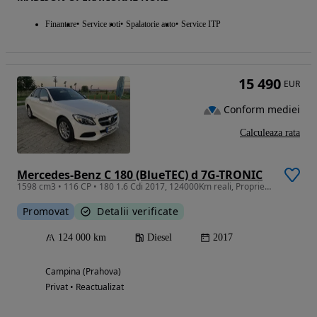
Finantare
Service roti
Spalatorie auto
Service ITP
15 490
EUR
Conform mediei
Calculeaza rata
Mercedes-Benz C 180 (BlueTEC) d 7G-TRONIC
1598 cm3 • 116 CP • 180 1.6 Cdi 2017, 124000Km reali, Proprietar
Promovat
Detalii verificate
124 000 km
Diesel
2017
Campina (Prahova)
Privat • Reactualizat