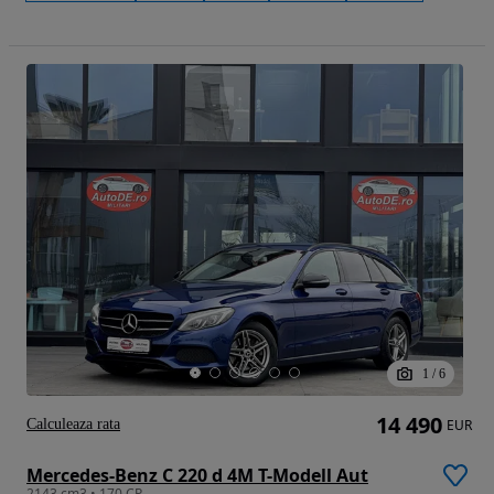
1
/
6
14 490
Calculeaza rata
EUR
Mercedes-Benz C 220 d 4M T-Modell Aut
2143 cm3 • 170 CP