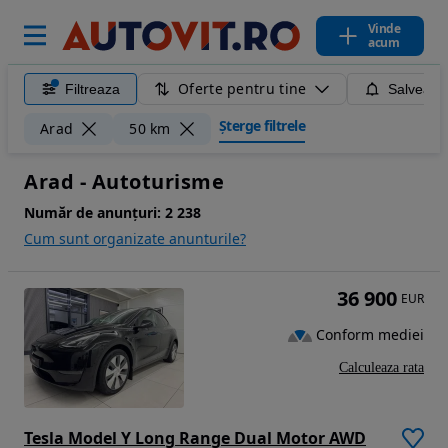
Vinde
acum
Oferte pentru tine
Filtreaza
Salveaza
Șterge filtrele
Arad
50 km
Arad - Autoturisme
Număr de anunțuri:
2 238
Cum sunt organizate anunturile?
36 900
EUR
Conform mediei
Calculeaza rata
Tesla Model Y Long Range Dual Motor AWD