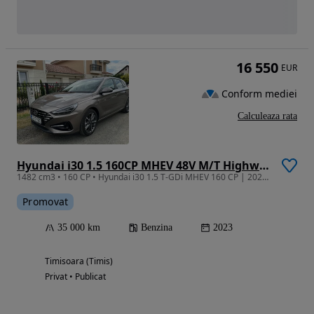
16 550
EUR
Conform mediei
Calculeaza rata
Hyundai i30 1.5 160CP MHEV 48V M/T Highway
1482 cm3 • 160 CP • Hyundai i30 1.5 T-GDi MHEV 160 CP | 2023 | 35.000 km | Prim proprietar
Promovat
35 000 km
Benzina
2023
Timisoara (Timis)
Privat • Publicat