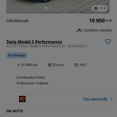
1
/
6
19 950
Calculeaza rata
EUR
Conform mediei
Tesla Model S Performance
421 CP • TESLA Model S Performance 85 - 95.000 KM !!!
Promovat
95 000 km
Electric
2012
Dumbravita (Timis)
Profesionist • Publicat
Vezi anunțurile
OK AUTO