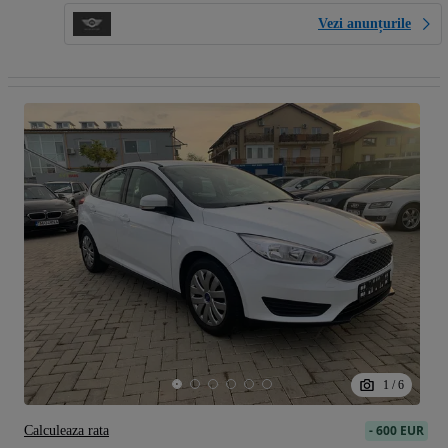
Vezi anunțurile
1
/
6
-
600 EUR
Calculeaza rata