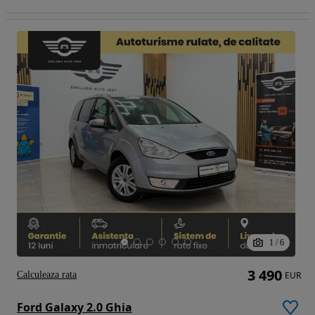
1
/
6
3 490
Calculeaza rata
EUR
Ford Galaxy 2.0 Ghia