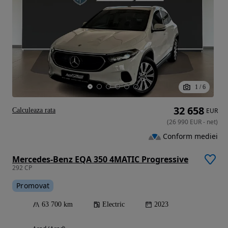
1
/
6
32 658
Calculeaza rata
EUR
(
26 990
EUR
-
net
)
Conform mediei
Mercedes-Benz EQA 350 4MATIC Progressive
292 CP
Promovat
63 700 km
Electric
2023