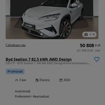
1
/
6
50 808
Calculeaza rata
EUR
(
41 990
EUR
-
net
)
Byd Sealion 7 82.5 kWh AWD Design
530 CP • BYD Sealion 7 390 kW AWD Design/Panorama/Head-up/360
Promovat
3 km
Electric
2026
Arad (Arad)
Profesionist • Reactualizat