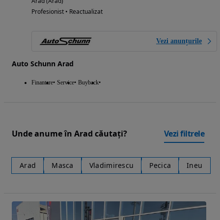
Arad (Arad)
Profesionist • Reactualizat
Vezi anunțurile
Auto Schunn Arad
Finantare
Service
Buyback
Unde anume în Arad căutați?
Vezi filtrele
Arad
Masca
Vladimirescu
Pecica
Ineu