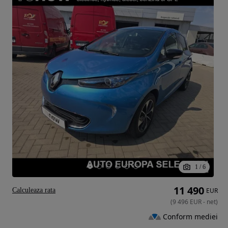
1
/
6
11 490
Calculeaza rata
EUR
(
9 496
EUR
-
net
)
Conform mediei