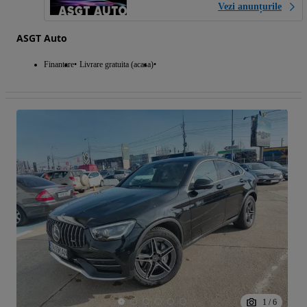
Vezi anunțurile
ASGT Auto
Finantare
Livrare gratuita (acasa)
1
/
6