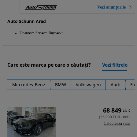
Vezi anunțurile
Auto Schunn Arad
Finantare
Service
Buyback
Care este marca pe care o căutați?
Vezi filtrele
Mercedes-Benz
BMW
Volkswagen
Audi
Fo
68 849
EUR
(
56 900
EUR
-
net
)
Calculeaza rata