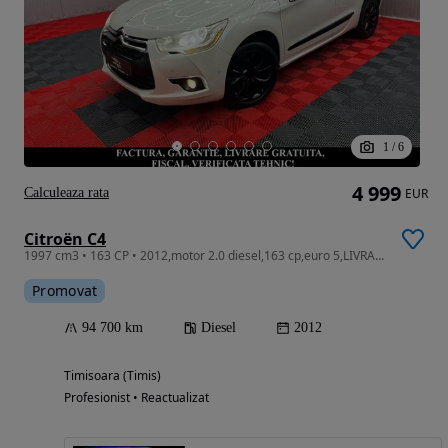
1
/
6
4 999
Calculeaza rata
EUR
Citroën C4
1997 cm3 • 163 CP • 2012,motor 2.0 diesel,163 cp,euro 5,LIVRARE GRATUITA,GARANTIE
Promovat
94 700 km
Diesel
2012
Timisoara (Timis)
Profesionist • Reactualizat