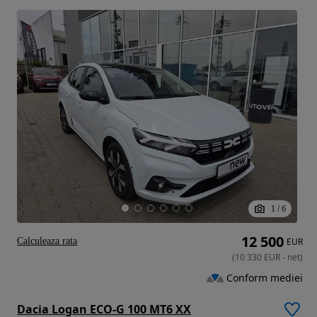
1
/
6
12 500
Calculeaza rata
EUR
(
10 330
EUR
-
net
)
Conform mediei
Dacia Logan ECO-G 100 MT6 XX