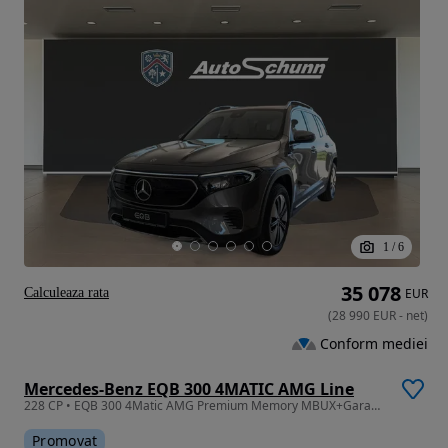
1
/
6
35 078
Calculeaza rata
EUR
(
28 990
EUR
-
net
)
Conform mediei
Mercedes-Benz EQB 300 4MATIC AMG Line
228 CP • EQB 300 4Matic AMG Premium Memory MBUX+Garantie 2 ani
Promovat