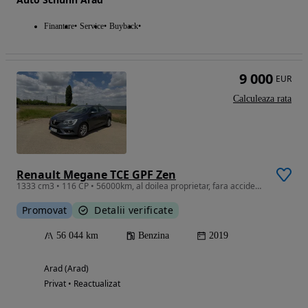
Finantare
Service
Buyback
9 000
EUR
Calculeaza rata
Renault Megane TCE GPF Zen
1333 cm3 • 116 CP • 56000km, al doilea proprietar, fara accident, 4 cilindri, 116CP
Promovat
Detalii verificate
56 044 km
Benzina
2019
Arad (Arad)
Privat • Reactualizat