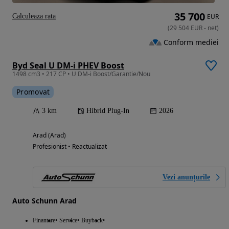
35 700
Calculeaza rata
EUR
(
29 504
EUR
-
net
)
Conform mediei
Byd Seal U DM-i PHEV Boost
1498 cm3 • 217 CP • U DM-i Boost/Garantie/Nou
Promovat
3 km
Hibrid Plug-In
2026
Arad (Arad)
Profesionist • Reactualizat
Vezi anunțurile
Auto Schunn Arad
Finantare
Service
Buyback