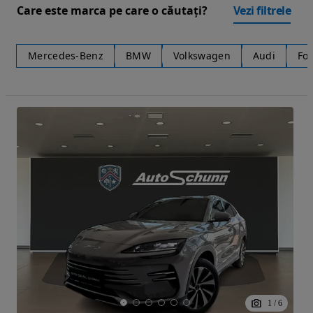
Care este marca pe care o căutați?
Vezi filtrele
Mercedes-Benz
BMW
Volkswagen
Audi
Fo
1
/
6