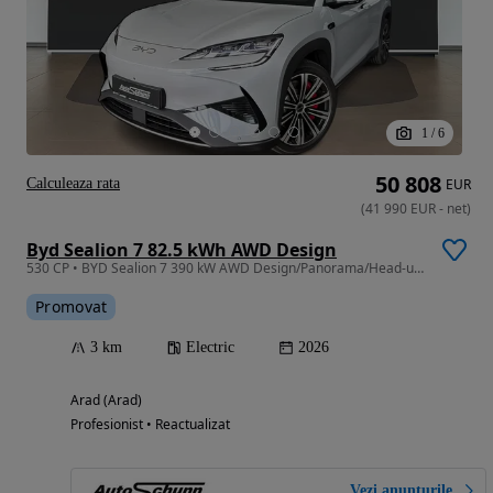
1
/
6
50 808
Calculeaza rata
EUR
(
41 990
EUR
-
net
)
Byd Sealion 7 82.5 kWh AWD Design
530 CP • BYD Sealion 7 390 kW AWD Design/Panorama/Head-up/360
Promovat
3 km
Electric
2026
Arad (Arad)
Profesionist • Reactualizat
Vezi anunțurile