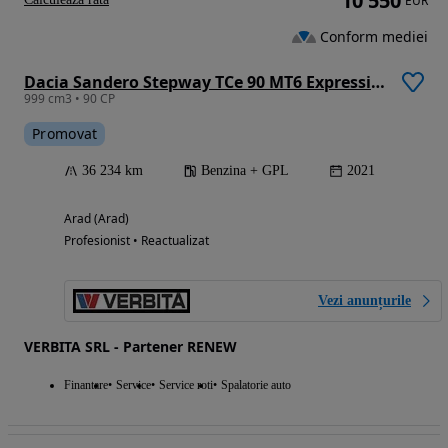
10 550
EUR
Conform mediei
Dacia Sandero Stepway TCe 90 MT6 Expression
999 cm3 • 90 CP
Promovat
36 234 km
Benzina + GPL
2021
Arad (Arad)
Profesionist • Reactualizat
Vezi anunțurile
VERBITA SRL - Partener RENEW
Finantare
Service
Service roti
Spalatorie auto