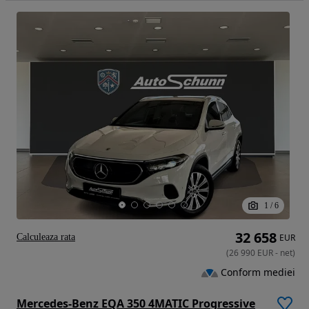
1
/
6
32 658
Calculeaza rata
EUR
(
26 990
EUR
-
net
)
Conform mediei
Mercedes-Benz EQA 350 4MATIC Progressive