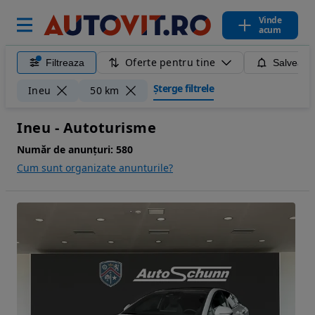
Vinde
acum
Oferte pentru tine
Filtreaza
Salveaza
Șterge filtrele
Ineu
50 km
Ineu - Autoturisme
Număr de anunțuri:
580
Cum sunt organizate anunturile?