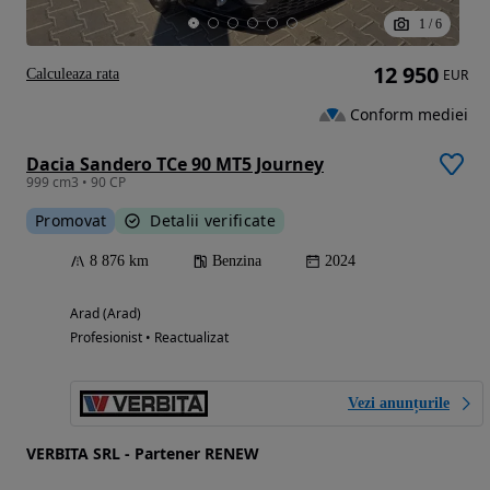
1
/
6
12 950
Calculeaza rata
EUR
Conform mediei
Dacia Sandero TCe 90 MT5 Journey
999 cm3 • 90 CP
Promovat
Detalii verificate
8 876 km
Benzina
2024
Arad (Arad)
Profesionist • Reactualizat
Vezi anunțurile
VERBITA SRL - Partener RENEW