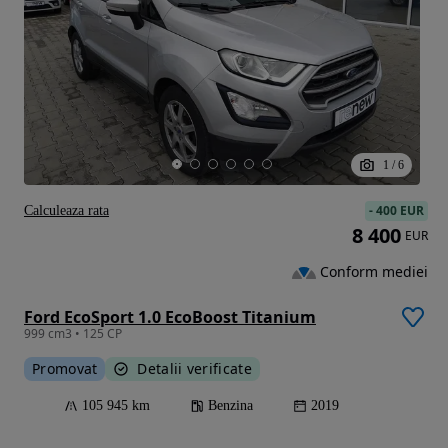
1
/
6
-
400 EUR
Calculeaza rata
8 400
EUR
Conform mediei
Ford EcoSport 1.0 EcoBoost Titanium
999 cm3 • 125 CP
Promovat
Detalii verificate
105 945 km
Benzina
2019