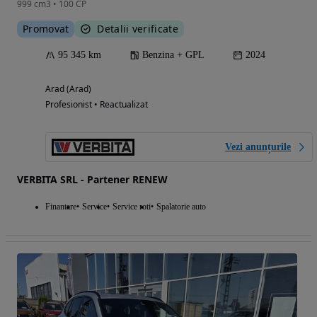
999 cm3 • 100 CP
Promovat
Detalii verificate
95 345 km
Benzina + GPL
2024
Arad (Arad)
Profesionist • Reactualizat
Vezi anunțurile
VERBITA SRL - Partener RENEW
Finantare
Service
Service roti
Spalatorie auto