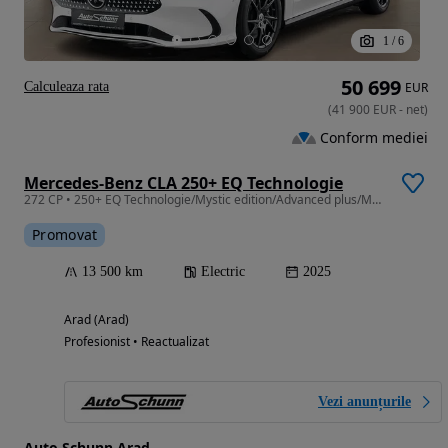
1
/
6
50 699
Calculeaza rata
EUR
(
41 900
EUR
-
net
)
Conform mediei
Mercedes-Benz CLA 250+ EQ Technologie
272 CP • 250+ EQ Technologie/Mystic edition/Advanced plus/Memory/garantie
Promovat
13 500 km
Electric
2025
Arad (Arad)
Profesionist • Reactualizat
Vezi anunțurile
Auto Schunn Arad