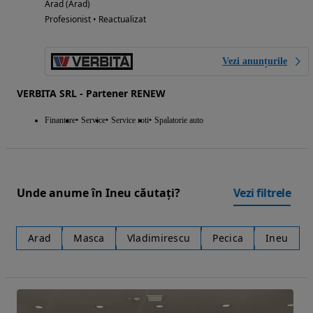
Arad (Arad)
Profesionist • Reactualizat
Vezi anunțurile
VERBITA SRL - Partener RENEW
Finantare
Service
Service roti
Spalatorie auto
Unde anume în Ineu căutați?
Vezi filtrele
Arad
Masca
Vladimirescu
Pecica
Ineu