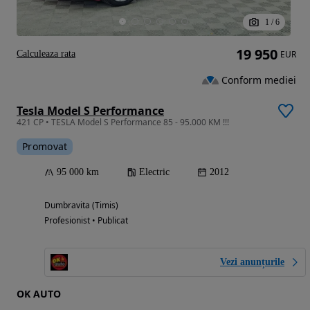
1
/
6
19 950
Calculeaza rata
EUR
Conform mediei
Tesla Model S Performance
421 CP • TESLA Model S Performance 85 - 95.000 KM !!!
Promovat
95 000 km
Electric
2012
Dumbravita (Timis)
Profesionist • Publicat
Vezi anunțurile
OK AUTO