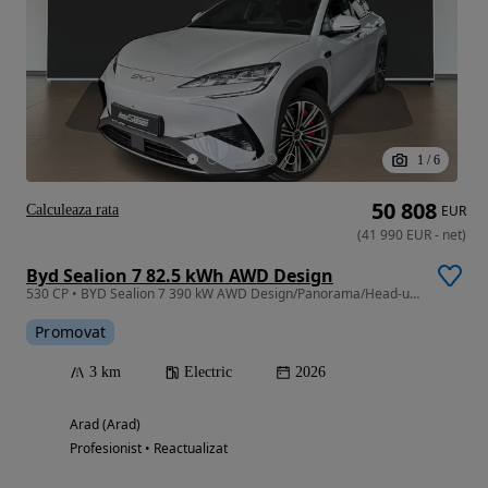
1
/
6
50 808
Calculeaza rata
EUR
(
41 990
EUR
-
net
)
Byd Sealion 7 82.5 kWh AWD Design
530 CP • BYD Sealion 7 390 kW AWD Design/Panorama/Head-up/360
Promovat
3 km
Electric
2026
Arad (Arad)
Profesionist • Reactualizat