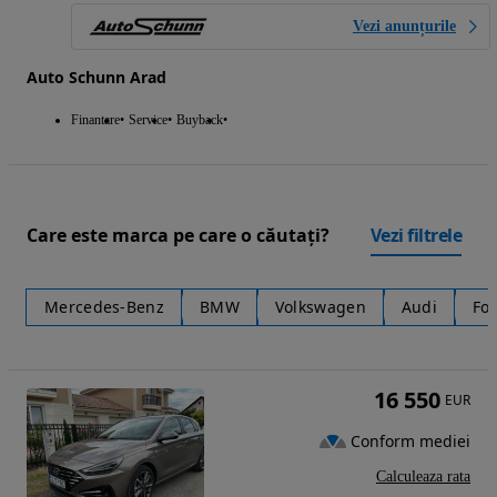
Vezi anunțurile
Auto Schunn Arad
Finantare
Service
Buyback
Care este marca pe care o căutați?
Vezi filtrele
Mercedes-Benz
BMW
Volkswagen
Audi
Fo
16 550
EUR
Conform mediei
Calculeaza rata