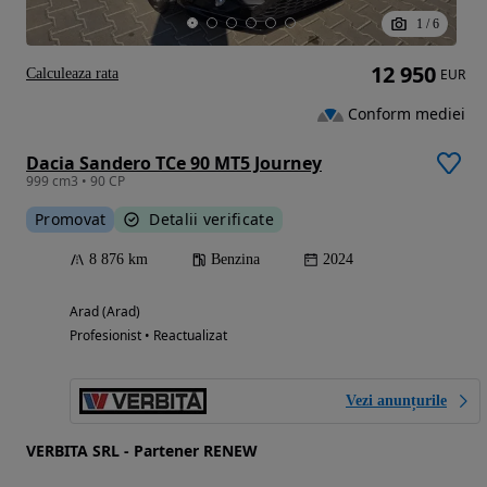
1
/
6
12 950
Calculeaza rata
EUR
Conform mediei
Dacia Sandero TCe 90 MT5 Journey
999 cm3 • 90 CP
Promovat
Detalii verificate
8 876 km
Benzina
2024
Arad (Arad)
Profesionist • Reactualizat
Vezi anunțurile
VERBITA SRL - Partener RENEW