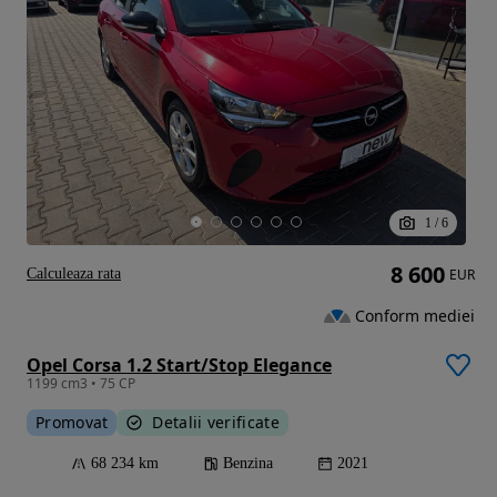
1
/
6
8 600
Calculeaza rata
EUR
Conform mediei
Opel Corsa 1.2 Start/Stop Elegance
1199 cm3 • 75 CP
Promovat
Detalii verificate
68 234 km
Benzina
2021