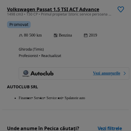
Volkswagen Passat 1.5 TSI ACT Advance
1498 cm3 • 150 CP • Primul propietar Istoric service persoana fizica fara accident
Promovat
80 500 km
Benzina
2019
Ghiroda (Timis)
Profesionist • Reactualizat
Vezi anunțurile
AUTOCLUB SRL
Finantare
Service
Service roti
Spalatorie auto
Unde anume în Pecica căutați?
Vezi filtrele