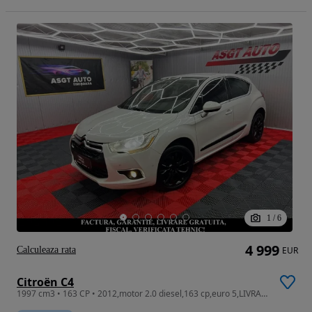
1
/
6
4 999
Calculeaza rata
EUR
Citroën C4
1997 cm3 • 163 CP • 2012,motor 2.0 diesel,163 cp,euro 5,LIVRARE GRATUITA,GARANTIE