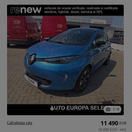
1
/
6
11 490
Calculeaza rata
EUR
(
9 496
EUR
-
net
)