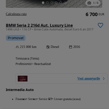
1
/
6
6 700
Calculeaza rata
EUR
BMW Seria 2 216d Aut. Luxury Line
1496 cm3 • 116 CP • Bmw Cutie Automata, diesel Euro 6 an 2017
Promovat
215 000 km
Diesel
2016
Timisoara (Timis)
Profesionist • Reactualizat
Vezi anunțurile
Intermedia Auto
Finantare
Service
Service ITP
Livrare gratuita (acasa)