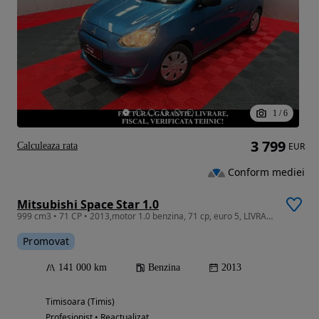
1
/
6
3 799
Calculeaza rata
EUR
Conform mediei
Mitsubishi Space Star 1.0
999 cm3 • 71 CP • 2013,motor 1.0 benzina, 71 cp, euro 5, LIVRARE GRATUITA, GARANTIE
Promovat
141 000 km
Benzina
2013
Timisoara (Timis)
Profesionist • Reactualizat