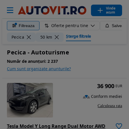
Vinde
acum
Oferte pentru tine
Filtreaza
Salveaza
Șterge filtrele
Pecica
50 km
Pecica - Autoturisme
Număr de anunțuri:
2 237
Cum sunt organizate anunturile?
36 900
EUR
Conform mediei
Calculeaza rata
Tesla Model Y Long Range Dual Motor AWD