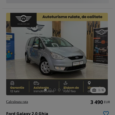
1
/
6
3 490
Calculeaza rata
EUR
Ford Galaxy 2.0 Ghia