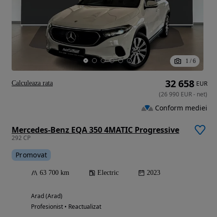
1
/
6
32 658
Calculeaza rata
EUR
(
26 990
EUR
-
net
)
Conform mediei
Mercedes-Benz EQA 350 4MATIC Progressive
292 CP
Promovat
63 700 km
Electric
2023
Arad (Arad)
Profesionist • Reactualizat