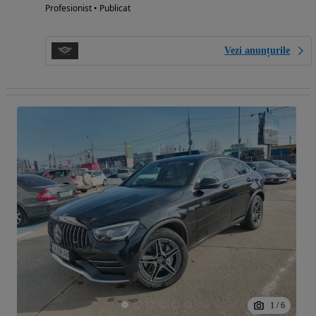
Profesionist • Publicat
Vezi anunțurile
1
/
6