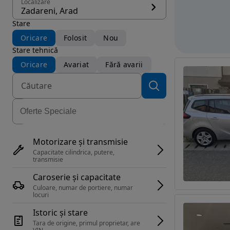
Localizare
Zadareni, Arad
Stare
Oricare
Folosit
Nou
Stare tehnică
Oricare
Avariat
Fără avarii
Motorizare și transmisie
Capacitate cilindrica, putere, 
transmisie
Caroserie și capacitate
Culoare, numar de portiere, numar 
locuri
Istoric și stare
Tara de origine, primul proprietar, are 