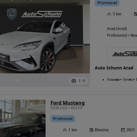
Promovat
3 km
Arad (Arad)
Profesionist • Rea
Auto Schunn Arad
Finantare
Service
1
/
6
Ford Mustang
5038 cm3 • 453 CP
Promovat
1 km
Benzina
2025