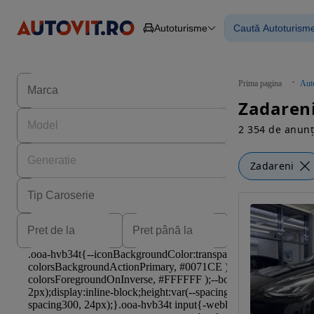
Autoturisme
Caută Autoturism
Autoturisme
Piese
Toate mașinil
Camioane
Mașinile rulat
Constructii
Mașini noi
Agro
Mașini electri
Prima pagina
Aut
Autoutilitare
Mașini cu fin
Zadareni
Motociclete
Mașini cu deta
Remorci
2 354 de anunț
Zadareni