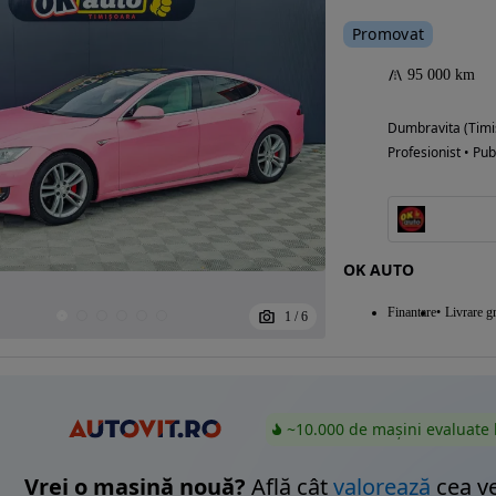
Promovat
95 000 km
Eligibil pentru
finantare
Dumbravita (Timi
Profesionist • Pub
OK AUTO
Finantare
Livrare gr
1
/
6
~10.000 de mașini evaluate 
Vrei o mașină nouă?
Află cât
valorează
cea v