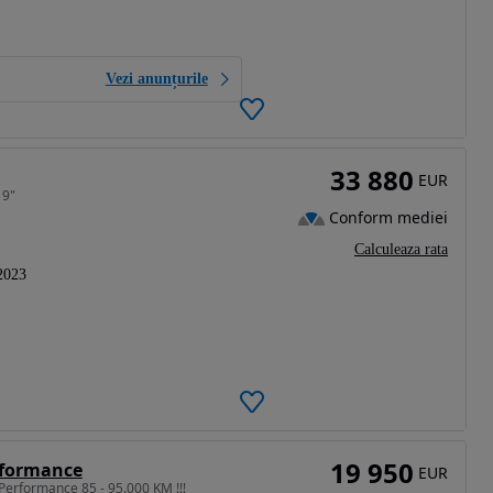
Vezi anunțurile
33 880
EUR
19"
Conform mediei
Calculeaza rata
2023
19 950
rformance
EUR
Performance 85 - 95.000 KM !!!