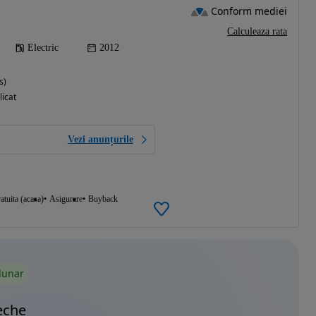
Conform mediei
Calculeaza rata
Electric
2012
s)
licat
Vezi anunțurile
atuita (acasa)
Asigurare
Buyback
lunar
eche