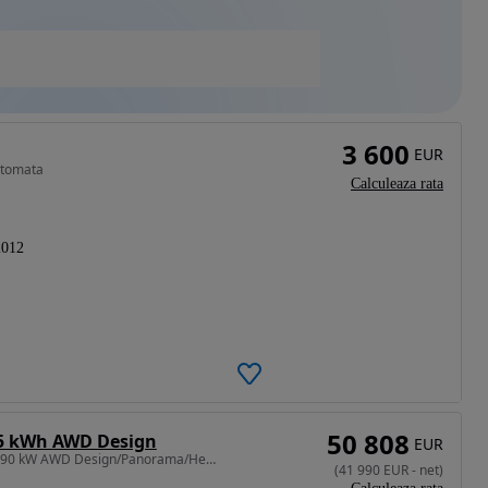
3 600
EUR
utomata
Calculeaza rata
2012
50 808
.5 kWh AWD Design
EUR
530 CP • BYD Sealion 7 390 kW AWD Design/Panorama/Head-up/360
(
41 990
EUR
-
net
)