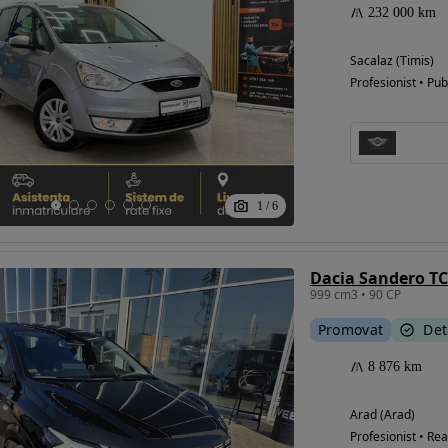
232 000 km
Sacalaz (Timis)
Profesionist • Pub
1
/
6
Dacia Sandero TC
999 cm3 • 90 CP
Promovat
Det
8 876 km
Arad (Arad)
Profesionist • Rea