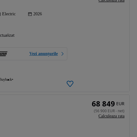
Calculeaza rata
Electric
2026
ctualizat
Vezi anunțurile
Buyback
68 849
EUR
(
56 900
EUR
-
net
)
Calculeaza rata