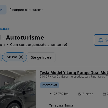
e
Finanțare și resurse
e
Finanțare
e
Instrument de evaluare a mașinii
Raport al istoricului vehiculului
ce
Blog Autovit.ro
oturisme
anțare
 - Autoturisme
lii verificate
S
uri
Cum sunt organizate anunturile?
50 km
Șterge filtrele
Tesla Model Y Long Range Dual Mo
514 CP • AWD / Garantie producator / Finantare / T
Promovat
73 789 km
Electric
Timisoara (Timis)