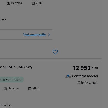
Benzina
2007
licat
Vezi anunțurile
12 950
e 90 MT5 Journey
EUR
Conform mediei
alii verificate
Calculeaza rata
Benzina
2024
ctualizat