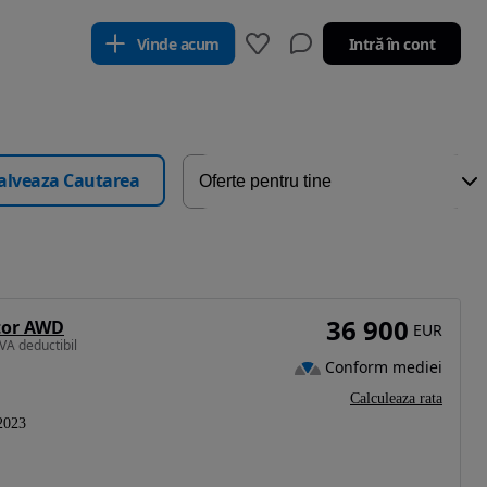
Vinde acum
Intră în cont
alveaza Cautarea
36 900
tor AWD
EUR
VA deductibil
Conform mediei
Calculeaza rata
2023