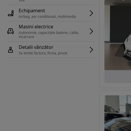
VIN 
Echipament
Airbag, aer conditionat, multimedia
Masini electrice
Autonomie, capacitate baterie, cablu 
incarcare 
Detalii vânzător
Se emite factura, firma, privat