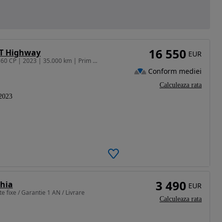
16 550
/T Highway
EUR
1482 cm3 • 160 CP • Hyundai i30 1.5 T-GDi MHEV 160 CP | 2023 | 35.000 km | Prim proprietar
Conform mediei
Calculeaza rata
2023
3 490
Ghia
EUR
e fixe / Garantie 1 AN / Livrare
Calculeaza rata