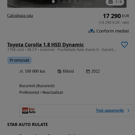
1
/
6
17 290
Calculeaza rata
EUR
(
14 290
EUR
-
net
)
Conform mediei
Toyota Corolla 1.8 HSD Dynamic
1798 cm3 • 98 CP • Automat - Posibilitate Rate Avans 0 - Garantie 12 Luni - IMPECABILA
Promovat
100 000 km
Hibrid
2022
Bucuresti (Bucuresti)
Profesionist • Reactualizat
Vezi anunțurile
STAR AUTO RULATE