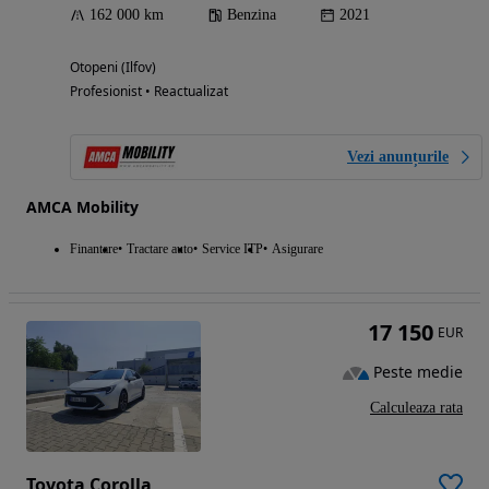
162 000 km
Benzina
2021
Otopeni (Ilfov)
Profesionist • Reactualizat
Vezi anunțurile
AMCA Mobility
Finantare
Tractare auto
Service ITP
Asigurare
17 150
EUR
Peste medie
Calculeaza rata
Toyota Corolla