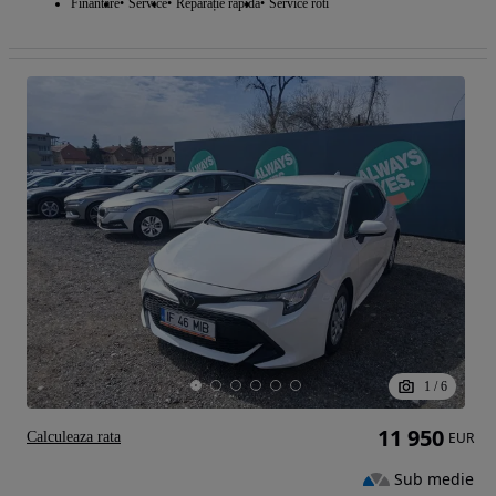
Finantare
Service
Reparație rapidă
Service roti
1
/
6
11 950
Calculeaza rata
EUR
Sub medie