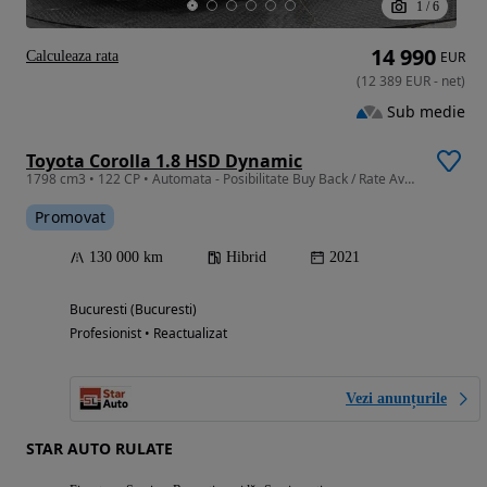
1
/
6
14 990
Calculeaza rata
EUR
(
12 389
EUR
-
net
)
Sub medie
Toyota Corolla 1.8 HSD Dynamic
1798 cm3 • 122 CP • Automata - Posibilitate Buy Back / Rate Avans 0% / Garantie 36 Luni
Promovat
130 000 km
Hibrid
2021
Bucuresti (Bucuresti)
Profesionist • Reactualizat
Vezi anunțurile
STAR AUTO RULATE