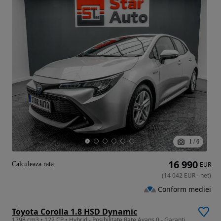
1
/
6
16 990
Calculeaza rata
EUR
(
14 042
EUR
-
net
)
Conform mediei
Toyota Corolla 1.8 HSD Dynamic
1798 cm3 • 122 CP • Hybrid - Posibilitate Rate Avans 0 - Garantie 12 Luni - IMPECABILA