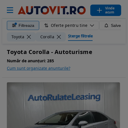
Vinde
acum
Oferte pentru tine
Filtreaza
Salveaza
Șterge filtrele
Toyota
Corolla
Toyota Corolla - Autoturisme
Număr de anunțuri:
285
Cum sunt organizate anunturile?