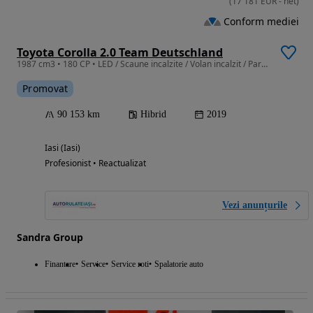
(
17 181
EUR
-
net
)
Conform mediei
Toyota Corolla 2.0 Team Deutschland
1987 cm3 • 180 CP • LED / Scaune incalzite / Volan incalzit / Parbriz incalzit / Senzori
Promovat
90 153 km
Hibrid
2019
Iasi (Iasi)
Profesionist • Reactualizat
Vezi anunțurile
Sandra Group
Finantare
Service
Service roti
Spalatorie auto