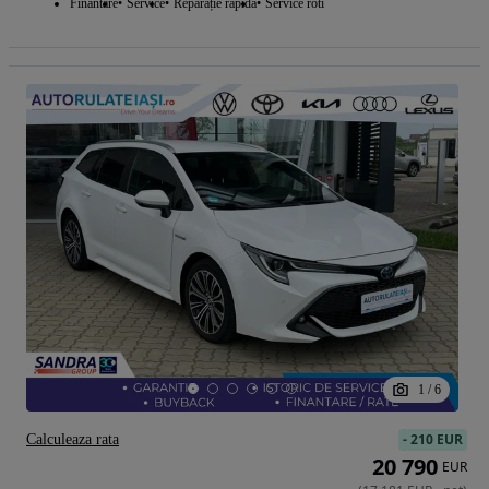
Finantare
Service
Reparație rapidă
Service roti
1
/
6
-
210 EUR
Calculeaza rata
20 790
EUR