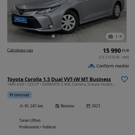
1
/
6
15 990
Calculeaza rata
EUR
(
13 215
EUR
-
net
)
Conform mediei
Toyota Corolla 1.5 Dual VVT-iW MT Business
1490 cm3 • 123 CP • GARANTIE 2 ANI, Camera, Scaune incalzite, LED
Promovat
81 245 km
Benzina
2023
Tunari (Ilfov)
Profesionist • Publicat