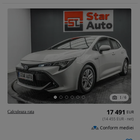
1
/
6
17 491
Calculeaza rata
EUR
(
14 455
EUR
-
net
)
Conform mediei