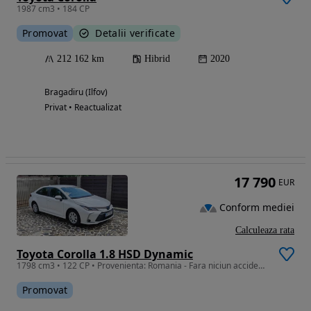
1987 cm3 • 184 CP
Promovat
Detalii verificate
212 162 km
Hibrid
2020
Bragadiru (Ilfov)
Privat • Reactualizat
17 790
EUR
Conform mediei
Calculeaza rata
Toyota Corolla 1.8 HSD Dynamic
1798 cm3 • 122 CP • Provenienta: Romania - Fara niciun accident - GARANTIE 10 ANI
Promovat