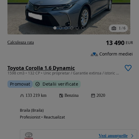
1
/
6
13 490
Calculeaza rata
EUR
Conform mediei
Toyota Corolla 1.6 Dynamic
1598 cm3 • 132 CP • Unic proprietar / Garantie extinsa / istoric service
Promovat
Detalii verificate
133 219 km
Benzina
2020
Braila (Braila)
Profesionist • Reactualizat
Vezi anunțurile