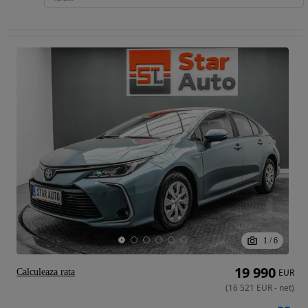
1
/
6
19 990
Calculeaza rata
EUR
(
16 521
EUR
-
net
)