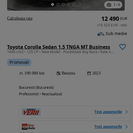
1
/
6
12 490
Calculeaza rata
EUR
(
10 323
EUR
-
net
)
Sub medie
Toyota Corolla Sedan 1.5 TNGA MT Business
1490 cm3 • 125 CP • New Model - Posibilitate Buy Back / Rate Avans 0% / Garantie 36 Luni
Promovat
190 000 km
Benzina
2023
Bucuresti (Bucuresti)
Profesionist • Reactualizat
Vezi anunțurile
Vezi anunțurile