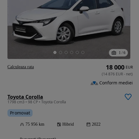
1
/
6
18 000
Calculeaza rata
EUR
(
14 876
EUR
-
net
)
Conform mediei
Toyota Corolla
1798 cm3 • 98 CP • Toyota Corolla
Promovat
75 956 km
Hibrid
2022