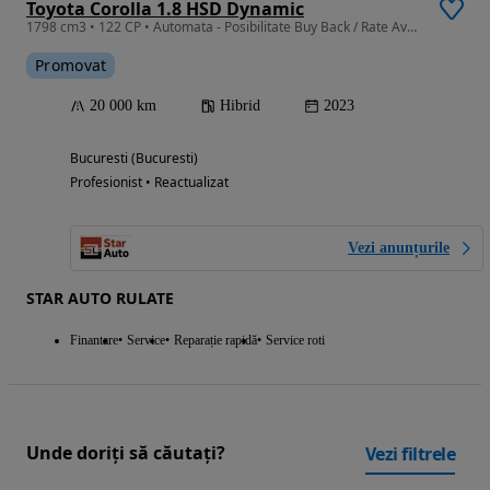
Toyota Corolla 1.8 HSD Dynamic
1798 cm3 • 122 CP • Automata - Posibilitate Buy Back / Rate Avans 0% / Garantie 36 Luni
Promovat
20 000 km
Hibrid
2023
Bucuresti (Bucuresti)
Profesionist • Reactualizat
Vezi anunțurile
STAR AUTO RULATE
Finantare
Service
Reparație rapidă
Service roti
Unde doriți să căutați?
Vezi filtrele