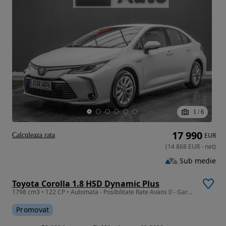
1
/
6
17 990
Calculeaza rata
EUR
(
14 868
EUR
-
net
)
Sub medie
Toyota Corolla 1.8 HSD Dynamic Plus
1798 cm3 • 122 CP • Automata - Posibilitate Rate Avans 0 - Garantie 12 Luni - IMPECABILA
Promovat