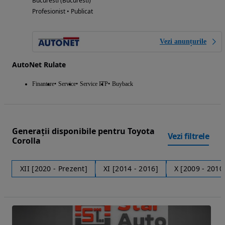
Bucuresti (Bucuresti)
Profesionist • Publicat
Vezi anunțurile
AutoNet Rulate
Finantare
Service
Service ITP
Buyback
Generații disponibile pentru Toyota
Vezi filtrele
Corolla
XII [2020 - Prezent]
XI [2014 - 2016]
X [2009 - 2010