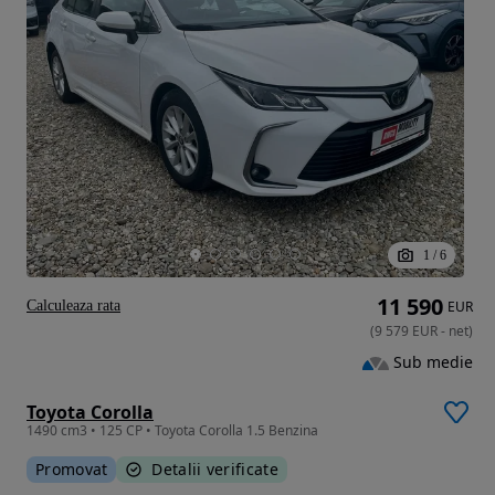
1
/
6
11 590
Calculeaza rata
EUR
(
9 579
EUR
-
net
)
Sub medie
Toyota Corolla
1490 cm3 • 125 CP • Toyota Corolla 1.5 Benzina
Promovat
Detalii verificate