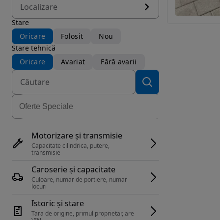
Localizare
Stare
Oricare
Folosit
Nou
Stare tehnică
Oricare
Avariat
Fără avarii
Motorizare și transmisie
Capacitate cilindrica, putere, 
transmisie
Caroserie și capacitate
Culoare, numar de portiere, numar 
locuri
Istoric și stare
Tara de origine, primul proprietar, are 