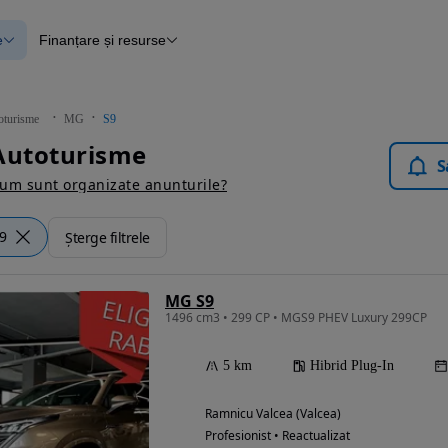
e
Finanțare și resurse
e
Finanțare
e
Instrument de evaluare a mașinii
Raport al istoricului vehiculului
ce
Blog Autovit.ro
oturisme
MG
S9
anțare
Autoturisme
lii verificate
S
um sunt organizate anunturile?
9
Șterge filtrele
MG S9
1496 cm3 • 299 CP • MGS9 PHEV Luxury 299CP
5 km
Hibrid Plug-In
Ramnicu Valcea (Valcea)
Profesionist • Reactualizat