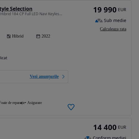
19 990
tyle Selection
EUR
1987 cm3 • 184 CP • 2.0i Hibrid 184 CP Full LED Navi KeylessPack Camera GARANTIE 1 AN
Sub medie
Calculeaza rata
Hibrid
2022
licat
Vezi anunțurile
Foaie de reparație
Asigurare
14 400
EUR
Conform mediei