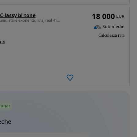
18 000
C-lassy bi-tone
EUR
1798 cm3 • 122 CP • Toyota C-HR Hybrid,propietar unic, stare excelenta, rulaj real 41000Km
Sub medie
Calculeaza rata
019
lunar
eche