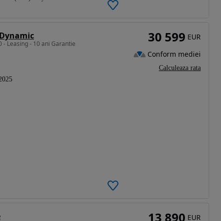
30 599
T Dynamic
EUR
- Leasing - 10 ani Garantie
Conform mediei
Calculeaza rata
2025
13 890
e
EUR