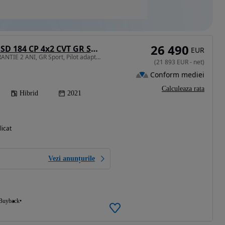
26 490
Toyota C-HR 2.0 HSD 184 CP 4x2 CVT GR Sport
EUR
1987 cm3 • 184 CP • GARANTIE 2 ANI, GR Sport, Pilot adaptiv, LED, Scaune incalzite
(
21 893
EUR
-
net
)
Conform mediei
Calculeaza rata
Hibrid
2021
licat
Vezi anunțurile
Buyback