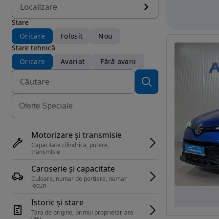
Localizare
Stare
Oricare
Folosit
Nou
Stare tehnică
Oricare
Avariat
Fără avarii
Motorizare și transmisie
Capacitate cilindrica, putere, 
transmisie
Caroserie și capacitate
Culoare, numar de portiere, numar 
locuri
Istoric și stare
Tara de origine, primul proprietar, are 