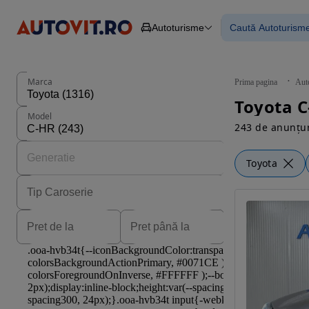
Autoturisme
Caută Autoturism
Autoturisme
Piese
Toate mașinil
Camioane
Mașinile rulat
Constructii
Mașini noi
Agro
Mașini electri
Marca
Prima pagina
Aut
Autoutilitare
Mașini cu fin
Toyota C
Motociclete
Mașini cu deta
Model
Remorci
243 de anunțur
Toyota