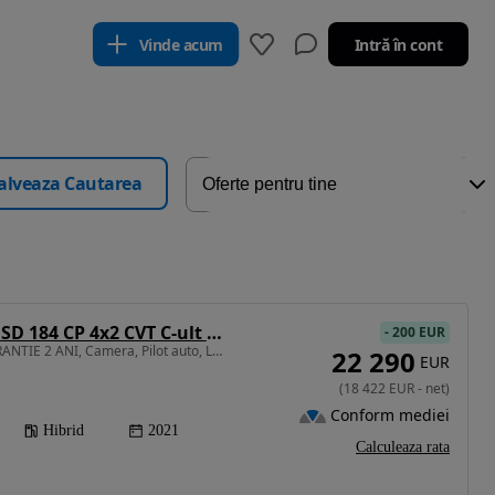
Vinde acum
Intră în cont
alveaza Cautarea
Toyota C-HR 2.0 HSD 184 CP 4x2 CVT C-ult Style
-
200 EUR
1987 cm3 • 184 CP • GARANTIE 2 ANI, Camera, Pilot auto, LED, Scaune incalzite
22 290
EUR
(
18 422
EUR
-
net
)
Conform mediei
Hibrid
2021
Calculeaza rata