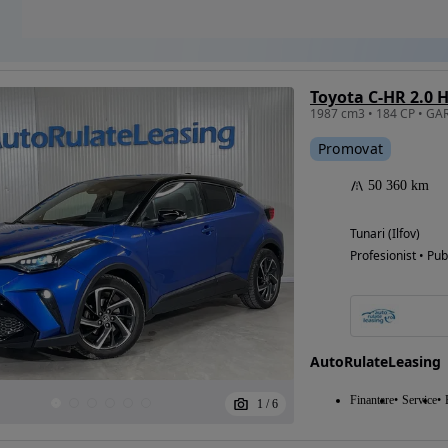
Promovat
50 360 km
Tunari (Ilfov)
Profesionist • Pub
AutoRulateLeasing
Finantare
Service
1
/
6