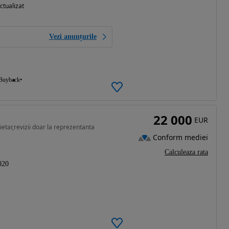
ctualizat
Vezi anunțurile
Buyback
22 000
EUR
etar,revizii doar la reprezentanta
Conform mediei
Calculeaza rata
020