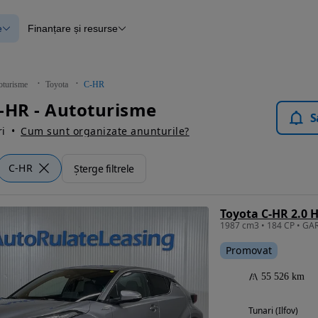
e
Finanțare și resurse
e
Finanțare
e
Instrument de evaluare a mașinii
Raport al istoricului vehiculului
ce
Blog Autovit.ro
oturisme
Toyota
C-HR
anțare
-HR - Autoturisme
lii verificate
S
i
Cum sunt organizate anunturile?
C-HR
Șterge filtrele
Promovat
55 526 km
Tunari (Ilfov)