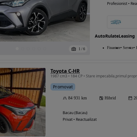
Profesionist • Rea
AutoRulateLeasing
Finantare
Service
1
/
6
Toyota C-HR
1987 cm3 • 184 CP • Stare impecabila,primul propri
Promovat
84 931 km
Hibrid
2
Bacau (Bacau)
Privat • Reactualizat