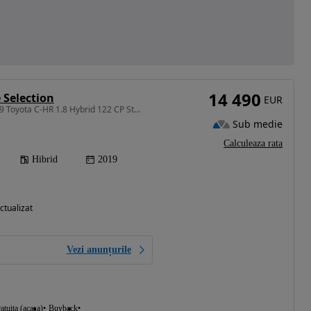
14 490
 Selection
EUR
1798 cm3 • 122 CP • 2019 Toyota C-HR 1.8 Hybrid 122 CP Style Selection/RATE FIXE/TVA
Sub medie
Calculeaza rata
Hibrid
2019
ctualizat
Vezi anunțurile
atuita (acasa)
Buyback