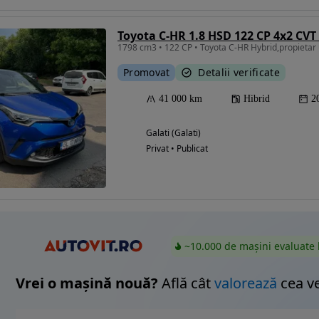
Toyota C-HR 1.8 HSD 122 CP 4x2 CVT 
Eligibil pentru
Promovat
Detalii verificate
finantare
41 000 km
Hibrid
2
Galati (Galati)
Privat • Publicat
~10.000 de mașini evaluate 
Vrei o mașină nouă?
Află cât
valorează
cea v