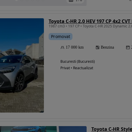
1
/
6
Toyota C-HR 2.0 HEV 197 CP 4x2 CV
1987 cm3 • 197 CP • Toyota C-HR 2025 Dynamic 2.0 
Promovat
17 000 km
Benzina
Bucuresti (Bucuresti)
Privat • Reactualizat
Toyota C-HR Styl