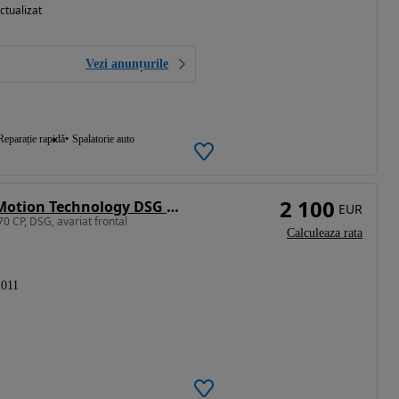
ctualizat
Vezi anunțurile
Reparație rapidă
Spalatorie auto
2 100
Volkswagen Passat CC 2.0 TDI BlueMotion Technology DSG Exclusive
EUR
0 CP, DSG, avariat frontal
Calculeaza rata
2011