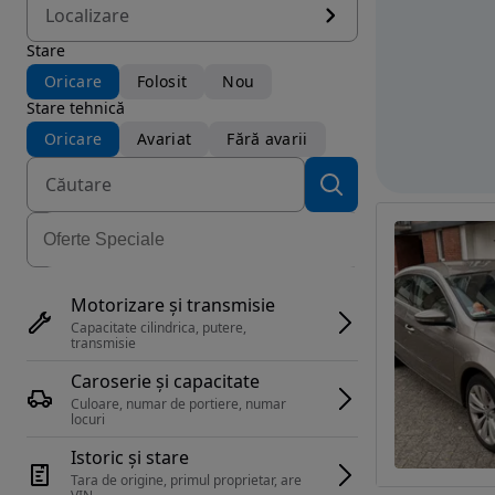
Localizare
Stare
Oricare
Folosit
Nou
Stare tehnică
Oricare
Avariat
Fără avarii
Motorizare și transmisie
Capacitate cilindrica, putere, 
transmisie
Caroserie și capacitate
Culoare, numar de portiere, numar 
locuri
Istoric și stare
Tara de origine, primul proprietar, are 