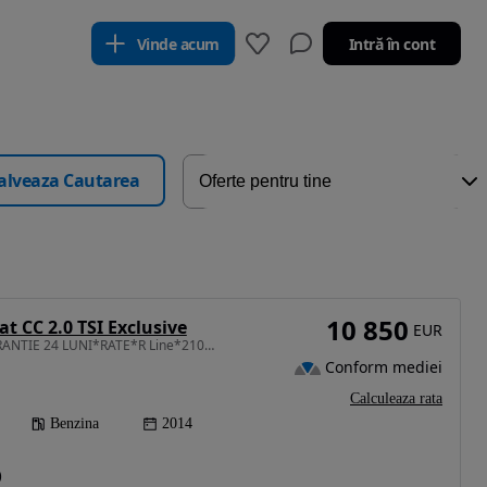
Vinde acum
Intră în cont
alveaza Cautarea
10 850
t CC 2.0 TSI Exclusive
EUR
1984 cm3 • 210 CP • GARANTIE 24 LUNI*RATE*R Line*210Cp Benzina*Trapa*Navi*Led*Ventilatie
Conform mediei
Calculeaza rata
Benzina
2014
)