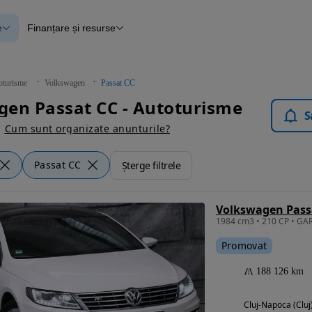
e
Finanțare și resurse
e
Finanțare
e
Instrument de evaluare a mașinii
Raport al istoricului vehiculului
ce
Blog Autovit.ro
oturisme
Volkswagen
Passat CC
anțare
en Passat CC - Autoturisme
lii verificate
S
Cum sunt organizate anunturile?
Passat CC
Șterge filtrele
Volkswagen Passa
Promovat
188 126 km
Cluj-Napoca (Cluj