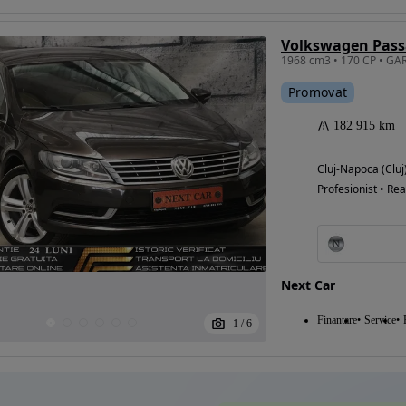
Eligibil pentru
Promovat
finantare
182 915 km
Cluj-Napoca (Cluj
Profesionist • Rea
Next Car
Finantare
Service
1
/
6