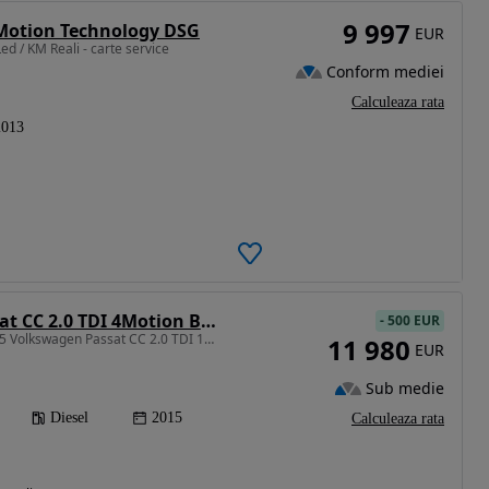
9 997
eMotion Technology DSG
EUR
Led / KM Reali - carte service
Conform mediei
Calculeaza rata
2013
Volkswagen Passat CC 2.0 TDI 4Motion BlueMotion Technology DSG
-
500 EUR
1968 cm3 • 177 CP • 2015 Volkswagen Passat CC 2.0 TDI 177 CP 4Motion R-LINE/RATE FIXE
11 980
EUR
Sub medie
Diesel
2015
Calculeaza rata