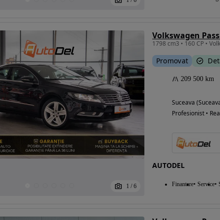
1
/
6
Volkswagen Passa
Promovat
Det
209 500 km
Suceava (Suceav
Profesionist • Rea
AUTODEL
Finantare
Service
1
/
6