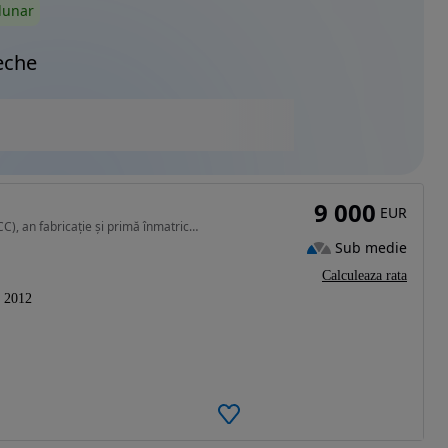
lunar
eche
9 000
EUR
1984 cm3 • 200 CP • Vând Volkswagen CC (Passat CC), an fabricație și primă înmatriculare 2
Sub medie
Calculeaza rata
2012