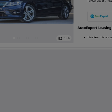
Profesionist • Rea
AutoExpert Leasing
Finantare
Livrare gr
1
/
6