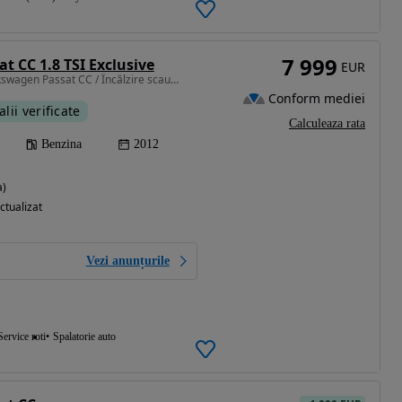
7 999
t CC 1.8 TSI Exclusive
EUR
1798 cm3 • 160 CP • Volkswagen Passat CC / Încălzire scaune / Senzori / Xenon
Conform mediei
alii verificate
Calculeaza rata
Benzina
2012
a)
ctualizat
Vezi anunțurile
Service roti
Spalatorie auto