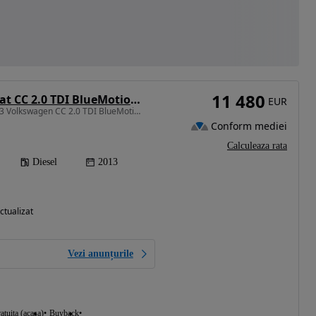
11 480
Volkswagen Passat CC 2.0 TDI BlueMotion Technology DSG Exclusive
EUR
1968 cm3 • 140 CP • 2013 Volkswagen CC 2.0 TDI BlueMotion Tech /RATE FIXE / AVANS 0
Conform mediei
Calculeaza rata
Diesel
2013
ctualizat
Vezi anunțurile
atuita (acasa)
Buyback