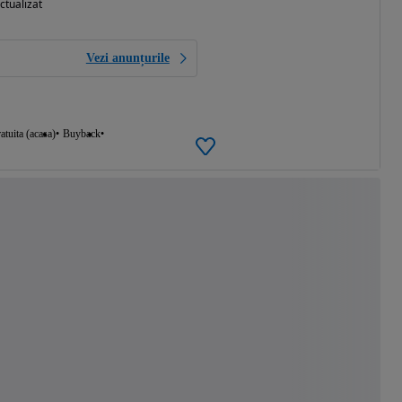
ctualizat
Vezi anunțurile
atuita (acasa)
Buyback