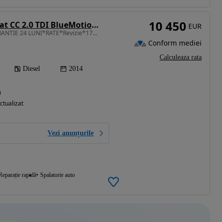
10 450
Volkswagen Passat CC 2.0 TDI BlueMotion Technology Exclusive
EUR
1968 cm3 • 170 CP • GARANTIE 24 LUNI*RATE*Revizie*170Cp*Interior Crem*Navi*Bixenon
Conform mediei
Calculeaza rata
Diesel
2014
)
ctualizat
Vezi anunțurile
Reparație rapidă
Spalatorie auto