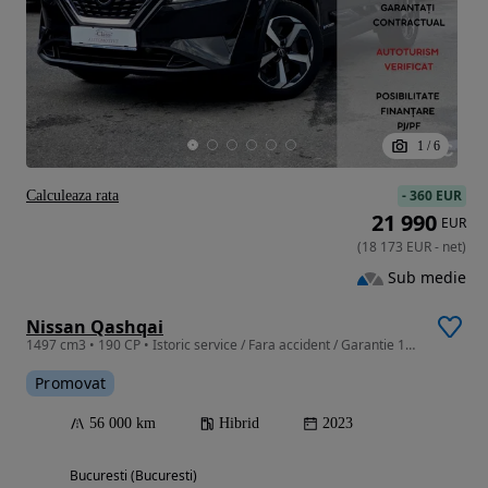
1
/
6
-
360 EUR
Calculeaza rata
21 990
EUR
(
18 173
EUR
-
net
)
Sub medie
Nissan Qashqai
1497 cm3 • 190 CP • Istoric service / Fara accident / Garantie 12-36 Luni
Promovat
56 000 km
Hibrid
2023
Bucuresti (Bucuresti)