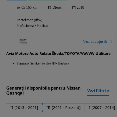
85 166 km
Diesel
2018
Pantelimon (Ilfov)
Profesionist • Publicat
Vezi anunțurile
Avia Motors-Auto Rulate Škoda/TOYOTA/VW/VW Utilitare
Finantare
Service
Service ITP
Buyback
Generații disponibile pentru Nissan
Vezi filtrele
Qashqai
II [2013 - 2021]
III [2021 - Prezent]
I [2007 - 2014]