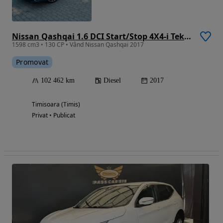
Nissan Qashqai 1.6 DCI Start/Stop 4X4-i Tekna
1598 cm3 • 130 CP • Vând Nissan Qashqai 2017
Promovat
102 462 km
Diesel
2017
Timisoara (Timis)
Privat • Publicat