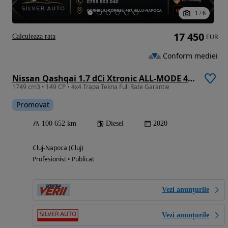
1
/
6
17 450
Calculeaza rata
EUR
Conform mediei
Nissan Qashqai 1.7 dCi Xtronic ALL-MODE 4x4i TEKNA
1749 cm3 • 149 CP • 4x4 Trapa Tekna Full Rate Garantie
Promovat
100 652 km
Diesel
2020
Cluj-Napoca (Cluj)
Profesionist • Publicat
Vezi anunțurile
Vezi anunțurile