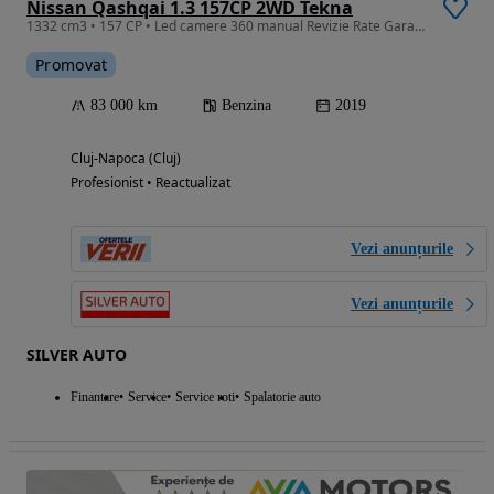
Nissan Qashqai 1.3 157CP 2WD Tekna
1332 cm3 • 157 CP • Led camere 360 manual Revizie Rate Garantie
Promovat
83 000 km
Benzina
2019
Cluj-Napoca (Cluj)
Profesionist • Reactualizat
Vezi anunțurile
Vezi anunțurile
SILVER AUTO
Finantare
Service
Service roti
Spalatorie auto