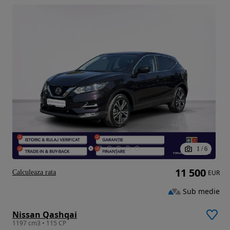
1
/
6
11 500
Calculeaza rata
EUR
Sub medie
Nissan Qashqai
1197 cm3 • 115 CP