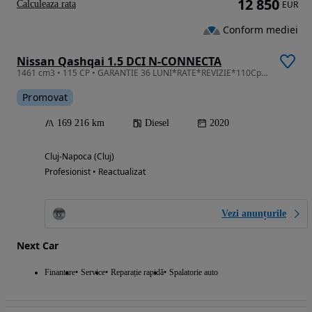
12 850
Calculeaza rata
EUR
Conform mediei
Nissan Qashqai 1.5 DCI N-CONNECTA
1461 cm3 • 115 CP • GARANTIE 36 LUNI*RATE*REVIZIE*110Cp*Navi mare*Led*Incalzire*Distronic
Promovat
169 216 km
Diesel
2020
Cluj-Napoca (Cluj)
Profesionist • Reactualizat
Vezi anunțurile
Next Car
Finantare
Service
Reparație rapidă
Spalatorie auto