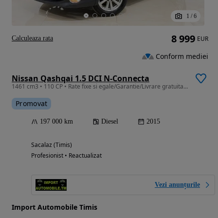
1
/
6
8 999
Calculeaza rata
EUR
Conform mediei
Nissan Qashqai 1.5 DCI N-Connecta
1461 cm3 • 110 CP • Rate fixe si egale/Garantie/Livrare gratuita la domiciliu
Promovat
197 000 km
Diesel
2015
Sacalaz (Timis)
Profesionist • Reactualizat
Vezi anunțurile
Import Automobile Timis