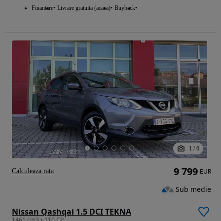
Finantare
Livrare gratuita (acasa)
Buyback
1
/
6
9 799
Calculeaza rata
EUR
Sub medie
Nissan Qashqai 1.5 DCI TEKNA
1461 cm3 • 110 CP