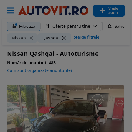
Vinde
acum
Oferte pentru tine
Filtreaza
Salveaza
Șterge filtrele
Nissan
Qashqai
Nissan Qashqai - Autoturisme
Număr de anunțuri:
483
Cum sunt organizate anunturile?