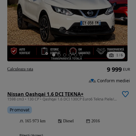
1
/
6
9 999
Calculeaza rata
EUR
Conform mediei
Nissan Qashqai 1.6 DCI TEKNA+
1598 cm3 • 130 CP • Qashqai 1.6 DCI 130CP Euro6 Tekna Piele/ Full Led / Panoramic
Promovat
165 973 km
Diesel
2016
Pitesti (Arges)