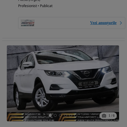
Profesionist • Publicat
Vezi anunțurile
1
/
6