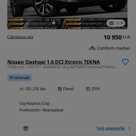
1
/
6
10 950
Calculeaza rata
EUR
Conform mediei
Nissan Qashqai 1.6 DCI Xtronic TEKNA
1598 cm3 • 130 CP • GARANTIE 24 LUNI*RATE*Automat*Tekna Plus*Piele*Panorama*Camere 360*Ful
Promovat
185 216 km
Diesel
2016
Cluj-Napoca (Cluj)
Profesionist • Reactualizat
Vezi anunțurile