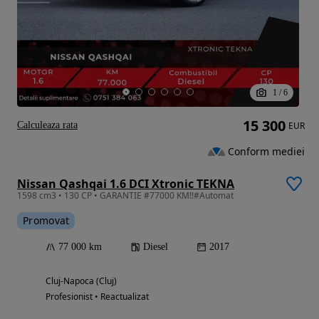
1
/
6
15 300
Calculeaza rata
EUR
Conform mediei
Nissan Qashqai 1.6 DCI Xtronic TEKNA
1598 cm3 • 130 CP • GARANTIE #77000 KM!!#Automat
Promovat
77 000 km
Diesel
2017
Cluj-Napoca (Cluj)
Profesionist • Reactualizat