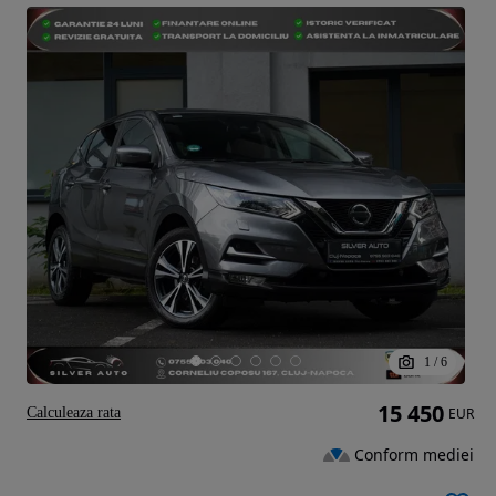
1
/
6
15 450
Calculeaza rata
EUR
Conform mediei