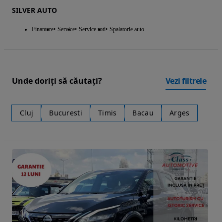
SILVER AUTO
Finantare
Service
Service roti
Spalatorie auto
Unde doriți să căutați?
Vezi filtrele
Cluj
Bucuresti
Timis
Bacau
Arges