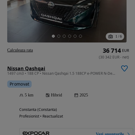
1
/
6
36 714
Calculeaza rata
EUR
(
30 342
EUR
-
net
)
Nissan Qashqai
1497 cm3 • 188 CP • Nissan Qashqai 1.5 188CP e-POWER N-Design
Promovat
5 km
Hibrid
2025
Constanta (Constanta)
Profesionist • Reactualizat
Vezi anunțurile