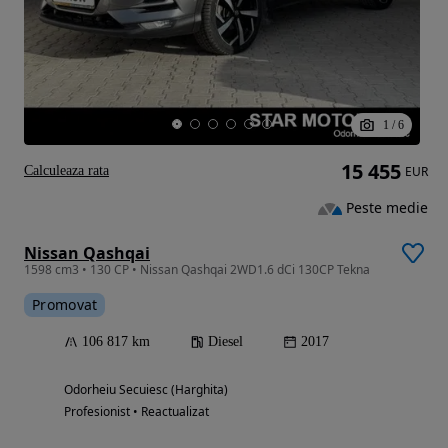
1
/
6
15 455
Calculeaza rata
EUR
Peste medie
Nissan Qashqai
1598 cm3 • 130 CP • Nissan Qashqai 2WD1.6 dCi 130CP Tekna
Promovat
106 817 km
Diesel
2017
Odorheiu Secuiesc (Harghita)
Profesionist • Reactualizat