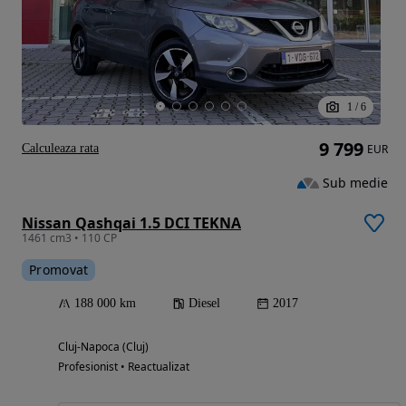
1
/
6
9 799
Calculeaza rata
EUR
Sub medie
Nissan Qashqai 1.5 DCI TEKNA
1461 cm3 • 110 CP
Promovat
188 000 km
Diesel
2017
Cluj-Napoca (Cluj)
Profesionist • Reactualizat