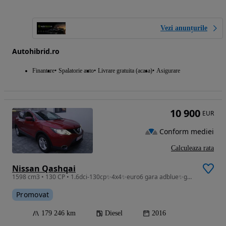
Vezi anunțurile
Autohibrid.ro
Finantare
Spalatorie auto
Livrare gratuita (acasa)
Asigurare
10 900
EUR
Conform mediei
Calculeaza rata
Nissan Qashqai
1598 cm3 • 130 CP • 1.6dci-130cp✨️4x4✨️euro6 gara adblue✨️garantie
Promovat
179 246 km
Diesel
2016