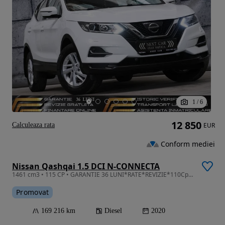
1
/
6
12 850
Calculeaza rata
EUR
Conform mediei
Nissan Qashqai 1.5 DCI N-CONNECTA
1461 cm3 • 115 CP • GARANTIE 36 LUNI*RATE*REVIZIE*110Cp*Navi mare*Led*Incalzire*Distronic
Promovat
169 216 km
Diesel
2020