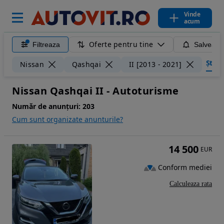
Vinde
acum
Oferte pentru tine
Filtreaza
Salveaza
Șterge
Nissan
Qashqai
II [2013 - 2021]
Nissan Qashqai II - Autoturisme
Număr de anunțuri:
203
Cum sunt organizate anunturile?
14 500
EUR
Conform mediei
Calculeaza rata