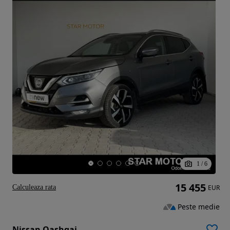
1
/
6
15 455
Calculeaza rata
EUR
Peste medie
Nissan Qashqai