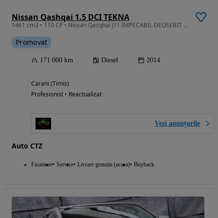
Nissan Qashqai 1.5 DCI TEKNA
1461 cm3 • 110 CP • Nissan Qasqhai J11 IMPECABIL DEOSEBIT Navi/Gps GARANȚIE/RevizieGR/Rate
Promovat
171 000 km
Diesel
2014
Carani (Timis)
Profesionist • Reactualizat
Vezi anunțurile
Auto CTZ
Finantare
Service
Livrare gratuita (acasa)
Buyback