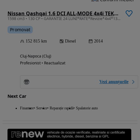
Nissan Qashqai 1.6 DCI ALL-MODE 4x4i TEKNA
1598 cm3 • 130 CP • GARANTIE 24 LUNI*RATE*Revizie*4x4*130Cp*Navi*Camera*Led*Incalzire
Promovat
152 815 km
Diesel
2014
Cluj-Napoca (Cluj)
Profesionist • Reactualizat
Vezi anunțurile
Next Car
Finantare
Service
Reparație rapidă
Spalatorie auto