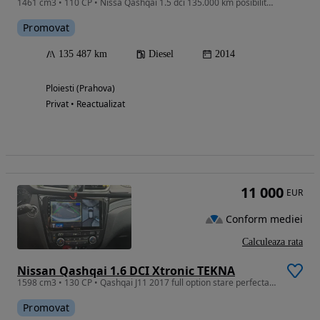
1461 cm3 • 110 CP • Nissa Qashqai 1.5 dci 135.000 km posibilitate rate/buy back
Promovat
135 487 km
Diesel
2014
Ploiesti (Prahova)
Privat • Reactualizat
11 000
EUR
Conform mediei
Calculeaza rata
Nissan Qashqai 1.6 DCI Xtronic TEKNA
1598 cm3 • 130 CP • Qashqai J11 2017 full option stare perfecta, se accepta orice test.
Promovat