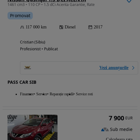
1461 cm3 • 110 CP • 1.5 dCi Acenta Garantie, Rate
Promovat
117 000 km
Diesel
2017
Cristian (Sibiu)
Profesionist • Publicat
Vezi anunțurile
PASS CAR SIB
Finantare
Service
Reparație rapidă
Service roti
7 900
EUR
Sub medie
Calculeaza rata