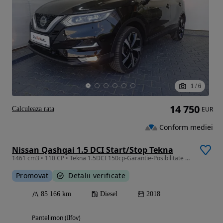
1
/
6
14 750
Calculeaza rata
EUR
Conform mediei
Nissan Qashqai 1.5 DCI Start/Stop Tekna
1461 cm3 • 110 CP • Tekna 1.5DCI 150cp-Garantie-Posibilitate credit auto
Promovat
Detalii verificate
85 166 km
Diesel
2018
Pantelimon (Ilfov)