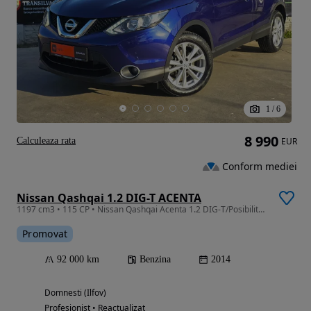
1
/
6
8 990
Calculeaza rata
EUR
Conform mediei
Nissan Qashqai 1.2 DIG-T ACENTA
1197 cm3 • 115 CP • Nissan Qashqai Acenta 1.2 DIG-T/Posibilitate Rate
Promovat
92 000 km
Benzina
2014
Domnesti (Ilfov)
Profesionist • Reactualizat