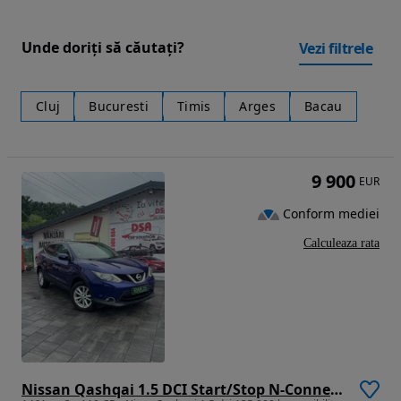
Unde doriți să căutați?
Vezi filtrele
Cluj
Bucuresti
Timis
Arges
Bacau
9 900
EUR
Conform mediei
Calculeaza rata
Nissan Qashqai 1.5 DCI Start/Stop N-Connecta