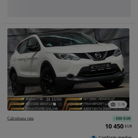
1
/
6
-
500 EUR
Calculeaza rata
10 450
EUR
Conform mediei