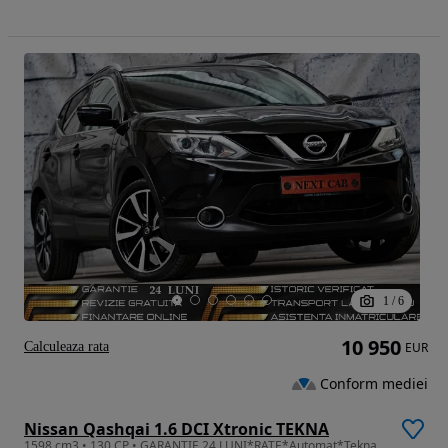
1
/
6
10 950
Calculeaza rata
EUR
Conform mediei
Nissan Qashqai 1.6 DCI Xtronic TEKNA
1598 cm3 • 130 CP • GARANTIE 24 LUNI*RATE*Automat*Tekna Plus*Piele*Panorama*Camere 360*Ful