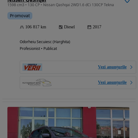
1598 cm3 • 130 CP • Nissan Qashqai 2WD1.6 dCi 130CP Tekna
Promovat
106 817 km
Diesel
2017
Odorheiu Secuiesc (Harghita)
Profesionist • Publicat
Vezi anunțurile
Vezi anunțurile