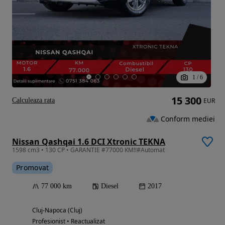
1
/
6
15 300
Calculeaza rata
EUR
Conform mediei
Nissan Qashqai 1.6 DCI Xtronic TEKNA
1598 cm3 • 130 CP • GARANTIE #77000 KM!!#Automat
Promovat
77 000 km
Diesel
2017
Cluj-Napoca (Cluj)
Profesionist • Reactualizat