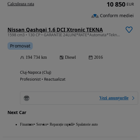
10 850
Calculeaza rata
EUR
Conform mediei
Nissan Qashqai 1.6 DCI Xtronic TEKNA
1598 cm3 • 130 CP • GARANTIE 24LUNI*RATE*Automata*Tekna Plus*Piele*Panorama*Camere 360*Ful
Promovat
194 734 km
Diesel
2016
Cluj-Napoca (Cluj)
Profesionist • Reactualizat
Vezi anunțurile
Next Car
Finantare
Service
Reparație rapidă
Spalatorie auto