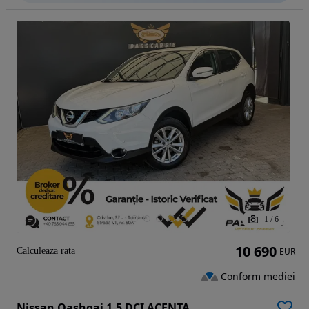
1
/
6
10 690
Calculeaza rata
EUR
Conform mediei
Nissan Qashqai 1.5 DCI ACENTA