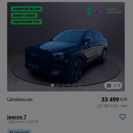
1
/
6
33 499
Calculeaza rata
EUR
(
27 685
EUR
-
net
)
Jaecoo 7
1598 cm3 • 147 CP
Promovat