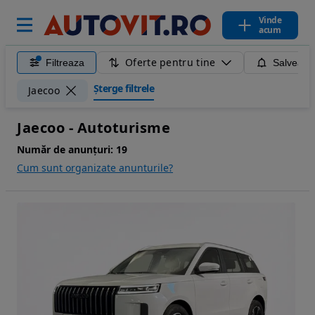
Vinde
acum
Oferte pentru tine
Filtreaza
Salveaza
Șterge filtrele
Jaecoo
Jaecoo - Autoturisme
Număr de anunțuri:
19
Cum sunt organizate anunturile?