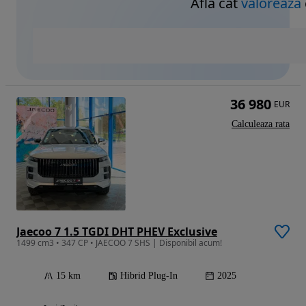
Află cât
valorează
36 980
EUR
Calculeaza rata
Jaecoo 7 1.5 TGDI DHT PHEV Exclusive
1499 cm3 • 347 CP • JAECOO 7 SHS | Disponibil acum!
15 km
Hibrid Plug-In
2025