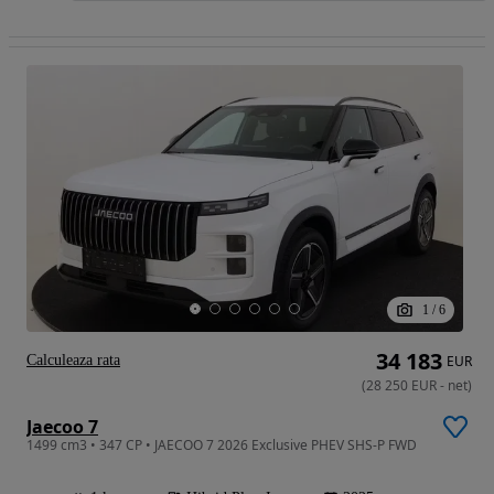
1
/
6
34 183
Calculeaza rata
EUR
(
28 250
EUR
-
net
)
Jaecoo 7
1499 cm3 • 347 CP • JAECOO 7 2026 Exclusive PHEV SHS-P FWD