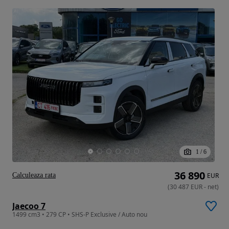
1
/
6
36 890
Calculeaza rata
EUR
(
30 487
EUR
-
net
)
Jaecoo 7
1499 cm3 • 279 CP • SHS-P Exclusive / Auto nou