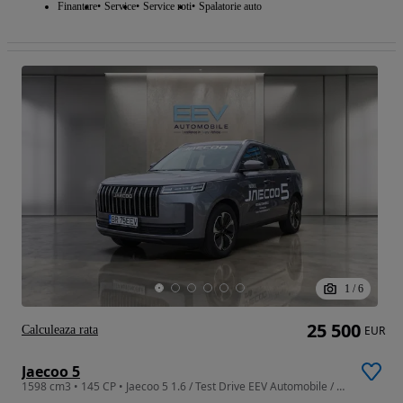
Finantare
Service
Service roti
Spalatorie auto
1
/
6
25 500
Calculeaza rata
EUR
Jaecoo 5
1598 cm3 • 145 CP • Jaecoo 5 1.6 / Test Drive EEV Automobile / Rulaj 2.000 km / Garanție 7