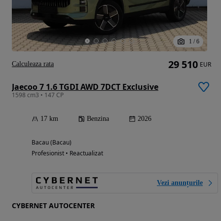
1
/
6
29 510
Calculeaza rata
EUR
Jaecoo 7 1.6 TGDI AWD 7DCT Exclusive
1598 cm3 • 147 CP
17 km
Benzina
2026
Bacau (Bacau)
Profesionist • Reactualizat
Vezi anunțurile
CYBERNET AUTOCENTER