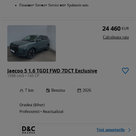
Finantare
Service
Service roti
Spalatorie auto
24 460
EUR
Calculeaza rata
Jaecoo 5 1.6 TGDI FWD 7DCT Exclusive
1598 cm3 • 145 CP
7 km
Benzina
2026
Oradea (Bihor)
Profesionist • Reactualizat
Vezi anunțurile