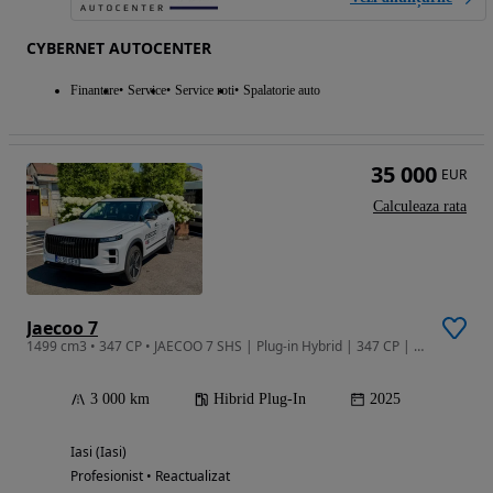
CYBERNET AUTOCENTER
Finantare
Service
Service roti
Spalatorie auto
35 000
EUR
Calculeaza rata
Jaecoo 7
1499 cm3 • 347 CP • JAECOO 7 SHS | Plug-in Hybrid | 347 CP | 1.200 km Autonomie
3 000 km
Hibrid Plug-In
2025
Iasi (Iasi)
Profesionist • Reactualizat