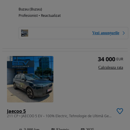
Buzau (Buzau)
Profesionist • Reactualizat
Vezi anunțurile
34 000
EUR
Calculeaza rata
Jaecoo 5
211 CP • JAECOO 5 EV – 100% Electric, Tehnologie de Ultimă Generație și Design
3 000 km
Electric
2025