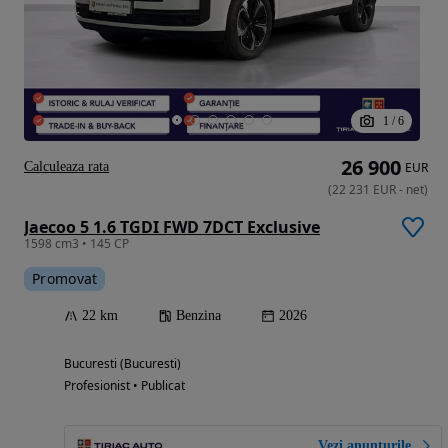
1
/
6
26 900
Calculeaza rata
EUR
(
22 231
EUR
-
net
)
Jaecoo 5 1.6 TGDI FWD 7DCT Exclusive
1598 cm3 • 145 CP
Promovat
22 km
Benzina
2026
Bucuresti (Bucuresti)
Profesionist • Publicat
Vezi anunțurile