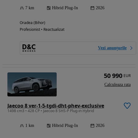
7 km
Hibrid Plug-In
2026
Oradea (Bihor)
Profesionist • Reactualizat
Vezi anunțurile
50 990
EUR
Calculeaza rata
Jaecoo 8 ver-1-5-tgdi-dht-phev-exclusive
1498 cm3 • 428 CP • Jaecoo 8 SHS-P Plug-in Hybrid
1 km
Hibrid Plug-In
2026