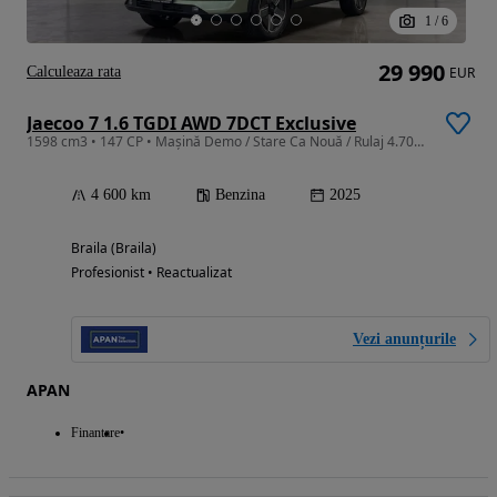
1
/
6
29 990
Calculeaza rata
EUR
Jaecoo 7 1.6 TGDI AWD 7DCT Exclusive
1598 cm3 • 147 CP • Mașină Demo / Stare Ca Nouă / Rulaj 4.700 km / TVA Deductibil
4 600 km
Benzina
2025
Braila (Braila)
Profesionist • Reactualizat
Vezi anunțurile
APAN
Finantare