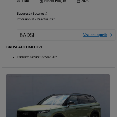
1 km
Hibrid Plug-In
2025
Bucuresti (Bucuresti)
Profesionist • Reactualizat
Vezi anunțurile
BADSI AUTOMOTIVE
Finantare
Service
Service ITP