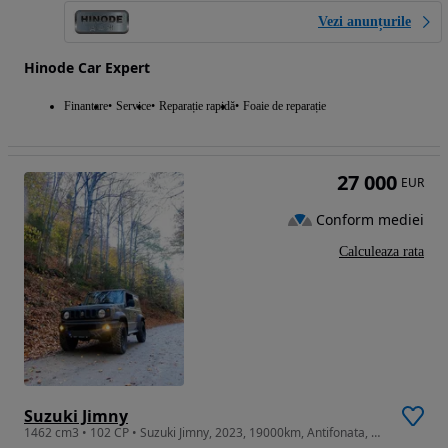
Vezi anunțurile
Hinode Car Expert
Finantare
Service
Reparație rapidă
Foaie de reparație
27 000
EUR
Conform mediei
Calculeaza rata
Suzuki Jimny
1462 cm3 • 102 CP • Suzuki Jimny, 2023, 19000km, Antifonata, BF GOODRICH (MT) 215/75