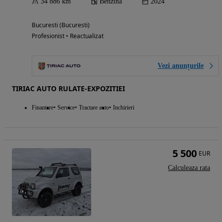
34 886 km
Benzina
2024
Bucuresti (Bucuresti)
Profesionist • Reactualizat
Vezi anunțurile
TIRIAC AUTO RULATE-EXPOZITIEI
Finantare
Service
Tractare auto
Inchirieri
5 500
EUR
Calculeaza rata