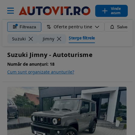
Vinde
acum
Oferte pentru tine
Filtreaza
Salveaza
Șterge filtrele
Suzuki
Jimny
Suzuki Jimny - Autoturisme
Număr de anunțuri:
18
Cum sunt organizate anunturile?