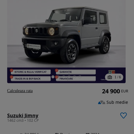
1
/
6
24 900
Calculeaza rata
EUR
Sub medie
Suzuki Jimny
1462 cm3 • 102 CP