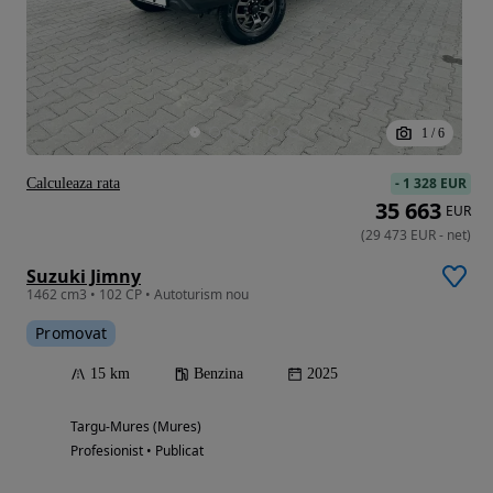
1
/
6
-
1 328 EUR
Calculeaza rata
35 663
EUR
(
29 473
EUR
-
net
)
Suzuki Jimny
1462 cm3 • 102 CP • Autoturism nou
Promovat
15 km
Benzina
2025
Targu-Mures (Mures)
Profesionist • Publicat