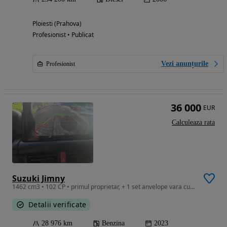
Ploiesti (Prahova)
Profesionist • Publicat
Vezi anunțurile
Profesionist
36 000
EUR
Calculeaza rata
Suzuki Jimny
1462 cm3 • 102 CP • primul proprietar, + 1 set anvelope vara cu jante (tva deductibil)
Detalii verificate
28 976 km
Benzina
2023