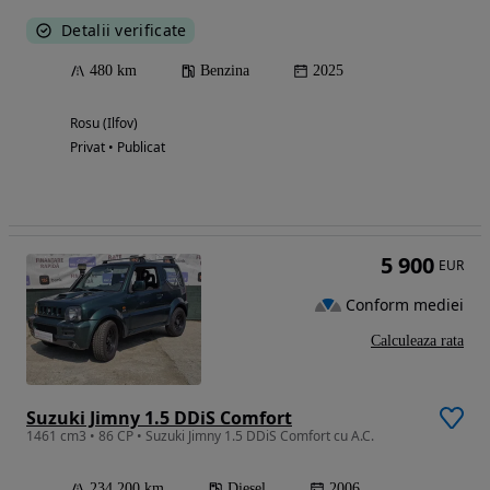
Detalii verificate
480 km
Benzina
2025
Rosu (Ilfov)
Privat • Publicat
5 900
EUR
Conform mediei
Calculeaza rata
Suzuki Jimny 1.5 DDiS Comfort
1461 cm3 • 86 CP • Suzuki Jimny 1.5 DDiS Comfort cu A.C.
234 200 km
Diesel
2006