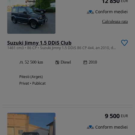
12 850
EUR
Conform mediei
Calculeaza rata
Suzuki Jimny 1.5 DDiS Club
1461 cm3 • 86 CP • Suzuki Jimny 1.5 DDiS 86 CP 4x4, an 2010, diesel, manuală, A.C, euro 4
52 500 km
Diesel
2010
Pitesti (Arges)
Privat • Publicat
9 500
EUR
Conform mediei