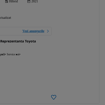
Hibrid
2021
ctualizat
Vezi anunțurile
Reprezentanta Toyota
apidă
Service roti