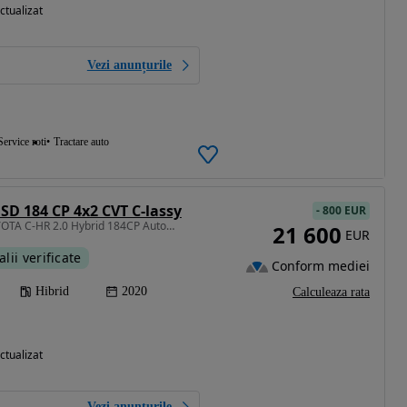
ctualizat
Vezi anunțurile
Service roti
Tractare auto
SD 184 CP 4x2 CVT C-lassy
-
800 EUR
1987 cm3 • 184 CP • TOYOTA C-HR 2.0 Hybrid 184CP Automată 2020
21 600
EUR
alii verificate
Conform mediei
Hibrid
2020
Calculeaza rata
ctualizat
Vezi anunțurile