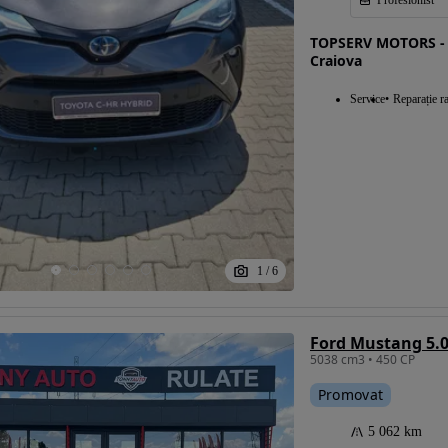
Profesionist
TOPSERV MOTORS - 
Craiova
Eligibil pentru
Service
Reparație r
finantare
1
/
6
Ford Mustang 5.0
5038 cm3 • 450 CP
Promovat
5 062 km