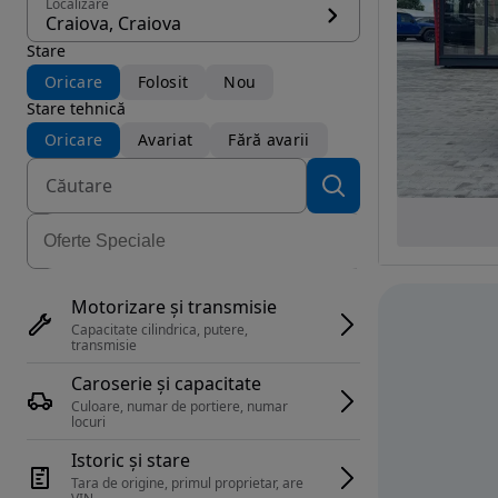
Localizare
Craiova, Craiova
Stare
Oricare
Folosit
Nou
Stare tehnică
Oricare
Avariat
Fără avarii
Motorizare și transmisie
Capacitate cilindrica, putere, 
transmisie
Caroserie și capacitate
Culoare, numar de portiere, numar 
locuri
Istoric și stare
Tara de origine, primul proprietar, are 