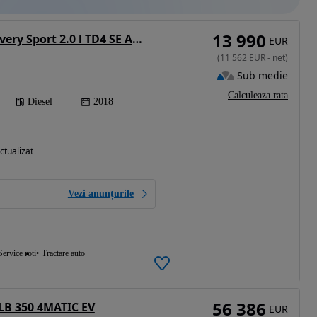
13 990
Land Rover Discovery Sport 2.0 l TD4 SE Aut.
EUR
(
11 562
EUR
-
net
)
Sub medie
Calculeaza rata
Diesel
2018
ctualizat
Vezi anunțurile
Service roti
Tractare auto
56 386
LB 350 4MATIC EV
EUR