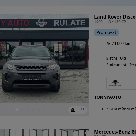
1999 cm3 • 180 CP
Promovat
78 000 km
Slatina (Olt)
Profesionist • Rea
TONNYAUTO
Finantare
Service
1
/
6
Mercedes-Benz G