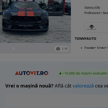
Slatina (Olt)
Profesionist • Rea
TONNYAUTO
Finantare
Service
1
/
6
~10.000 de mașini evaluate 
Vrei o mașină nouă?
Află cât
valorează
cea v