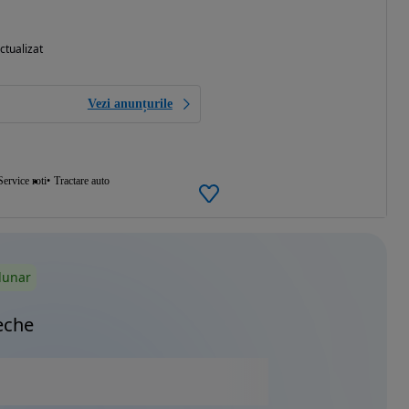
ctualizat
Vezi anunțurile
Service roti
Tractare auto
lunar
eche