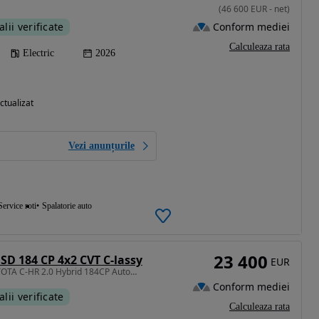
(
46 600
EUR
-
net
)
Conform mediei
alii verificate
Calculeaza rata
Electric
2026
ctualizat
Vezi anunțurile
Service roti
Spalatorie auto
23 400
SD 184 CP 4x2 CVT C-lassy
EUR
1987 cm3 • 184 CP • TOYOTA C-HR 2.0 Hybrid 184CP Automată 2021
Conform mediei
alii verificate
Calculeaza rata