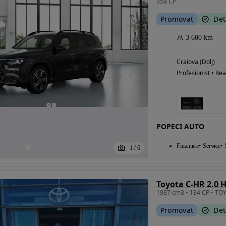
354 CP
Promovat
Det
3 600 km
Craiova (Dolj)
Profesionist • Rea
POPECI AUTO
Finantare
Service
1
/
6
Toyota C-HR 2.0 H
Promovat
Det