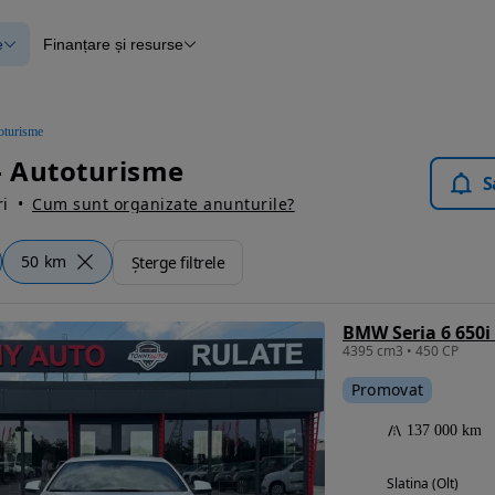
e
Finanțare și resurse
e
Finanțare
e
Instrument de evaluare a mașinii
Raport al istoricului vehiculului
ce
Blog Autovit.ro
oturisme
anțare
- Autoturisme
lii verificate
S
i
Cum sunt organizate anunturile?
50 km
Șterge filtrele
BMW Seria 6 650i
4395 cm3 • 450 CP
Promovat
137 000 km
Slatina (Olt)