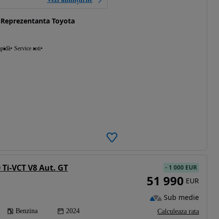
Reprezentanta Toyota
apidă
Service roti
 Ti-VCT V8 Aut. GT
-
1 000 EUR
51 990
EUR
Sub medie
Benzina
2024
Calculeaza rata