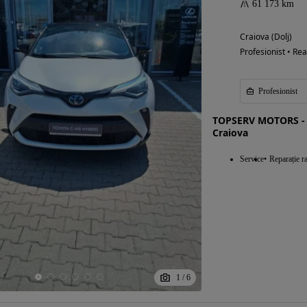
61 173 km
Craiova (Dolj)
Profesionist • Rea
Profesionist
TOPSERV MOTORS - 
Craiova
Service
Reparație r
1
/
6