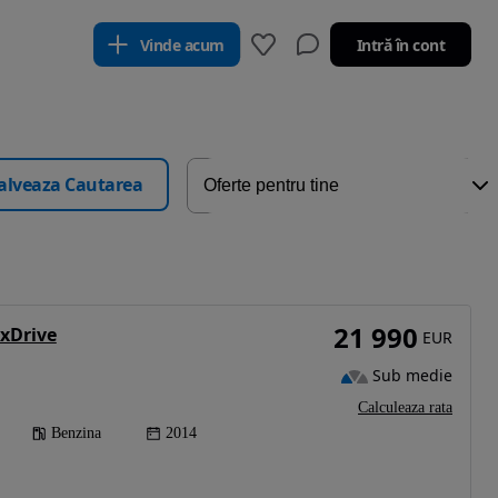
Vinde acum
Intră în cont
alveaza Cautarea
21 990
 xDrive
EUR
Sub medie
Calculeaza rata
Benzina
2014