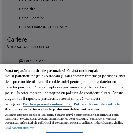
Lista de preturi profesionisti
Harta site
Harta judetelor
Contract vanzare cumparare
Cariere
Vino sa lucrezi cu noi!
Cauți un job?
Nouă ne pasă ca datele tale personale să rămână confidențiale
Noi și partenerii noștri
375
stocăm și/sau accesăm informații pe dispozitivul
dvs., precum identificatorii cookie unici pentru prelucrarea datelor cu
caracter personal. Puteți accepta sau gestiona alegerile dvs. făcând clic mai
jos sau în orice moment, pe pagina cu politica de confidențialitate. Aceste
alegeri vor fi raportate partenerilor noștri și nu vă vor afecta
Încearcă acum aplicația Autovit.ro
navigarea.
Politica privind cookie-urile,
Politica de confidențialitate
Atât noi, cât și partenerii noștri prelucrăm datele pentru a oferi:
Utilizarea unor date precise de geolocație. Scanarea activă a caracteristicilor dispozitivului pentru
identificare. Stocarea și/sau accesarea informațiilor de pe un dispozitiv. Publicitate și conținut
personalizat, măsurători ale publicității și de conținut, cercetarea audienței și dezvoltarea serviciilor.
Listă parteneri (furnizori)