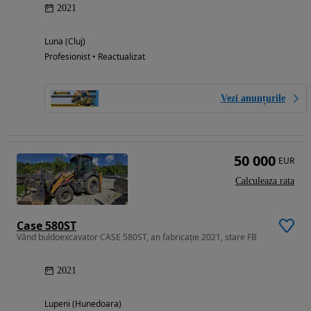
2021
Luna (Cluj)
Profesionist • Reactualizat
Vezi anunțurile
50 000
EUR
Calculeaza rata
Case 580ST
Vând buldoexcavator CASE 580ST, an fabricație 2021, stare FB
2021
Lupeni (Hunedoara)