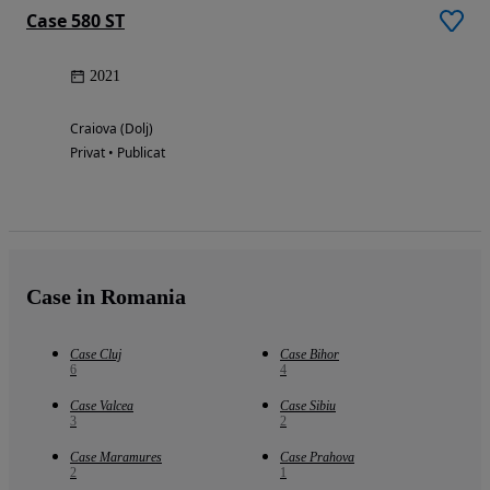
Case 580 ST
2021
Craiova (Dolj)
Privat • Publicat
Case in Romania
Case Cluj
Case Bihor
6
4
Case Valcea
Case Sibiu
3
2
Case Maramures
Case Prahova
2
1