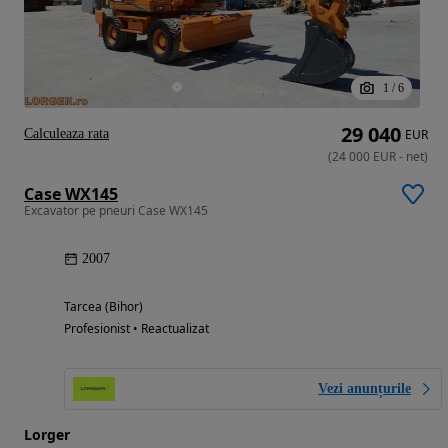
1
/
6
29 040
Calculeaza rata
EUR
(
24 000
EUR
-
net
)
Case WX145
Excavator pe pneuri Case WX145
2007
Tarcea (Bihor)
Profesionist • Reactualizat
Vezi anunțurile
Lorger