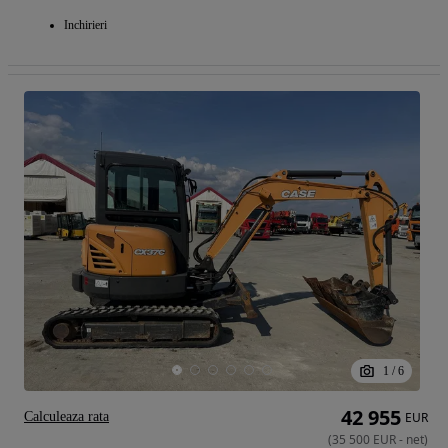
Inchirieri
1
/
6
42 955
Calculeaza rata
EUR
(
35 500
EUR
-
net
)