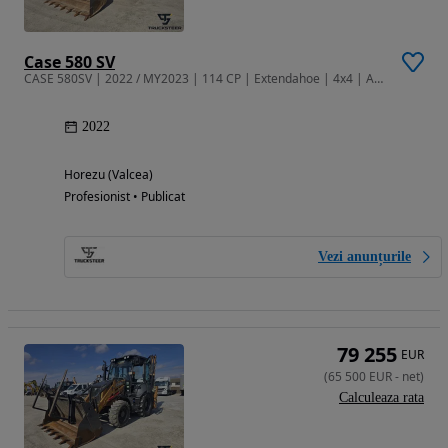
Case 580 SV
CASE 580SV | 2022 / MY2023 | 114 CP | Extendahoe | 4x4 | A/C | Ride Co
2022
Horezu (Valcea)
Profesionist • Publicat
Vezi anunțurile
79 255
EUR
(
65 500
EUR
-
net
)
Calculeaza rata