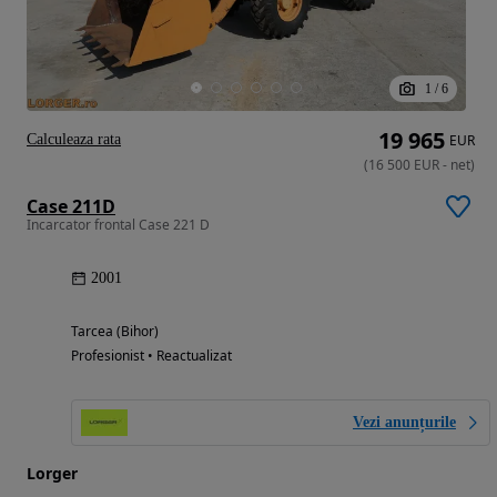
1
/
6
19 965
Calculeaza rata
EUR
(
16 500
EUR
-
net
)
Case 211D
Incarcator frontal Case 221 D
2001
Tarcea (Bihor)
Profesionist • Reactualizat
Vezi anunțurile
Lorger