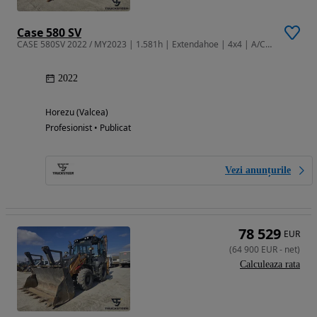
Case 580 SV
CASE 580SV 2022 / MY2023 | 1.581h | Extendahoe | 4x4 | A/C | Ride Cont
2022
Horezu (Valcea)
Profesionist • Publicat
Vezi anunțurile
78 529
EUR
(
64 900
EUR
-
net
)
Calculeaza rata