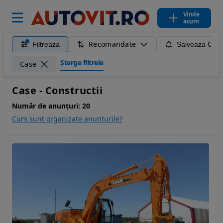
Vinde
acum
Recomandate
Filtreaza
Salveaza Caut
Șterge filtrele
Case
Case - Constructii
Număr de anunțuri:
20
Cum sunt organizate anunturile?