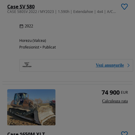
Case SV 580
CASE 580SV 2022 / MY2023 | 1.590h | Extendahoe | 4x4 | A/C | Ride Cont
2022
Horezu (Valcea)
Profesionist • Publicat
Vezi anunțurile
74 900
EUR
Calculeaza rata
Case 1650M XLT