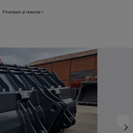
Finanțare și resurse
tii
Finanțare
Blog Autovit.ro