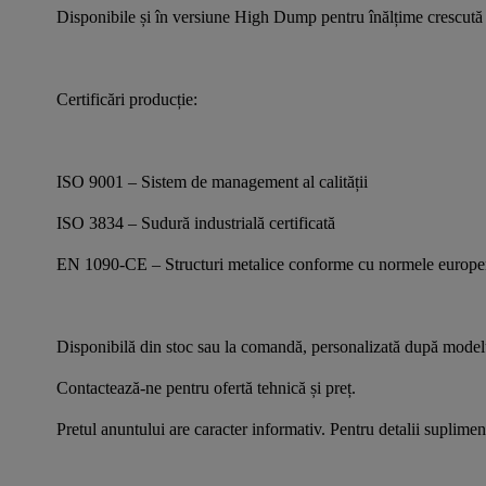
Disponibile și în versiune High Dump pentru înălțime crescută
Certificări producție:
ISO 9001 – Sistem de management al calității
ISO 3834 – Sudură industrială certificată
EN 1090-CE – Structuri metalice conforme cu normele europ
Disponibilă din stoc sau la comandă, personalizată după modelul
Contactează-ne pentru ofertă tehnică și preț.
Pretul anuntului are caracter informativ. Pentru detalii suplimen