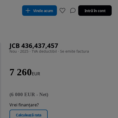
Vinde acum
Intră în cont
JCB 436,437,457
Nou · 2025 · TVA deductibil · Se emite factura
7 260
EUR
(
6 000
EUR
-
Net
)
Vrei finanțare?
Calculează rata