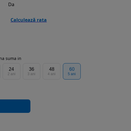
Da
Calculează rata
rna suma in
24
36
48
60
2 ani
3 ani
4 ani
5 ani