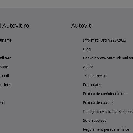
i Autovit.ro
Autovit
turisme
Informatii Ordin 225/2023
Blog
tilitare
Cat valoreaza autoturismul ta
oane
Ajutor
ructii
Trimite mesaj
iclete
Publicitate
Politica de confidentialitate
rci
Politica de cookies
Inteligenta Artificiala Respons
Setări cookies
Regulament persoane fizice