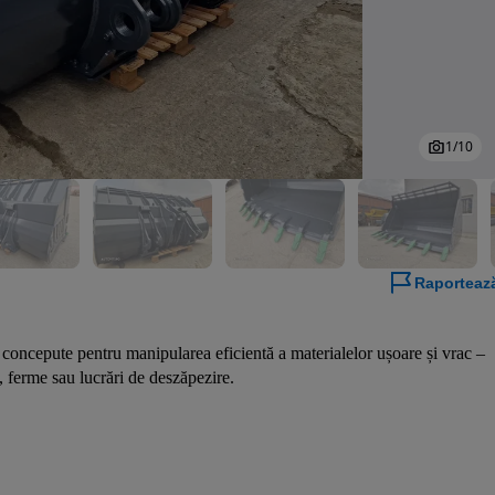
1
/
10
Raporteaz
oncepute pentru manipularea eficientă a materialelor ușoare și vrac – 
e, ferme sau lucrări de deszăpezire.