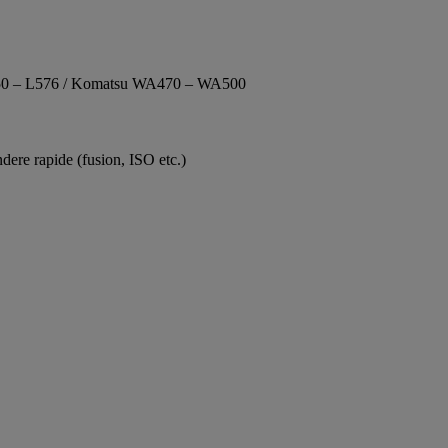
L550 – L576 / Komatsu WA470 – WA500
dere rapide (fusion, ISO etc.)