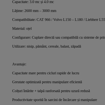
Capacitate: 3.0 mc și 4.0 mc
Lățime: 2600 mm – 3000 mm
Compatibilitate: CAT 966 / Volvo L150 – L180 / Liebherr 
Material: oțel
Configurare: Cuplare directă sau compatibilă cu sisteme de prin
Utilizare: nisip, pământ, cereale, balast, zăpadă
Avantaje:
Capacitate mare pentru cicluri rapide de lucru
Greutate optimizată pentru manipulare eficientă
Colțuri întărite + talpă ranforsată pentru uzură redusă
Productivitate sporită în sarcini de încărcare și manipulare