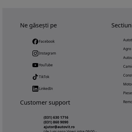
Ne găsești pe
Sectiun
Auto
Facebook
Agro
Instagram
Autou
YouTube
Cami
Const
TikTok
Motoc
LinkedIn
Piese
Customer support
Remo
(031) 630 1716
(031) 860 9090
ajutor@autovit.ro
(de Luni pana Vineri intre 09:00 -