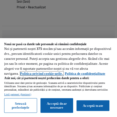
Iasi (Iasi)
Privat • Reactualizat
Bomag in Romania
Nouă ne pasă ca datele tale personale să rămână confidențiale
Noi și partenerii noștri
375
stocăm și/sau accesăm informații pe dispozitivul
dvs., precum identificatorii cookie unici pentru prelucrarea datelor cu
Bomag Bihor
Bomag Cluj
caracter personal. Puteți accepta sau gestiona alegerile dvs. făcând clic mai
9
5
jos sau în orice moment, pe pagina cu politica de confidențialitate. Aceste
Bomag Maramures
Bomag Timis
alegeri vor fi raportate partenerilor noștri și nu vă vor afecta
4
3
navigarea.
Politica privind cookie-urile,
Politica de confidențialitate
Atât noi, cât și partenerii noștri prelucrăm datele pentru a oferi:
Bomag Ilfov
Bomag Iasi
Utilizarea unor date precise de geolocație. Scanarea activă a caracteristicilor dispozitivului pentru
2
1
identificare. Stocarea și/sau accesarea informațiilor de pe un dispozitiv. Publicitate și conținut
personalizat, măsurători ale publicității și de conținut, cercetarea audienței și dezvoltarea serviciilor.
Bomag Mures
Bomag Buzau
Listă parteneri (furnizori)
1
1
Setează
Acceptă doar
Bomag Bucuresti
Acceptă toate
preferințele
necesare
1