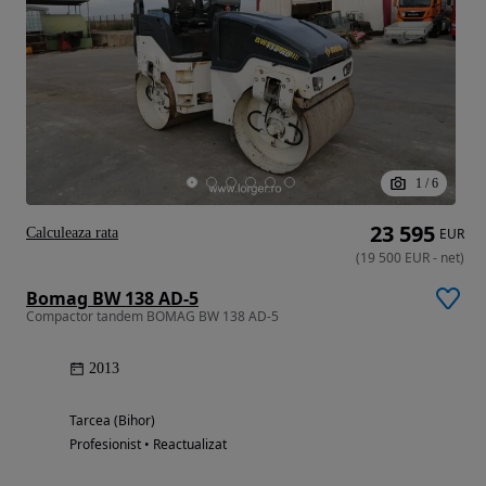
1
/
6
23 595
Calculeaza rata
EUR
(
19 500
EUR
-
net
)
Bomag BW 138 AD-5
Compactor tandem BOMAG BW 138 AD-5
2013
Tarcea (Bihor)
Profesionist • Reactualizat