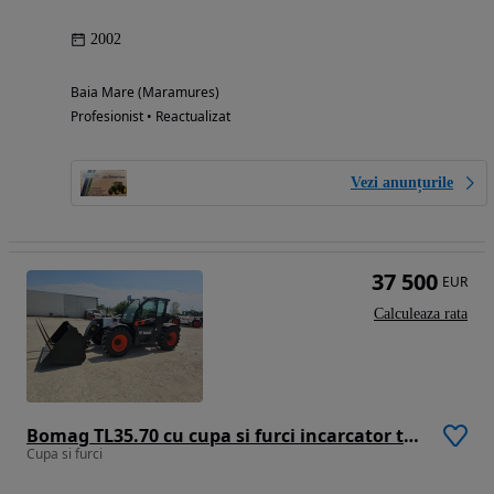
2002
Baia Mare (Maramures)
Profesionist • Reactualizat
Vezi anunțurile
37 500
EUR
Calculeaza rata
Bomag TL35.70 cu cupa si furci incarcator telescopic manitou merlo dieci cat jcb
Cupa si furci