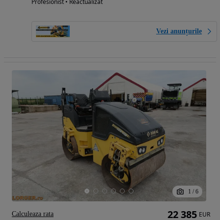
Profesionist • Reactualizat
Vezi anunțurile
1
/
6
22 385
Calculeaza rata
EUR