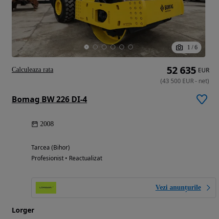
1
/
6
52 635
Calculeaza rata
EUR
(
43 500
EUR
-
net
)
Bomag BW 226 DI-4
2008
Tarcea (Bihor)
Profesionist • Reactualizat
Vezi anunțurile
Lorger