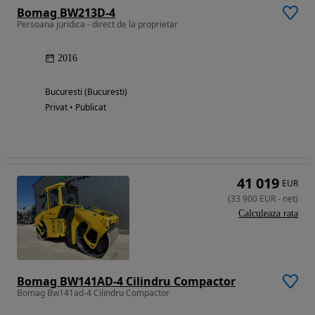
Bomag BW213D-4
Persoana juridica - direct de la proprietar
2016
Bucuresti (Bucuresti)
Privat • Publicat
41 019
EUR
(
33 900
EUR
-
net
)
Calculeaza rata
Bomag BW141AD-4 Cilindru Compactor
Bomag Bw141ad-4 Cilindru Compactor