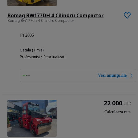
Bomag BW177DH-4 Cilindru Compactor
Bomag Bw177dh-4 Cilindru Compactor
2005
Gataia (Timis)
Profesionist • Reactualizat
Vezi anunțurile
22 000
EUR
Calculeaza rata