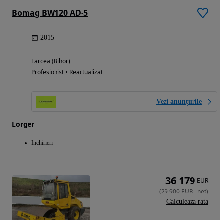
Bomag BW120 AD-5
2015
Tarcea (Bihor)
Profesionist • Reactualizat
Vezi anunțurile
Lorger
Inchirieri
36 179
EUR
(
29 900
EUR
-
net
)
Calculeaza rata