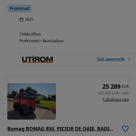
Promovat
2025
Chitila (Ilfov)
Profesionist • Reactualizat
Vezi anunțurile
25 289
EUR
(
20 900
EUR
-
net
)
Calculeaza rata
Bomag BOMAG 850, PICIOR DE OAIE, RADIOCOMANDA, latime tambur 0,8m, Masa operationala 1,5t, lungime 2m, motor Kubota 20CP, posibilitate leasing 4 ani, CA NOU-PROMOTIE 20.900 EUR+tva