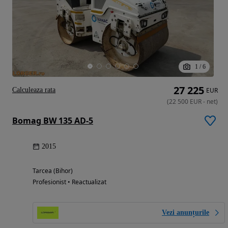
1
/
6
27 225
Calculeaza rata
EUR
(
22 500
EUR
-
net
)
Bomag BW 135 AD-5
2015
Tarcea (Bihor)
Profesionist • Reactualizat
Vezi anunțurile