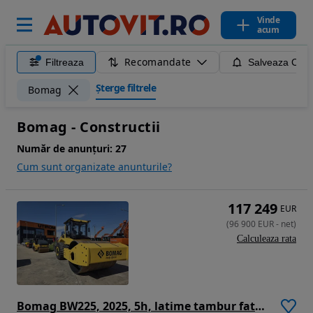
Vinde
acum
Recomandate
Filtreaza
Salveaza Caut
Șterge filtrele
Bomag
Bomag - Constructii
Număr de anunțuri:
27
Cum sunt organizate anunturile?
117 249
EUR
(
96 900
EUR
-
net
)
Calculeaza rata
Bomag BW225, 2025, 5h, latime tambur fata 2,1m, 22,5 tone, CE, motor Deutz 150kW, lung totala 6,7m, inaltime 3m, posibilitate leasing 5 ani-PROMOTIE 96.900 EUR+Tva