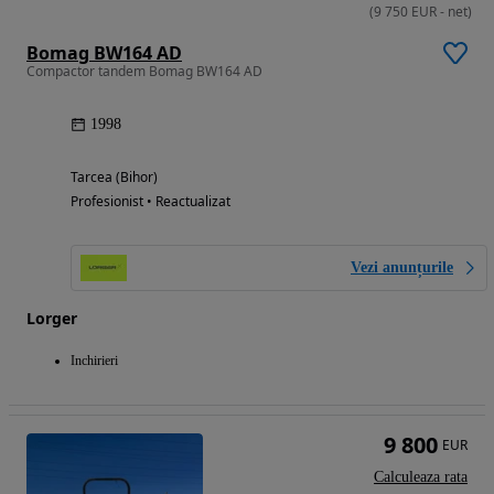
(
9 750
EUR
-
net
)
Bomag BW164 AD
Compactor tandem Bomag BW164 AD
1998
Tarcea (Bihor)
Profesionist • Reactualizat
Vezi anunțurile
Lorger
Inchirieri
9 800
EUR
Calculeaza rata