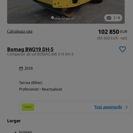
1
/
6
102 850
Calculeaza rata
EUR
(
85 000
EUR
-
net
)
Bomag BW219 DH-5
Compactor de sol BOMAG BW 219 DH-5
2018
Tarcea (Bihor)
Profesionist • Reactualizat
Vezi anunțurile
Lorger
Inchirieri