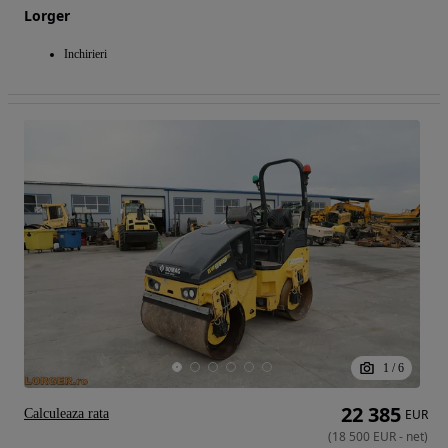
Lorger
Inchirieri
1
/
6
22 385
Calculeaza rata
EUR
(
18 500
EUR
-
net
)