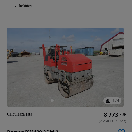
Inchirieri
1
/
6
8 773
Calculeaza rata
EUR
(
7 250
EUR
-
net
)