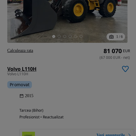
1
/
6
81 070
Calculeaza rata
EUR
(
67 000
EUR
-
net
)
Volvo L110H
Volvo L110H
Promovat
2015
Tarcea (Bihor)
Profesionist • Reactualizat
Vezi anunțurile