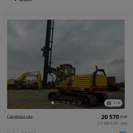
1
/
6
20 570
Calculeaza rata
EUR
(
17 000
EUR
-
net
)