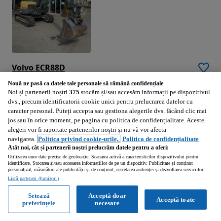
Volvo ECR88D
Volvo ECR88D 2016
Nouă ne pasă ca datele tale personale să rămână confidențiale
Noi și partenerii noștri
375
stocăm și/sau accesăm informații pe dispozitivul
2016
dvs., precum identificatorii cookie unici pentru prelucrarea datelor cu
caracter personal. Puteți accepta sau gestiona alegerile dvs. făcând clic mai
jos sau în orice moment, pe pagina cu politica de confidențialitate. Aceste
Chetani (Mures)
alegeri vor fi raportate partenerilor noștri și nu vă vor afecta
Profesionist • Publicat
navigarea.
Politica privind cookie-urile,
Politica de confidențialitate
Atât noi, cât și partenerii noștri prelucrăm datele pentru a oferi:
Utilizarea unor date precise de geolocație. Scanarea activă a caracteristicilor dispozitivului pentru
Vezi anunțurile
identificare. Stocarea și/sau accesarea informațiilor de pe un dispozitiv. Publicitate și conținut
personalizat, măsurători ale publicității și de conținut, cercetarea audienței și dezvoltarea serviciilor.
Listă parteneri (furnizori)
Setează
Acceptă doar
Acceptă toate
preferințele
necesare
42 000
EUR