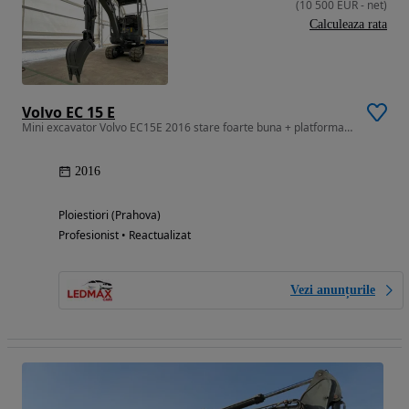
(
10 500
EUR
-
net
)
Calculeaza rata
Volvo EC 15 E
Mini excavator Volvo EC15E 2016 stare foarte buna + platforma auto
2016
Ploiestiori (Prahova)
Profesionist • Reactualizat
Vezi anunțurile