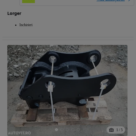
Lorger
Inchirieri
1
/
5