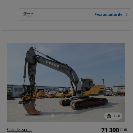
Vezi anunțurile
1
/
6
71 390
Calculeaza rata
EUR