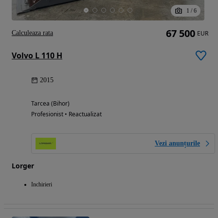
1
/
6
67 500
Calculeaza rata
EUR
Volvo L 110 H
2015
Tarcea (Bihor)
Profesionist • Reactualizat
Vezi anunțurile
Lorger
Inchirieri