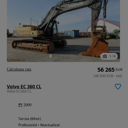
1
/
6
56 265
Calculeaza rata
EUR
(
46 500
EUR
-
net
)
Volvo EC 360 CL
Volvo EC360 CL
2009
Tarcea (Bihor)
Profesionist • Reactualizat