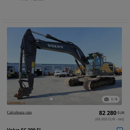
1
/
6
82 280
Calculeaza rata
EUR
(
68 000
EUR
-
net
)
Volvo EC 300 EL