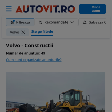
Vinde
acum
Recomandate
Filtreaza
Salveaza Caut
Șterge filtrele
Volvo
Volvo - Constructii
Număr de anunțuri:
49
Cum sunt organizate anunturile?