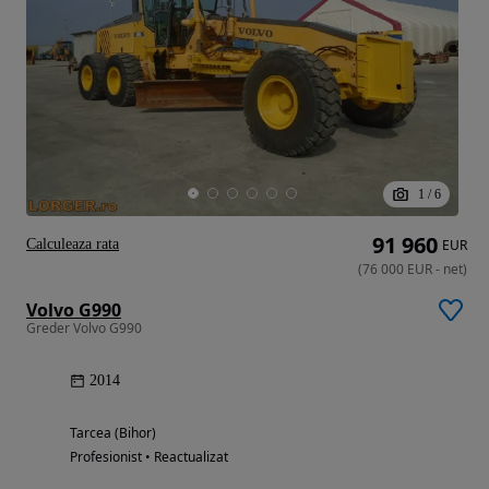
1
/
6
91 960
Calculeaza rata
EUR
(
76 000
EUR
-
net
)
Volvo G990
Greder Volvo G990
2014
Tarcea (Bihor)
Profesionist • Reactualizat