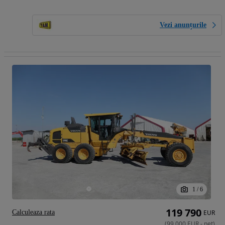
Vezi anunțurile
1
/
6
119 790
Calculeaza rata
EUR
(
99 000
EUR
-
net
)