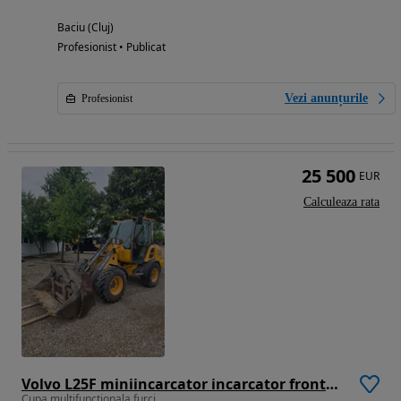
Baciu (Cluj)
Profesionist • Publicat
Vezi anunțurile
Profesionist
25 500
EUR
Calculeaza rata
Volvo L25F miniincarcator incarcator frontal compact vola minivola
Cupa multifunctionala furci