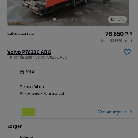
1
/
6
78 650
Calculeaza rata
EUR
(
65 000
EUR
-
net
)
Volvo P7820C ABG
Finisor de asfalt Volvo P7820C ABG
2014
Tarcea (Bihor)
Profesionist • Reactualizat
Vezi anunțurile
Lorger
Inchirieri