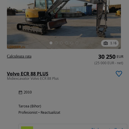
1
/
6
30 250
Calculeaza rata
EUR
(
25 000
EUR
-
net
)
Volvo ECR 88 PLUS
Midiexcavator Volvo ECR 88 Plus
2010
Tarcea (Bihor)
Profesionist • Reactualizat