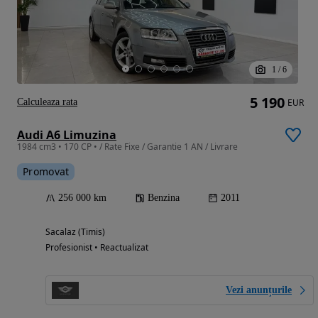
1
/
6
5 190
Calculeaza rata
EUR
Audi A6 Limuzina
1984 cm3 • 170 CP • / Rate Fixe / Garantie 1 AN / Livrare
Promovat
256 000 km
Benzina
2011
Sacalaz (Timis)
Profesionist • Reactualizat
Vezi anunțurile