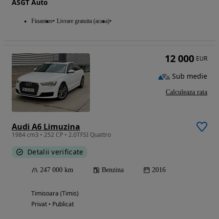
ASGT Auto
Finantare
Livrare gratuita (acasa)
12 000
EUR
Sub medie
Calculeaza rata
Audi A6 Limuzina
1984 cm3 • 252 CP • 2.0TFSI Quattro
Detalii verificate
247 000 km
Benzina
2016
Timisoara (Timis)
Privat • Publicat