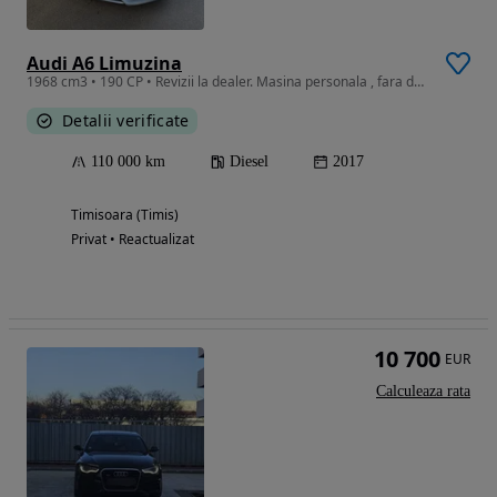
Audi A6 Limuzina
1968 cm3 • 190 CP • Revizii la dealer. Masina personala , fara daune.
Detalii verificate
110 000 km
Diesel
2017
Timisoara (Timis)
Privat • Reactualizat
10 700
EUR
Calculeaza rata