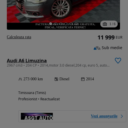
1
/
6
11 999
Calculeaza rata
EUR
Sub medie
Audi A6 Limuzina
2967 cm3 • 204 CP • 2014,motor 3.0 diesel,204 cp, euro 5, automat, inmatriculat,livrare
273 000 km
Diesel
2014
Timisoara (Timis)
Profesionist • Reactualizat
Vezi anunțurile