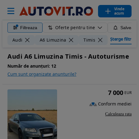
Vinde
acum
Oferte pentru tine
Filtreaza
Salveaza
Șterge filtrele
Audi
A6 Limuzina
Timis
Audi A6 Limuzina Timis - Autoturisme
Număr de anunțuri:
12
Cum sunt organizate anunturile?
7 000
EUR
Conform mediei
Calculeaza rata