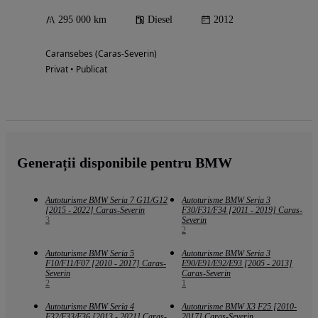
295 000 km
Diesel
2012
Caransebes (Caras-Severin)
Privat • Publicat
Generații disponibile pentru BMW
Autoturisme BMW Seria 7 G11/G12
Autoturisme BMW Seria 3
[2015 - 2022] Caras-Severin
F30/F31/F34 [2011 - 2019] Caras-
3
Severin
2
Autoturisme BMW Seria 5
Autoturisme BMW Seria 3
F10/F11/F07 [2010 - 2017] Caras-
E90/E91/E92/E93 [2005 - 2013]
Severin
Caras-Severin
2
1
Autoturisme BMW Seria 4
Autoturisme BMW X3 F25 [2010-
F32/F33/F36 [2013 - 2021] Caras-
2017] Caras-Severin