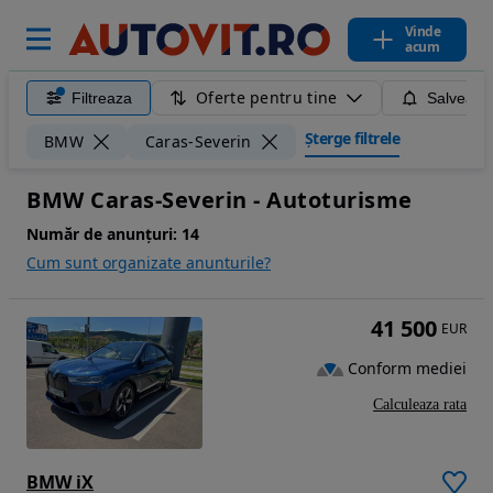
Vinde
acum
Oferte pentru tine
Filtreaza
Salveaza
Șterge filtrele
BMW
Caras-Severin
BMW Caras-Severin - Autoturisme
Număr de anunțuri:
14
Cum sunt organizate anunturile?
41 500
EUR
Conform mediei
Calculeaza rata
BMW iX