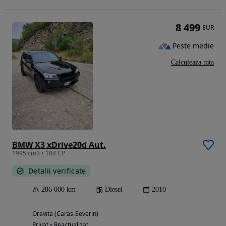
8 499
EUR
Peste medie
Calculeaza rata
BMW X3 xDrive20d Aut.
1995 cm3 • 184 CP
Detalii verificate
286 000 km
Diesel
2010
Oravita (Caras-Severin)
Privat • Reactualizat