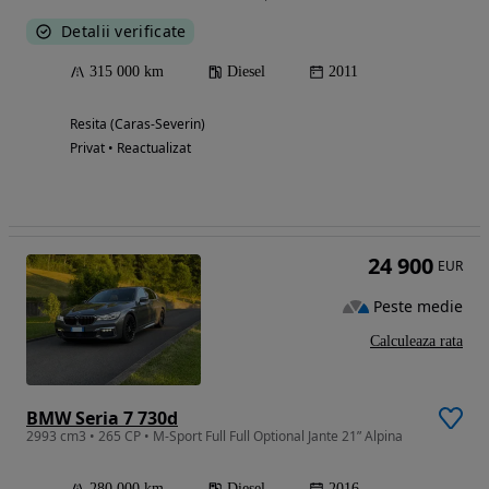
Detalii verificate
315 000 km
Diesel
2011
Resita (Caras-Severin)
Privat • Reactualizat
24 900
EUR
Peste medie
Calculeaza rata
BMW Seria 7 730d
2993 cm3 • 265 CP • M-Sport Full Full Optional Jante 21” Alpina
280 000 km
Diesel
2016