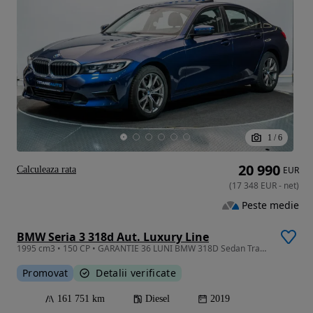
1
/
6
20 990
Calculeaza rata
EUR
(
17 348
EUR
-
net
)
Peste medie
BMW Seria 3 318d Aut. Luxury Line
1995 cm3 • 150 CP • GARANTIE 36 LUNI BMW 318D Sedan Trapa Electrica Far LED TVA Deductibil
Promovat
Detalii verificate
161 751 km
Diesel
2019