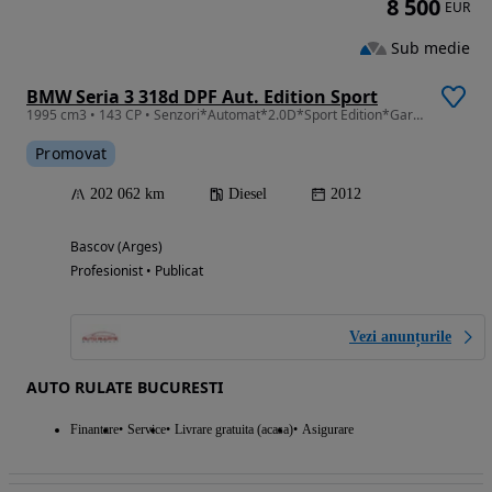
8 500
EUR
Sub medie
BMW Seria 3 318d DPF Aut. Edition Sport
1995 cm3 • 143 CP • Senzori*Automat*2.0D*Sport Edition*Garantie*Service*Rate*
Promovat
202 062 km
Diesel
2012
Bascov (Arges)
Profesionist • Publicat
Vezi anunțurile
AUTO RULATE BUCURESTI
Finantare
Service
Livrare gratuita (acasa)
Asigurare