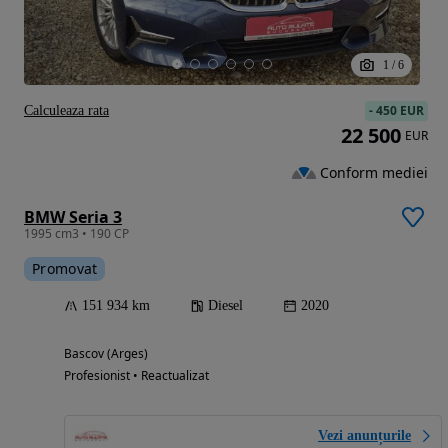
1
/
6
-
450 EUR
Calculeaza rata
22 500
EUR
Conform mediei
BMW Seria 3
1995 cm3 • 190 CP
Promovat
151 934 km
Diesel
2020
Bascov (Arges)
Profesionist • Reactualizat
Vezi anunțurile