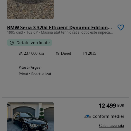
BMW Seria 3 320d Efficient Dynamic Edition Sport-Aut.
1995 cm3 • 163 CP • Masina atat tehnic cat si optic este impecabila interior foarte bine.
Detalii verificate
237 000 km
Diesel
2015
Pitesti (Arges)
Privat • Reactualizat
12 499
EUR
Conform mediei
Calculeaza rata