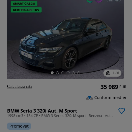
1
/
6
35 989
Calculeaza rata
EUR
Conform mediei
BMW Seria 3 320i Aut. M Sport
1998 cm3 • 184 CP • BMW 3 Series 320i M sport - Benzina - Automatic - 184 hp - 72.717 km
Promovat