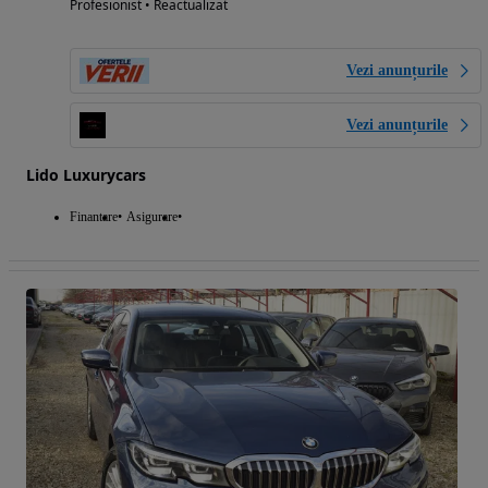
Profesionist • Reactualizat
Vezi anunțurile
Vezi anunțurile
Lido Luxurycars
Finantare
Asigurare