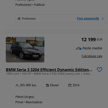
Profesionist • Publicat
Vezi anunțurile
Profesionist
12 199
EUR
Peste medie
Calculeaza rata
BMW Seria 3 320d Efficient Dynamic Edition Aut. Luxury Line
1995 cm3 • 163 CP • BMW Seria 3 F30 320d Luxury Line | Automat | BMW Individual | 2014
205 000 km
Diesel
2014
Pitesti (Arges)
Privat • Reactualizat