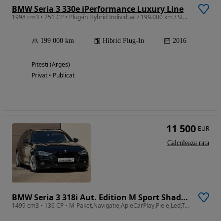
BMW Seria 3 330e iPerformance Luxury Line
1998 cm3 • 251 CP • Plug-in Hybrid Individual / 199.000 km / Stare perfecta
199 000 km
Hibrid Plug-In
2016
Pitesti (Arges)
Privat • Publicat
11 500
EUR
Calculeaza rata
BMW Seria 3 318i Aut. Edition M Sport Shadow
1499 cm3 • 136 CP • M-Paket,Navigatie,ApleCarPlay,Piele,Led,TouchPad,Hifi