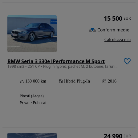
15 500
EUR
Conform mediei
Calculeaza rata
BMW Seria 3 330e iPerformance M Sport
1998 cm3 • 251 CP • Plug in hybrid, pachet M, 2 butoane, faruri full Led, connected drive
130 000 km
Hibrid Plug-In
2016
Pitesti (Arges)
Privat • Publicat
24 990
EUR