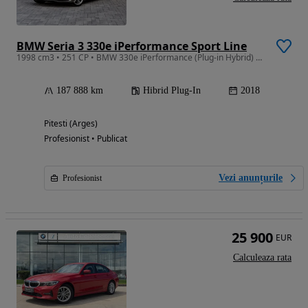
BMW Seria 3 330e iPerformance Sport Line
1998 cm3 • 251 CP • BMW 330e iPerformance (Plug-in Hybrid) Sport Line - RAR efectuat
187 888 km
Hibrid Plug-In
2018
Pitesti (Arges)
Profesionist • Publicat
Vezi anunțurile
Profesionist
25 900
EUR
Calculeaza rata