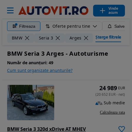
Vinde
acum
Oferte pentru tine
Filtreaza
Salveaza
Șterge filtrele
BMW
Seria 3
Arges
BMW Seria 3 Arges - Autoturisme
Număr de anunțuri:
49
Cum sunt organizate anunturile?
24 989
EUR
(
20 652
EUR
-
net
)
Sub medie
Calculeaza rata
BMW Seria 3 320d xDrive AT MHEV