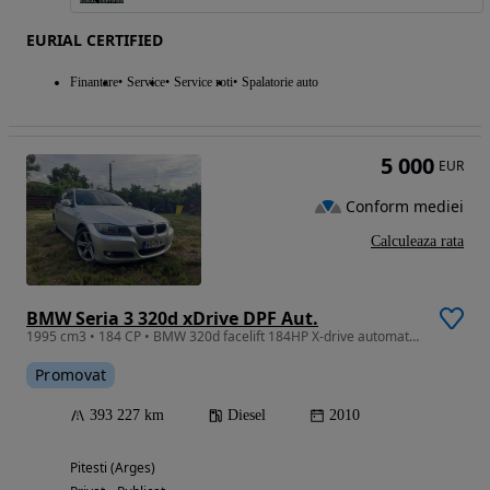
EURIAL CERTIFIED
Finantare
Service
Service roti
Spalatorie auto
5 000
EUR
Conform mediei
Calculeaza rata
BMW Seria 3 320d xDrive DPF Aut.
1995 cm3 • 184 CP • BMW 320d facelift 184HP X-drive automata/panoramic
Promovat
393 227 km
Diesel
2010
Pitesti (Arges)