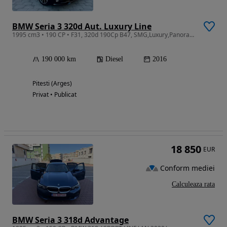
BMW Seria 3 320d Aut. Luxury Line
1995 cm3 • 190 CP • F31, 320d 190Cp B47, SMG,Luxury,Panoramic, Full Led, Keyless!
190 000 km
Diesel
2016
Pitesti (Arges)
Privat • Publicat
18 850
EUR
Conform mediei
Calculeaza rata
BMW Seria 3 318d Advantage