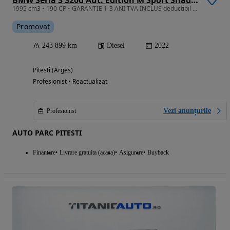
BMW Seria 3 320d Aut. Edition M Sport Shadow
1995 cm3 • 190 CP • GARANTIE 1-3 ANI TVA INCLUS deductibil 190cp M ext/int RATE si LEASING
Promovat
243 899 km
Diesel
2022
Pitesti (Arges)
Profesionist • Reactualizat
Vezi anunțurile
Profesionist
AUTO PARC PITESTI
Finantare
Livrare gratuita (acasa)
Asigurare
Buyback