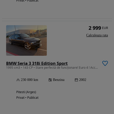
Privat • Publicat
2 999
EUR
Calculeaza rata
BMW Seria 3 318i Edition Sport
1995 cm3 • 143 CP • Stare perfectă de funcționare! Euro 4 ! Accept și variante!!!
230 000 km
Benzina
2002
Pitesti (Arges)
Privat • Publicat