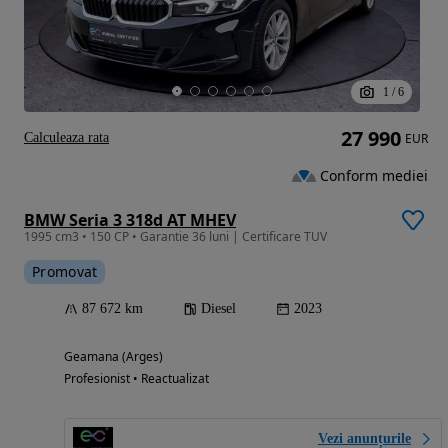
1
/
6
27 990
Calculeaza rata
EUR
Conform mediei
BMW Seria 3 318d AT MHEV
1995 cm3 • 150 CP • Garantie 36 luni | Certificare TUV
Promovat
87 672 km
Diesel
2023
Geamana (Arges)
Profesionist • Reactualizat
Vezi anunțurile