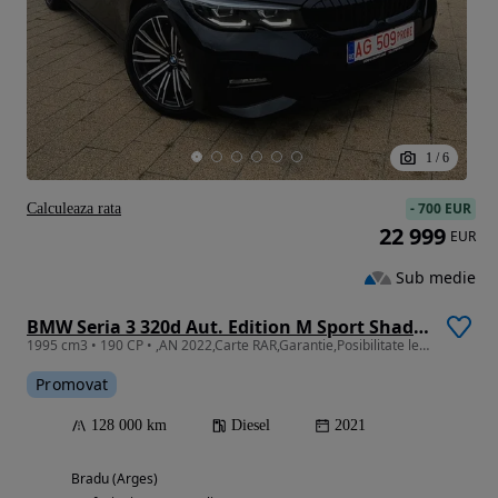
1
/
6
-
700 EUR
Calculeaza rata
22 999
EUR
Sub medie
BMW Seria 3 320d Aut. Edition M Sport Shadow
1995 cm3 • 190 CP • ,AN 2022,Carte RAR,Garantie,Posibilitate leasing
Promovat
128 000 km
Diesel
2021
Bradu (Arges)